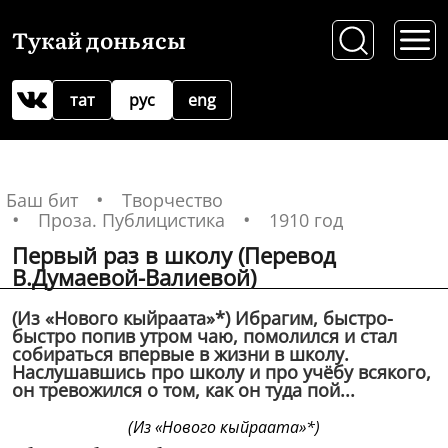
Тукай доньясы
тат
рус
eng
Баш бит
Творчество
Проза. Публицистика
1910 год
Первый раз в школу (Перевод
В.Думаевой-Валиевой)
(Из «Нового кыйраата»*) Ибрагим, быстро-
быстро попив утром чаю, помолился и стал
собираться впервые в жизни в школу.
Наслушавшись про школу и про учёбу всякого,
он тревожился о том, как он туда пой...
(Из «Нового кыйраата»*)