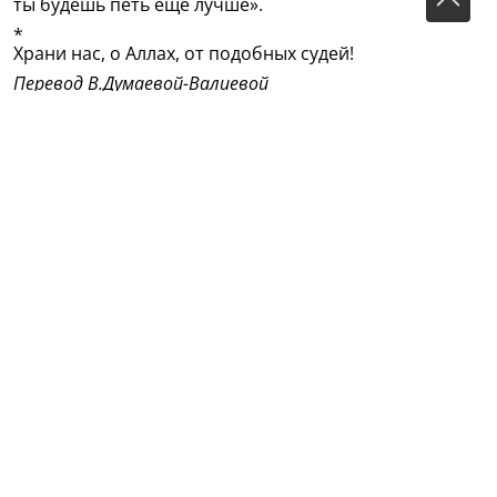
ты будешь петь ещё лучше».
*
Храни нас, о Аллах, от подобных судей!
Перевод В.Думаевой-Валиевой
(Из сборника: Избранное/Габдулла Тукай; Перевод с
татарского В.С.Думаевой-Валиевой. - Казань: Магариф,
2008. - 223 с.)