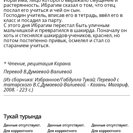
Ибрагима, лицо которого выражало смущение и
растерянность. Ибрагим сказал о том, что отец
послал его учиться и чей он сын.
Господин учитель, вписав его в тетрадь, ввёл его в
класс и посадил за парту.
С этого дня Ибрагим перестал быть уличным
мальчишкой и превратился в шакирда. Поначалу он
хоть и стеснялся шакирдов-учеников, краснел, но
потом постепенно привык, осмелел и стал со
старанием учиться.
* Чтение, рецитация Корана.
Перевод В.Думаевой-Валиевой
(Из сборника: Избранное/Габдулла Тукай; Перевод с
татарского В.С.Думаевой-Валиевой. - Казань: Магариф,
2008. - 223 с.)
Тукай турында
Данные отсутствуют.
Данные отсутствуют.
Данные отсутствуют.
Для корректного
Для корректного
Для корректного