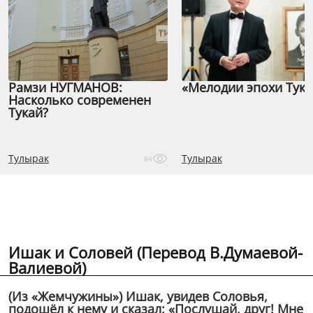
Рамзи НУГМАНОВ:
«Мелодии эпохи Тука
Насколько современен
Тукай?
Тулырак
Тулырак
84
Ишак и Соловей (Перевод В.Думаевой-
Валиевой)
(Из «Жемчужины») Ишак, увидев Соловья,
подошёл к нему и сказал: «Послушай, друг! Мне