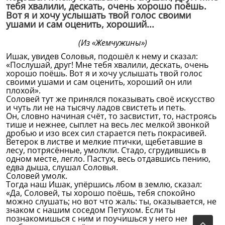
тебя хвалили, дескать, очень хорошо поёшь.
Вот я и хочу услышать твой голос своими
ушами и сам оценить, хороший...
(Из «Жемчужины»)
Ишак, увидев Соловья, подошёл к нему и сказал:
«Послушай, друг! Мне тебя хвалили, дескать, очень
хорошо поёшь. Вот я и хочу услышать твой голос
своими ушами и сам оценить, хороший он или
плохой».
Соловей тут же принялся показывать своё искусство
и чуть ли не на тысячу ладов свистеть и петь.
Он, словно начиная счёт, то засвистит, то, настроясь
тише и нежнее, сыплет на весь лес мелкой звонкой
дробью и изо всех сил старается петь покрасивей.
Ветерок в листве и мелкие птички, щебетавшие в
лесу, потрясённые, умолкли. Стадо, сгрудившись в
одном месте, легло. Пастух, весь отдавшись пению,
едва дыша, слушал Соловья.
Соловей умолк.
Тогда наш Ишак, упёршись лбом в землю, сказал:
«Да, Соловей, ты хорошо поёшь, тебя спокойно
можно слушать; но вот что жаль: ты, оказывается, не
знаком с нашим соседом Петухом. Если ты
познакомишься с ним и поучишься у него немного,