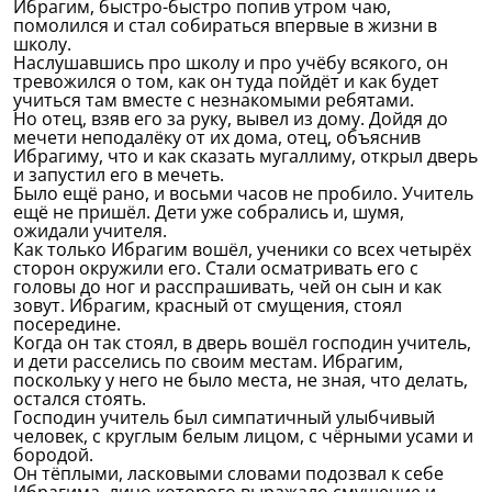
Ибрагим, быстро-быстро попив утром чаю,
помолился и стал собираться впервые в жизни в
школу.
Наслушавшись про школу и про учёбу всякого, он
тревожился о том, как он туда пойдёт и как будет
учиться там вместе с незнакомыми ребятами.
Но отец, взяв его за руку, вывел из дому. Дойдя до
мечети неподалёку от их дома, отец, объяснив
Ибрагиму, что и как сказать мугаллиму, открыл дверь
и запустил его в мечеть.
Было ещё рано, и восьми часов не пробило. Учитель
ещё не пришёл. Дети уже собрались и, шумя,
ожидали учителя.
Как только Ибрагим вошёл, ученики со всех четырёх
сторон окружили его. Стали осматривать его с
головы до ног и расспрашивать, чей он сын и как
зовут. Ибрагим, красный от смущения, стоял
посередине.
Когда он так стоял, в дверь вошёл господин учитель,
и дети расселись по своим местам. Ибрагим,
поскольку у него не было места, не зная, что делать,
остался стоять.
Господин учитель был симпатичный улыбчивый
человек, с круглым белым лицом, с чёрными усами и
бородой.
Он тёплыми, ласковыми словами подозвал к себе