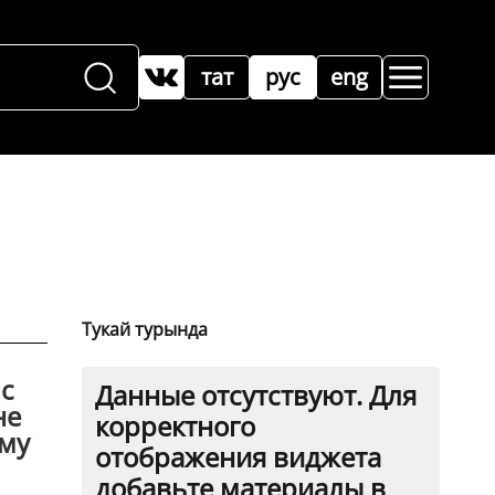
тат
рус
eng
Тукай турында
 с
Данные отсутствуют. Для
не
корректного
ому
отображения виджета
добавьте материалы в