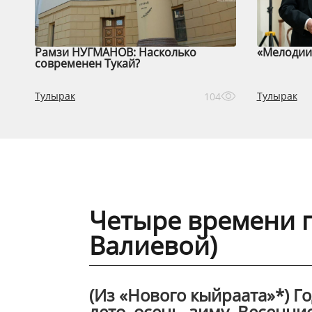
Рамзи НУГМАНОВ: Насколько
«Мелодии 
современен Тукай?
Тулырак
Тулырак
104
Четыре времени г
Валиевой)
(Из «Нового кыйраата»*) Го
лето, осень, зиму. Весенни