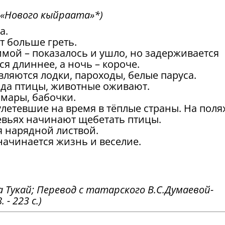
 «Нового кыйраата»*)
а.
т больше греть.
зимой – показалось и ушло, но задерживается
я длиннее, а ночь – короче.
вляются лодки, пароходы, белые паруса.
ода птицы, животные оживают.
омары, бабочки.
летевшие на время в тёплые страны. На поля
ревьях начинают щебетать птицы.
я нарядной листвой.
начинается жизнь и веселие.
а Тукай; Перевод с татарского В.С.Думаевой-
 - 223 с.)