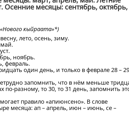
. Осенние месяцы: сентябрь, октябрь,
 «Нового кыйраата»*)
есну, лето, осень, зиму.
 май.
уст.
брь, ноябрь.
, февраль.
идцать один день, и только в феврале 28 – 2
нетрудно запомнить, что в нём меньше тридц
х по-разному, то 30, то 31 день, запомнить эт
могает правило «апиюнсено». В слове
 месяца: ап – апрель, июн – июнь, се –
цать дней.
о», то можно не путаться, в каком месяце