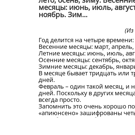
месяцы: июнь, июль, август
ноябрь. Зим...
(Из
Год делится на четыре времени: в
Весенние месяцы: март, апрель,
Летние месяцы: июнь, июль, авг
Осенние месяцы: сентябрь, октя
Зимние месяцы: декабрь, январь
В месяце бывает тридцать или тр
дней.
Февраль – один такой месяц, и 
дней. Поскольку в других месяца
всегда просто.
Запомнить это очень хорошо по
«апиюнсено» зашифрованы четыре
сентябрь, но – ноябрь.
В этих четырёх месяцах по трид
Если вспомнить слово «апиюнсен