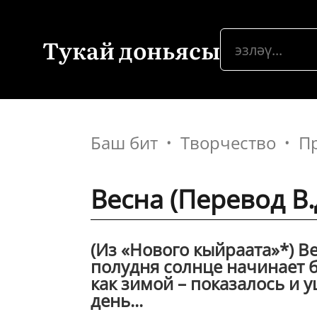
Тукай доньясы
Баш бит
Творчество
П
Весна (Перевод В
(Из «Нового кыйраата»*) Ве
полудня солнце начинает б
как зимой – показалось и 
день...