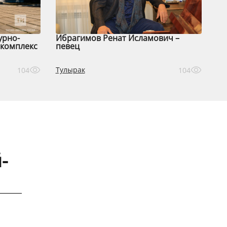
урно-
Ибрагимов Ренат Исламович –
комплекс
певец
Тулырак
104
104
-