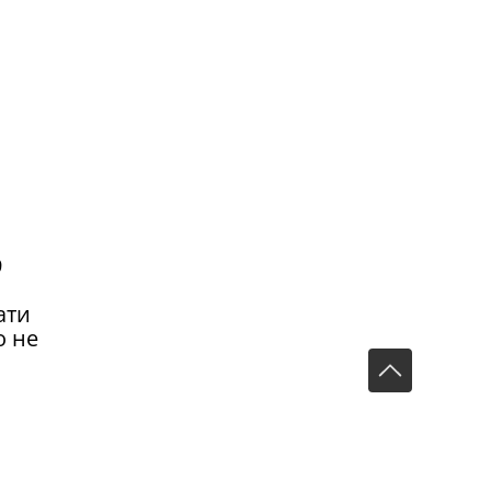
9
ати
о не