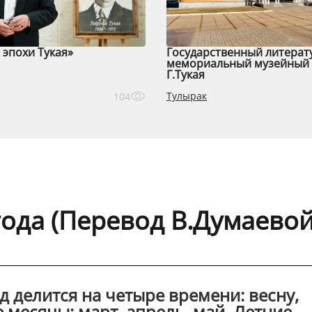
эпохи Тукая»
Государственный литерат
мемориальный музейный 
Г.Тукая
Тулырак
104
ода (Перевод В.Думаевой
д делится на четыре времени: весну,
е месяцы: март, апрель, май. Летние