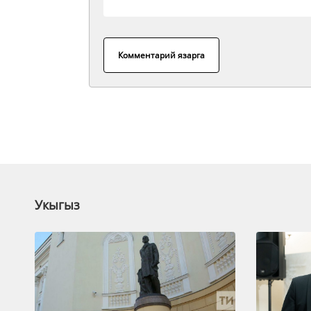
Комментарий язарга
Укыгыз