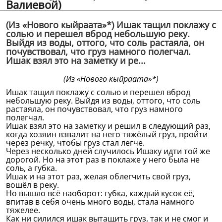
Валиевой)
(Из «Нового кыйраата»*) Ишак тащил поклажу с
солью и перешел вброд небольшую реку.
Выйдя из воды, оттого, что соль растаяла, он
почувствовал, что груз намного полегчал.
Ишак взял это на заметку и ре...
(Из «Нового кыйраата»*)
Ишак тащил поклажу с солью и перешел вброд
небольшую реку. Выйдя из воды, оттого, что соль
растаяла, он почувствовал, что груз намного
полегчал.
Ишак взял это на заметку и решил в следующий раз,
когда хозяин взвалит на него тяжёлый груз, пройти
через речку, чтобы груз стал легче.
Через несколько дней случилось Ишаку идти той же
дорогой. Но на этот раз в поклаже у него была не
соль, а губка.
Ишак и на этот раз, желая облегчить свой груз,
вошёл в реку.
Но вышло всё наоборот: губка, каждый кусок её,
впитав в себя очень много воды, стала намного
тяжелее.
Как ни силился ишак вытащить груз, так и не смог и