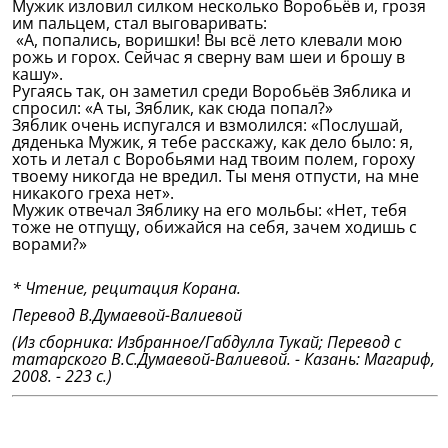
Мужик изловил силком несколько Воробьёв и, грозя
им пальцем, стал выговаривать:
«А, попались, воришки! Вы всё лето клевали мою
рожь и горох. Сейчас я сверну вам шеи и брошу в
кашу».
Ругаясь так, он заметил среди Воробьёв Зяблика и
спросил: «А ты, Зяблик, как сюда попал?»
Зяблик очень испугался и взмолился: «Послушай,
дяденька Мужик, я тебе расскажу, как дело было: я,
хоть и летал с Воробьями над твоим полем, гороху
твоему никогда не вредил. Ты меня отпусти, на мне
никакого греха нет».
Мужик отвечал Зяблику на его мольбы: «Нет, тебя
тоже не отпущу, обижайся на себя, зачем ходишь с
ворами?»
* Чтение, рецитация Корана.
Перевод В.Думаевой-Валиевой
(Из сборника: Избранное/Габдулла Тукай; Перевод с
татарского В.С.Думаевой-Валиевой. - Казань: Магариф,
2008. - 223 с.)