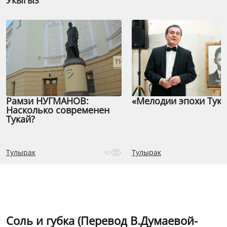
Укыгыз
Рамзи НУГМАНОВ:
«Мелодии эпохи Тука
Насколько современен
Тукай?
Тулырак
Тулырак
92
Соль и губка (Перевод В.Думаевой-