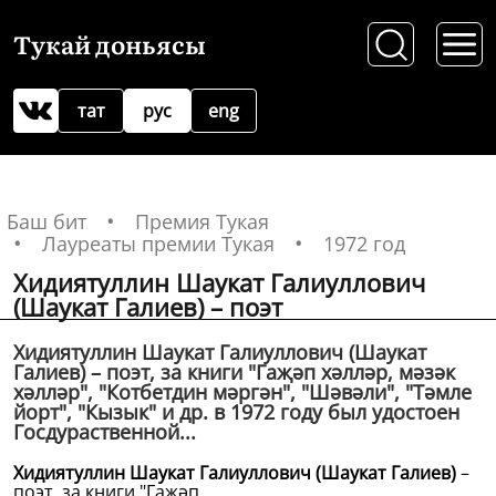
Тукай доньясы
тат
рус
eng
Баш бит
Премия Тукая
Лауреаты премии Тукая
1972 год
Хидиятуллин Шаукат Галиуллович
(Шаукат Галиев) – поэт
Хидиятуллин Шаукат Галиуллович (Шаукат
Галиев) – поэт, за книги "Гаҗәп хәлләр, мәзәк
хәлләр", "Котбетдин мәргән", "Шәвәли", "Тәмле
йорт", "Кызык" и др. в 1972 году был удостоен
Госдураственной...
Хидиятуллин Шаукат Галиуллович (Шаукат Галиев)
–
поэт, за книги "Гаҗәп