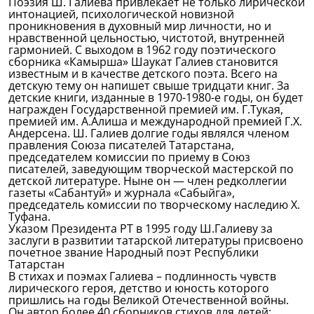
Поэзия Ш. Галиева привлекает не только лирической
интонацией, психологической новизной
проникновения в духовный мир личности, но и
нравственной цельностью, чистотой, внутренней
гармонией. С выходом в 1962 году поэтического
сборника «Камырша» Шаукат Галиев становится
известным и в качестве детского поэта. Всего на
детскую тему он напишет свыше тридцати книг. За
детские книги, изданные в 1970-1980-е годы, он будет
награжден Государственной премией им. Г.Тукая,
премией им. А.Алиша и международной премией Г.X.
Андерсена. Ш. Галиев долгие годы являлся членом
правления Союза писателей Татарстана,
председателем комиссии по приему в Союз
писателей, заведующим творческой мастерской по
детской литературе. Ныне он — член редколлегии
газеты «Сабантуй» и журнала «Сабыйга»,
председатель комиссии по творческому наследию X.
Туфана.
Указом Президента РТ в 1995 году Ш.Галиеву за
заслуги в развитии татарской литературы присвоено
почетное звание Народный поэт Республики
Татарстан
В стихах и поэмах Галиева – подлинность чувств
лирического героя, детство и юность которого
пришлись на годы Великой Отечественной войны.
Он автор более 40 сборников стихов для детей: