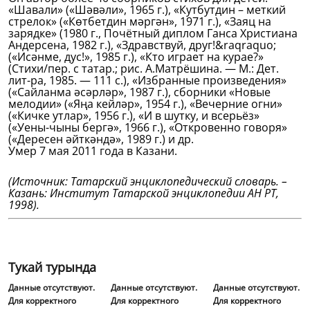
«Шавали» («Шәвәли», 1965 г.), «Кутбутдин – меткий
стрелок» («Көтбетдин мәргән», 1971 г.), «Заяц на
зарядке» (1980 г., Почётный диплом Ганса Христиана
Андерсена, 1982 г.), «Здравствуй, друг!&raqraquo;
(«Исәнме, дус!», 1985 г.), «Кто играет на курае?»
(Стихи/пер. с татар.; рис. А.Матрёшина. — М.: Дет.
лит-ра, 1985. — 111 с.), «Избранные произведения»
(«Сайланма әсәрләр», 1987 г.), сборники «Новые
мелодии» («Яңа кейләр», 1954 г.), «Вечерние огни»
(«Кичке утлар», 1956 г.), «И в шутку, и всерьёз»
(«Уены-чыны бергә», 1966 г.), «Откровенно говоря»
(«Дересен әйткәндә», 1989 г.) и др.
Умер 7 мая 2011 года в Казани.
(Источник: Татарский энциклопедический словарь. –
Казань: Институт Татарской энциклопедии АН РТ,
1998).
Тукай турында
Данные отсутствуют.
Данные отсутствуют.
Данные отсутствуют.
Для корректного
Для корректного
Для корректного