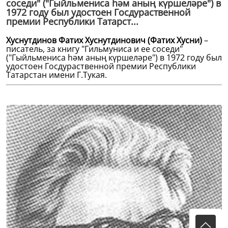
соседи" ("Гыйльмениса һәм аның күршеләре") в
1972 году был удостоен Госдураственной
премии Республики Татарст...
Хуснутдинов Фатих Хуснутдинович (Фатих Хусни)
–
писатель, за книгу "Гильмуниса и ее соседи"
("Гыйльмениса һәм аның күршеләре") в 1972 году был
удостоен Госдураственной премии Республики
Татарстан имени Г.Тукая.