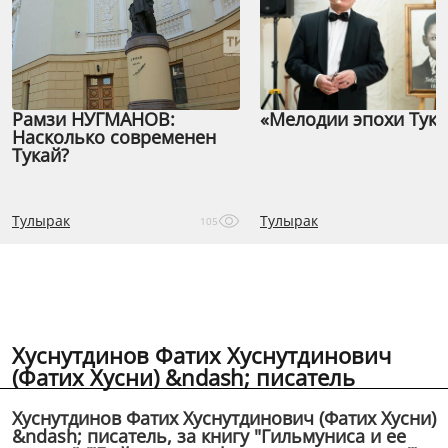
Рамзи НУГМАНОВ:
«Мелодии эпохи Тука
Насколько современен
Тукай?
Тулырак
Тулырак
105
Хуснутдинов Фатих Хуснутдинович
(Фатих Хусни) &ndash; писатель
Хуснутдинов Фатих Хуснутдинович (Фатих Хусни)
&ndash; писатель, за книгу "Гильмуниса и ее