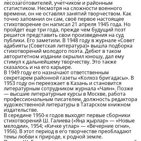
лесозаготовителей, учетчиком и районным
статистиком. Несмотря на сложности военного
времени, он не оставлял занятий творчеством. Как
точно запомнил он сам, своё первое настоящее
стихотворение он написал 21 апреля 1945 года. Но
пройдет еще три года, прежде чем будущий поэт
решится представить свои произведения на суд
публики. Его заметили. В 1948 году в журнале «Совет
әдәбияты (Советская литература)» вышла подборка
стихотворений молодого поэта. Дебют в таком
авторитетном издании окрылил юношу, дал ему
стимул к дальнейшему творчеству. Это также
сказалось и на его карьере.
В 1949 году его назначают ответственным
секретарем районной газеты «Колхоз бригадасы». В
1953 году он переезжает в Казань и становится
литературным сотрудником журнала «Чаян». Позже
— высшие литературные курсы в Москве, работа
профессиональным писателем, должность редактора
художественной литературы в Татарском книжном
издательстве.
В середине 1950-х годов выходят первые сборники
стихотворений Ш. Галиева («Яңа җырлар» — «Новые
мелодии», 1954; «Кичке утлар» — «Вечерние огни»,
1956). В этот период в его творчестве преобладают
темы любви к природе, к родной земле.