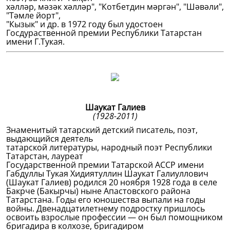
хәлләр, мәзәк хәлләр", "Котбетдин мәргән", "Шәвәли",
"Тәмле йорт",
"Кызык" и др. в 1972 году был удостоен
Госдураственной премии Республики Татарстан
имени Г.Тукая.
Шаукат Галиев
(1928-2011)
Знаменитый татарский детский писатель, поэт,
выдающийся деятель
татарской литературы, народный поэт Республики
Татарстан, лауреат
Государственной премии Татарской АССР имени
Габдуллы Тукая Хидиятуллин Шаукат Галиуллович
(Шаукат Галиев) родился 20 ноября 1928 года в селе
Бакрче (Бакырчы) ныне Апастовского района
Татарстана. Годы его юношества выпали на годы
войны. Двенадцатилетнему подростку пришлось
освоить взрослые профессии — он был помощником
бригадира в колхозе, бригадиром