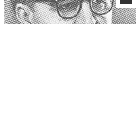
Фатих Хусни