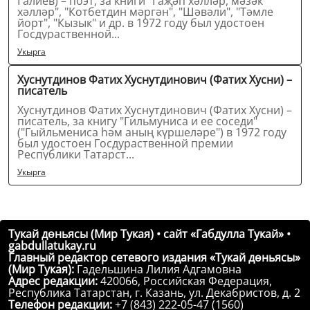
Галиев) – поэт, за книги "Гаҗәп хәлләр, мәзәк
хәлләр", "Котбетдин мәргән", "Шәвәли", "Тәмле
йорт", "Кызык" и др. в 1972 году был удостоен
Госдураственной...
Укырга
Хуснутдинов Фатих Хуснутдинович (Фатих Хусни) –
писатель
Хуснутдинов Фатих Хуснутдинович (Фатих Хусни) –
писатель, за книгу "Гильмуниса и ее соседи"
("Гыйльмениса һәм аның күршеләре") в 1972 году
был удостоен Госдураственной премии
Республики Татарст...
Укырга
Тукай дөньясы (Мир Тукая) • сайт «Габдулла Тукай» •
gabdullatukay.ru
Главный редактор сетевого издания «Тукай дөньясы»
(Мир Тукая):
Гадельшина Лилия Адгамовна
Адрес редакции:
420066, Российская Федерация,
Республика Татарстан, г. Казань, ул. Декабристов, д. 2
Телефон редакции:
+7 (843) 222-05-47 (1560)