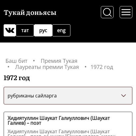
Тукай доньясы
тат
рус
eng
Баш бит
Премия Тукая
Лауреаты премии Тукая
1972 год
1972 год
рубриканы сайларга
Хидиятуллин Шаукат Галиуллович (Шаукат
Галиев) – поэт
Хидиятуллин Шаукат Галиуллович (Шаукат