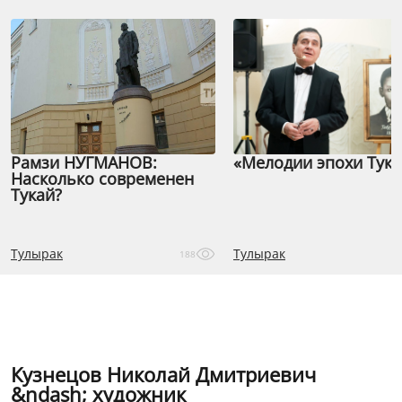
Рамзи НУГМАНОВ:
«Мелодии эпохи Тука
Насколько современен
Тукай?
Тулырак
Тулырак
188
Кузнецов Николай Дмитриевич
&ndash; художник