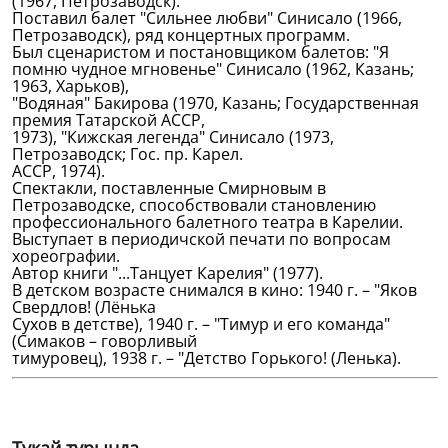
(1967, Петрозаводск).
Поставил балет "Сильнее любви" Синисало (1966,
Петрозаводск), ряд концертных программ.
Был сценаристом и постановщиком балетов: "Я
помню чудное мгновенье" Синисало (1962, Казань;
1963, Харьков),
"Водяная" Бакирова (1970, Казань; Государственная
премия Татарской АССР,
1973), "Кижская легенда" Синисало (1973,
Петрозаводск; Гос. пр. Карел.
АССР, 1974).
Спектакли, поставленные Смирновым в
Петрозаводске, способствовали становлению
профессионального балетного театра в Карелии.
Выступает в периодичской печати по вопросам
хореографии.
Автор книги "...Танцует Карелия" (1977).
В детском возрасте снимался в кино: 1940 г. – "Яков
Свердлов! (Лёнька
Сухов в детстве), 1940 г. – "Тимур и его команда"
(Симаков – говорливый
тимуровец), 1938 г. – "Детство Горького! (Ленька).