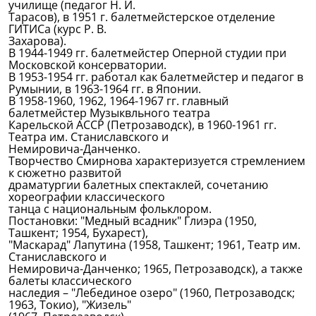
училище (педагог Н. И.
Тарасов), в 1951 г. балетмейстерское отделение
ГИТИСа (курс Р. В.
Захарова).
В 1944-1949 гг. балетмейстер Оперной студии при
Московской консерватории.
В 1953-1954 гг. работал как балетмейстер и педагог в
Румынии, в 1963-1964 гг. в Японии.
В 1958-1960, 1962, 1964-1967 гг. главный
балетмейстер Музыквльного театра
Карельской АССР (Петрозаводск), в 1960-1961 гг.
Театра им. Станиславского и
Немировича-Данченко.
Творчество Смирнова характеризуется стремлением
к сюжетно развитой
драматургии балетных спектаклей, сочетанию
хореографии классического
танца с национальным фольклором.
Постановки: "Медный всадник" Глиэра (1950,
Ташкент; 1954, Бухарест),
"Маскарад" Лапутина (1958, Ташкент; 1961, Театр им.
Станиславского и
Немировича-Данченко; 1965, Петрозаводск), а также
балеты классического
наследия – "Лебединое озеро" (1960, Петрозаводск;
1963, Токио), "Жизель"