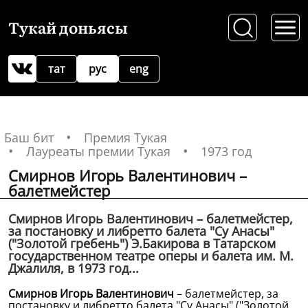
Тукай доньясы
тат
рус
eng
Баш бит
Премия Тукая
Лауреаты премии Тукая
1973 год
Смирнов Игорь Валентинович –
балетмейстер
Смирнов Игорь Валентинович – балетмейстер,
за постановку и либретто балета "Су Анасы"
("Золотой гребень") Э.Бакирова в Татарском
государственном театре оперы и балета им. М.
Джалиля, в 1973 год...
Смирнов Игорь Валентинович
– балетмейстер, за
постановку и либретто балета "Су Анасы" ("Золотой