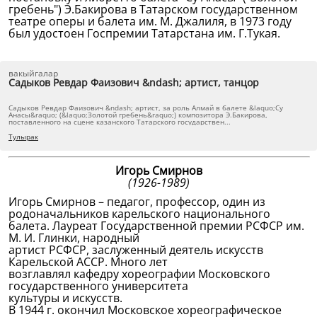
гребень") Э.Бакирова в Татарском государственном
театре оперы и балета им. М. Джалиля, в 1973 году
был удостоен Госпремии Татарстана им. Г.Тукая.
вакыйгалар
Садыков Ревдар Фаизович &ndash; артист, танцор
Садыков Ревдар Фаизович &ndash; артист, за роль Алмай в балете &laquo;Су
Анасы&raquo; (&laquo;Золотой гребень&raquo;) композитора Э.Бакирова,
поставленного на сцене казанского Татарского государствен...
Тулырак
Игорь Смирнов
(1926-1989)
Игорь Смирнов – педагог, профессор, один из
родоначальников карельского национального
балета. Лауреат Государственной премии РСФСР им.
М. И. Глинки, народный
артист РСФСР, заслуженный деятель искусств
Карельской АССР. Много лет
возглавлял кафедру хореографии Московского
государственного университета
культуры и искусств.
В 1944 г. окончил Московское хореографическое