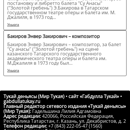
постановку и либретто балета "Су Анасы"
("Золотой гребень") Э.Бакирова в Татарском
государственном театре оперы и балета им. М.
Джалиля, в 1973 год...
Укырга
Бакиров Энвер Закирович – композитор
Бакиров Энвер Закирович – композитор, за балет
"Су анасы" ("Золотой гребень") на сцене
казанского Татарского государственного
академического театра оперы и балета им.
М.Джалиля в 1973 году был...
Укырга
Тукай дөньясы (Мир Тукая) • сайт «Габдулла Тукай» •
gabdullatukay.ru
Главный редактор сетевого издания «Тукай дөньясы»
(Мир Тукая):
Гадельшина Лилия Адгамовна
Адрес редакции:
420066, Российская Федерация,
Республика Татарстан, г. Казань, ул. Декабристов, д. 2
Телефон редакции:
+7 (843) 222-05-47 (1560)