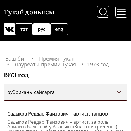
Тукай доньясы
тат
рус
eng
Баш бит
Премия Тукая
Лауреаты премии Тукая
1973 год
1973 год
рубриканы сайларга
Садыков Ревдар Фаизович – артист, танцор
Садыков Ревдар Фаизович – артист, за роль
Алмай в балете «Су Анасы» («Золотой гребень»)