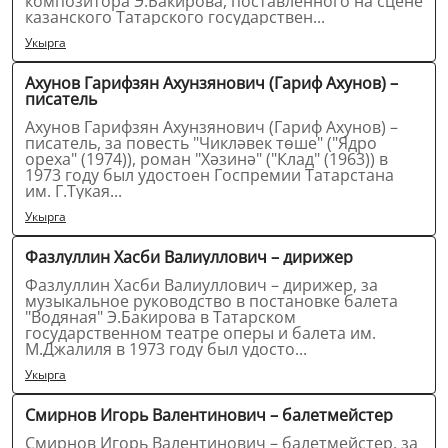
композитора Э.Бакирова, поставленного на сцене
казанского Татарского государствен...
Укырга
Ахунов Гарифзян Ахунзянович (Гариф Ахунов) –
писатель
Ахунов Гарифзян Ахунзянович (Гариф Ахунов) –
писатель, за повесть "Чикләвек төше" ("Ядро
ореха" (1974)), роман "Хәзинә" ("Клад" (1963)) в
1973 году был удостоен Госпремии Татарстана
им. Г.Тукая...
Укырга
Фазлуллин Хасби Валиуллович – дирижер
Фазлуллин Хасби Валиуллович – дирижер, за
музыкальное руководство в постановке балета
"Водяная" Э.Бакирова в Татарском
государственном театре оперы и балета им.
М.Джалиля в 1973 году был удосто...
Укырга
Смирнов Игорь Валентинович – балетмейстер
Смирнов Игорь Валентинович – балетмейстер, за