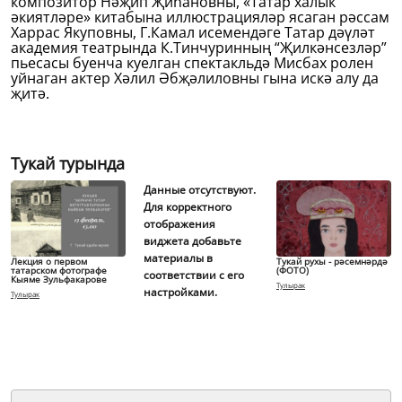
композитор Нәҗип Җиһановны, «Татар халык
әкиятләре» китабына иллюстрацияләр ясаган рәссам
Харрас Якуповны, Г.Камал исемендәге Татар дәүләт
академия театрында К.Тинчуринның “Җилкәнсезләр”
пьесасы буенча куелган спектакльдә Мисбах ролен
уйнаган актер Хәлил Әбҗәлиловны гына искә алу да
җитә.
Тукай турында
Данные отсутствуют.
Для корректного
отображения
виджета добавьте
материалы в
Лекция о первом
Тукай рухы - рәсемнәрдә
татарском фотографе
(ФОТО)
соответствии с его
Кыяме Зульфакарове
Тулырак
настройками.
Тулырак