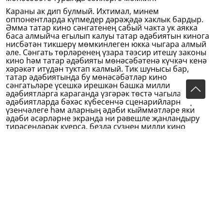
Караны ак дип булмый. Ихтимал, минем
оппонентларда күпмедер дәрәҗәдә хаклык бардыр.
Әмма татар кино сәнгатенең сабый чакта ук аякка
баса алмыйча егылып калуы татар әдәбиятын кинога
нисбәтән тикшерү мөмкинлеген юкка чыгара алмый
әле. Сәнгать төрләренең үзара тәэсир итешү законы
кино һәм татар әдәбияты мөнәсәбәтенә күчкәч кенә
хәрәкәт итүдән туктап калмый. Тик шунысы бар,
татар әдәбиятында бу мөнәсәбәтләр кино
сәнгатьләре үсешкә ирешкән башка милли
әдәбиятларга караганда үзгәрәк төстә чагыла. Башка
әдәбиятларда бәхәс күбесенчә сценарийларның
үзенчәлеге һәм аларның әдәби кыйммәтләре яки
әдәби әсәрләрне экранда ни рәвешле җанландыру
тирәсендәрәк куерса, бездә сүзнең милли кино
сәнгатен тудыру кирәклегеннән уза алганы юк әле.
Шулай да кино сәнгате татар әдәбиятына төрле
юллар белән, төрле юнәлештә тәэсир итеп тора.
Шундый катлаулы юлларның берсе — тамашачы аша
килгән йогынты. Киноның үсешенә бәйле аның
тамашачы белән мөнәсәбәте дә үзгәреп тора,
тамашачыга һәм әдәбиятка йогынтысы да
төрлечәрәк.
Кино — сәнгать төрләре арасында иң яшьләреннән