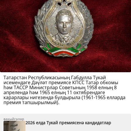
Татарстан Республикасының Габдулла Тукай
исемендәге Дәүләт премиясе КПСС Татар обкомы
һәм ТАССР Министрлар Советының 1958 елның 8
апрелендә һәм 1965 елның 11 октябрендәге
карарлары нигезендә булдырыла (1961-1965 елларда
премия тапшырылмый).
вакыйгалар
2026 елда Тукай премиясенә кандидатлар