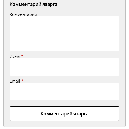
Комментарий язарга
Комментарий
Исэм
*
Email
*
Комментарий язарга