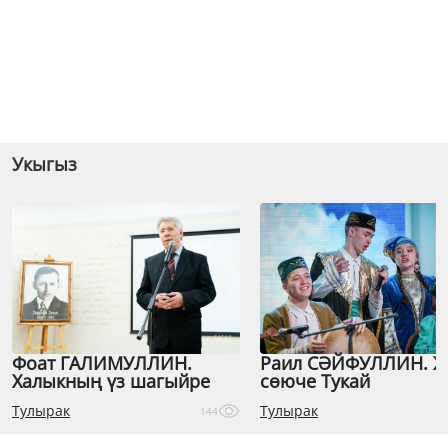
Укыгыз
Фоат ГАЛИМУЛЛИН.
Раил СӘЙФУЛЛИН. 
Халыкның үз шагыйре
сөюче Тукай
Тулырак
Тулырак
144