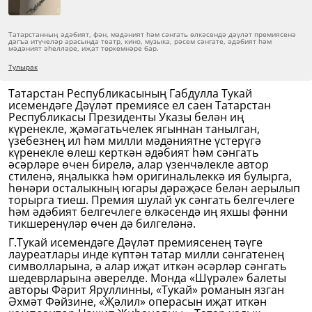
Татарстанның әдәбият, фән, мәдәният һәм сәнгать өлкәсендә дәүләт премиясенә
дәгъа итүчеләр арасында театр, кино, музыка, рәсем сәнгате, әдәбият һәм
мәдәният әһелләре, иҗат төркемнәре бар.
Тулырак
Татарстан Республикасының Габдулла Тукай
исемендәге Дәүләт премиясе ел саен Татарстан
Республикасы Президенты Указы белән иң
күренекле, җәмәгатьчелек ягыннан танылган,
үзебезнең ил һәм милли мәдәниятне үстерүгә
күренекле өлеш керткән әдәбият һәм сәнгать
әсәрләре өчен бирелә, алар үзенчәлекле автор
стиленә, яңалыкка һәм оригинальлеккә ия булырга,
һөнәри осталыкның югары дәрәҗәсе белән аерылып
торырга тиеш. Премия шулай ук сәнгать белгечлеге
һәм әдәбият белгечлеге өлкәсендә иң яхшы фәнни
тикшеренүләр өчен дә билгеләнә.
Г.Тукай исемендәге Дәүләт премиясенең тәүге
лауреатлары инде күптән татар милли сәнгатенең
символларына, ә алар иҗат иткән әсәрләр сәнгать
шедеврларына әверелде. Монда «Шүрәле» балеты
авторы Фәрит Яруллинны, «Тукай» романын язган
Әхмәт Фәйзине, «Җәлил» операсын иҗат иткән