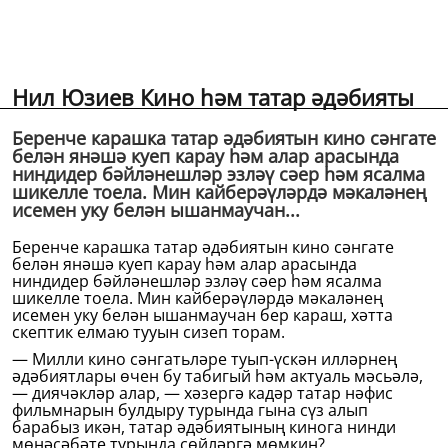
Нил Юзиев Кино һәм татар әдәбияты
Беренче карашка татар әдәбиятын кино сәнгате
белән янәшә куеп карау һәм алар арасында
ниндидер бәйләнешләр эзләү сәер һәм ясалма
шикелле тоела. Мин кайберәүләрдә мәкаләнең
исемен уку белән ышанмаучан...
Беренче карашка татар әдәбиятын кино сәнгате
белән янәшә куеп карау һәм алар арасында
ниндидер бәйләнешләр эзләү сәер һәм ясалма
шикелле тоела. Мин кайберәүләрдә мәкаләнең
исемен уку белән ышанмаучан бер караш, хәтта
скептик елмаю тууын сизеп торам.
— Милли кино сәнгатьләре туып-үскән илләрнең
әдәбиятлары өчен бу табигый һәм актуаль мәсьәлә,
— диячәкләр алар, — хәзергә кадәр татар нәфис
фильмнарын булдыру турында гына сүз алып
барабыз икән, татар әдәбиятының кинога нинди
мөнәсәбәте турында сөйләргә мөмкин?