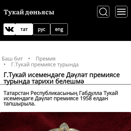
Тукай дөньясы
тат
рус
eng
Баш бит
Премия
Г.Тукай премиясе турында
Г.Тукай исемендәге Дәүләт премияcе
турында тарихи белешмә
Татарстан Республикасының Габдулла Тукай
исемендәге Дәүләт премиясе 1958 елдан
тапшырыла.