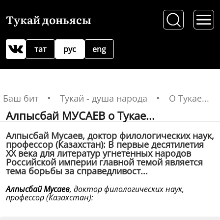
Тукай доньясы
тат
рус
eng
Баш бит
Тукай - душа народа
О Тукае...
Алпысбай МУСАЕВ о Тукае...
Алпысбай Мусаев, доктор филологических наук,
профессор (Казахстан): В первые десятилетия
XX века для литератур угнетенных народов
Российской империи главной темой является
тема борьбы за справедливост...
Алпысбай Мусаев
, доктор филологических наук,
профессор (Казахстан):