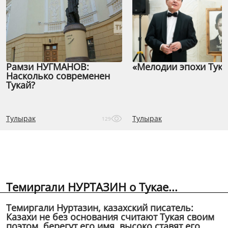
Рамзи НУГМАНОВ:
«Мелодии эпохи Тука
Насколько современен
Тукай?
Тулырак
Тулырак
129
Темиргали НУРТАЗИН о Тукае...
Темиргали Нуртазин, казахский писатель:
Казахи не без основания считают Тукая своим
поэтом, берегут его имя, высоко ставят его