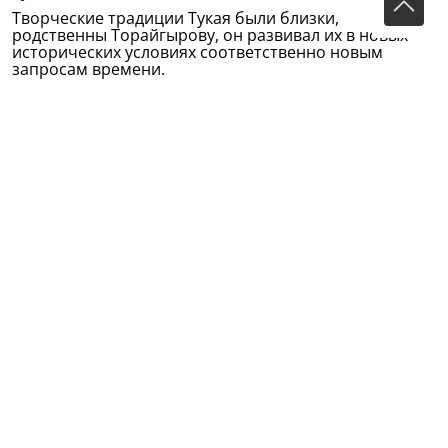
Творческие традиции Тукая были близки,
родственны Торайгырову, он развивал их в новых
исторических условиях соответственно новым
запросам времени.
Тукаевской емкости, простоте, смелому вторжению в
повседневность плодотворно, успешно учился
Беймбет Майлин. Тукая любил и Сакен Сейфуллин -
основоположник казахской советской литературы.
Рассказывают, что толчком для его знаменитого
стихотворения «Сыр сандык» («Сундук с тайнами»)
стали мотивы и интонации татарской песни
«Тэфтилэу» на слова Тукая...
Дух Тукая неистребим в сердцах казахских читателей.
Видный поэт Жакан Сыздыков перевел на казахский
язык объемистый однотомник Тукая (ныне
переводами Тукая на казахский язык занимается
талантливейший поэт современности Кадыр
Мырзалиев), опубликовал стихи и статьи о татарском
классике и создал о нем поэму.
О Тукае пишут поэт С.Сеитов, литературовед
С.Талжанов...
Тукай вечно жив в наших сердцах.