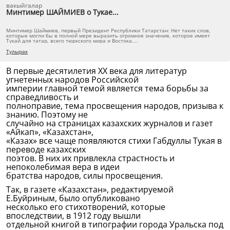
вакыйгалар
Минтимер ШАЙМИЕВ о Тукае...
Минтимер Шаймиев, первый Президент Республики Татарстан: Нет таких слов,
которые могли бы в полной мере выразить огромное значение, которое имеет
Тукай для татар, всего тюркского мира и Востока....
Тулырак
В первые десятилетия XX века для литератур
угнетенных народов Российской
империи главной темой является тема борьбы за
справедливость и
полноправие, тема просвещения народов, призыва к
знанию. Поэтому не
случайно на страницах казахских журналов и газет
«Айкап», «Казахстан»,
«Казах» все чаще появляются стихи Габдуллы Тукая в
переводе казахских
поэтов. В них их привлекла страстность и
непоколебимая вера в идеи
братства народов, силы просвещения.
Так, в газете «Казахстан», редактируемой
Е.Буйриным, было опубликовано
несколько его стихотворений, которые
впоследствии, в 1912 году вышли
отдельной книгой в типографии города Уральска под