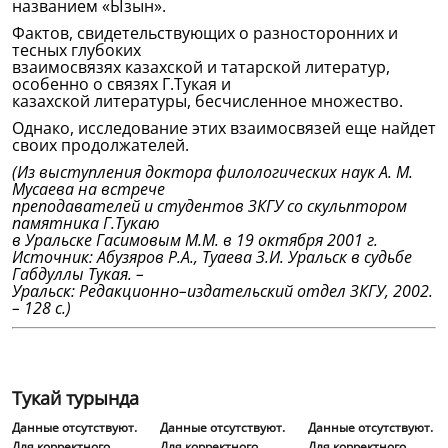
названием «Ызын».
Фактов, свидетельствующих о разносторонних и
тесных глубоких
взаимосвязях казахской и татарской литератур,
особенно о связях Г.Тукая и
казахской литературы, бесчисленное множество.
Однако, исследование этих взаимосвязей еще найдет
своих продолжателей.
(Из выступления доктора филологических наук А. М.
Мусаева на встрече
преподавателей и студентов ЗКГУ со скульптором
памятника Г.Тукаю
в Уральске Гасимовым М.М. в 19 октября 2001 г.
Источник: Абузяров Р.А., Туаева З.И. Уральск в судьбе
Габдуллы Тукая. –
Уральск: Редакционно–издательский отдел ЗКГУ, 2002.
– 128 с.)
Тукай турында
Данные отсутствуют.
Данные отсутствуют.
Данные отсутствуют.
Для корректного
Для корректного
Для корректного