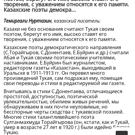
творения, с уважением относятся к его памяти.
Казахские поэты демокра...
Темиргали Нуртазин
, казахский писатель:
Казахи не без основания считают Тукая своим
поэтом, берегут его имя, высоко ставят его
творения, с уважением относятся к его памяти.
Казахские поэты демократического направления
(С.Торайгыров, С.Донентаев, Е.Буйрин и др.) считали
Абая и Тукая своими поэтическими учителями,
наставниками. Е.Буйрин был журналистом,
редактором газеты «Казахстан», выходившей в
Уральске в 1911-1913 гг. Он перевел много
произведений Тукая, сам подражал ему, помещая
свои переводы и стихи в редактируемой им газете.
Вчитываясь в стихи С.Донентаева, отличающиеся
простотой, доступностью, поэтической
увлекательностью, обилием живых речений, мы
обнаруживаем в них почти неуловимые, но
бесспорные черты сходства с тукаевской поэзией.
Многие стихи талантливейшего поэта
Султанмахмуда Торайгырова (он, кстати, как и Тукай,
умер в возрасте 27 лет в 1920 г.) были идейно близки
Тукаю.