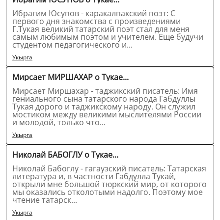
Ибрагим Юсупов - каракалпакский поэт: С
первого дня знакомства с произведениями
Г.Тукая великий татарский поэт стал для меня
самым любимым поэтом и учителем. Еще будучи
студентом педагогического и...
Укырга
Мирсает МИРШАХАР о Тукае...
Мирсает Миршахар - таджикский писатель: Имя
гениального сына татарского народа Габдуллы
Тукая дорого и таджикскому народу. Он служил
мостиком между великими мыслителями России
и молодой, только что...
Укырга
Николай БАБОГЛУ о Тукае...
Николай Бабоглу - гагаузский писатель: Татарская
литература и, в частности Габдулла Тукай,
открыли мне большой тюркский мир, от которого
мы оказались отколотыми надолго. Поэтому мое
чтение татарск...
Укырга