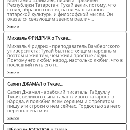
Минтимер Шаймиев, первый Президент
Республики Татарстан: Тукай велик потому, что
стоял, образно говоря, на плечах титанов
татарской культуры и философской мысли. Он
оказался связующим звеном различ...
Укырга
Михаэль ФРИДРИХ о Тукае...
Михаэль Фридрих - преподаватель Вамбергского
университета: Тукай был настоящим народным
поэтом и жил тем, чем жили простые люди.
Поэтому его любил народ, настолько любил, что в
последний путь его п...
Укырга
Сахип ДЖАМАЛ о Тукае...
Сахип Джамал - арабский писатель: Габдуллу
Тукая, великого сына талантливого татарского
народа, я полюбил всем сердцем и с трепетом
пишу эти строки о нем сейчас. Гордостью за него
переполнена моя...
Укырга
Ибрагим ЮСУПОВ о Тукае...