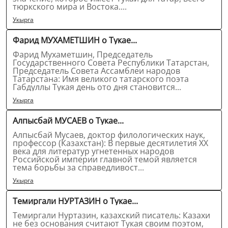
тюркского мира и Востока....
Укырга
Фарид МУХАМЕТШИН о Тукае...
Фарид Мухаметшин, Председатель
Государственного Совета Республики Татарстан,
Председатель Совета Ассамблеи народов
Татарстана: Имя великого татарского поэта
Габдуллы Тукая день ото дня становится...
Укырга
Алпысбай МУСАЕВ о Тукае...
Алпысбай Мусаев, доктор филологических наук,
профессор (Казахстан): В первые десятилетия XX
века для литератур угнетенных народов
Российской империи главной темой является
тема борьбы за справедливост...
Укырга
Темиргали НУРТАЗИН о Тукае...
Темиргали Нуртазин, казахский писатель: Казахи
не без основания считают Тукая своим поэтом,