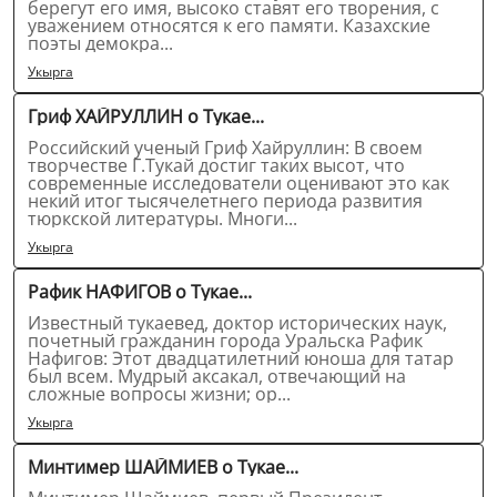
берегут его имя, высоко ставят его творения, с
уважением относятся к его памяти. Казахские
поэты демокра...
Укырга
Гриф ХАЙРУЛЛИН о Тукае...
Российский ученый Гриф Хайруллин: В своем
творчестве Г.Тукай достиг таких высот, что
современные исследователи оценивают это как
некий итог тысячелетнего периода развития
тюркской литературы. Многи...
Укырга
Рафик НАФИГОВ о Тукае...
Известный тукаевед, доктор исторических наук,
почетный гражданин города Уральска Рафик
Нафигов: Этот двадцатилетний юноша для татар
был всем. Мудрый аксакал, отвечающий на
сложные вопросы жизни; ор...
Укырга
Минтимер ШАЙМИЕВ о Тукае...