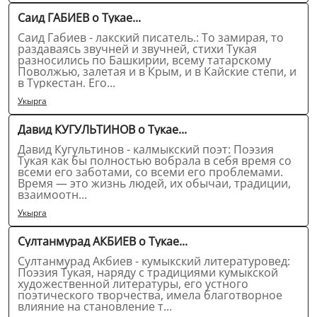
Саид ГАБИЕВ о Тукае...
Саид Габиев - лакский писатель.: То замирая, то
раздаваясь звучней и звучней, стихи Тукая
разносились по Башкирии, всему татарскому
Поволжью, залетая и в Крым, и в Кайские степи, и
в Туркестан. Его...
Укырга
Давид КУГУЛЬТИНОВ о Тукае...
Давид Кугультинов - калмыкский поэт: Поэзия
Тукая как бы полностью вобрала в себя время со
всеми его заботами, со всеми его проблемами.
Время — это жизнь людей, их обычаи, традиции,
взаимоотн...
Укырга
Султанмурад АКБИЕВ о Тукае...
Султанмурад Акбиев - кумыкский литературовед:
Поэзия Тукая, наряду с традициями кумыкской
художественной литературы, его устного
поэтического творчества, имела благотворное
влияние на становление т...