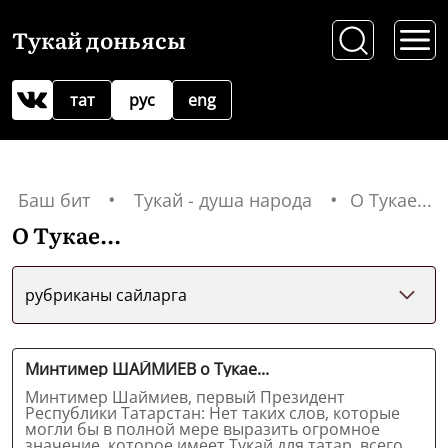
Тукай доньясы
тат
рус
eng
Баш бит
Тукай - душа народа
О Тукае...
О Тукае...
рубриканы сайларга
Минтимер ШАЙМИЕВ о Тукае...
Минтимер Шаймиев, первый Президент
Республики Татарстан: Нет таких слов, которые
могли бы в полной мере выразить огромное
значение, которое имеет Тукай для татар, всего