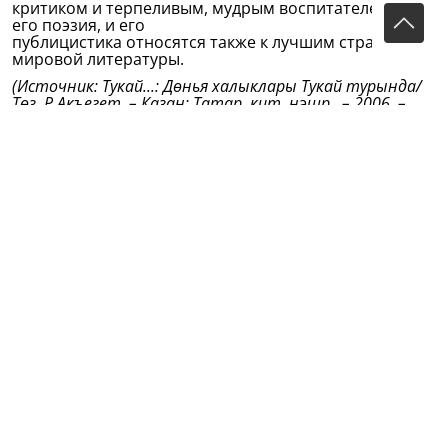
критиком и терпеливым, мудрым воспитателем. И
его поэзия, и его
публицистика относятся также к лучшим страницам
мировой литературы.
(Источник: Тукай...: Дөнья халыклары Тукай турында/
Төз. Р.Акъегет. – Казан: Татар. кит. нәшр., – 2006. –
222 б.)
Тукай дөньясы (Мир Тукая) • сайт «Габдулла Тукай» •