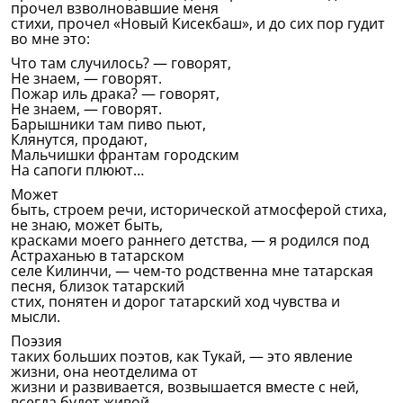
прочел взволновавшие меня
стихи, прочел «Новый Кисекбаш», и до сих пор гудит
во мне это:
Что там случилось? — говорят,
Не знаем, — говорят.
Пожар иль драка? — говорят,
Не знаем, — говорят.
Барышники там пиво пьют,
Клянутся, продают,
Мальчишки франтам городским
На сапоги плюют…
Может
быть, строем речи, исторической атмосферой стиха,
не знаю, может быть,
красками моего раннего детства, — я родился под
Астраханью в татарском
селе Килинчи, — чем-то родственна мне татарская
песня, близок татарский
стих, понятен и дорог татарский ход чувства и
мысли.
Поэзия
таких больших поэтов, как Тукай, — это явление
жизни, она неотделима от
жизни и развивается, возвышается вместе с ней,
всегда будет живой