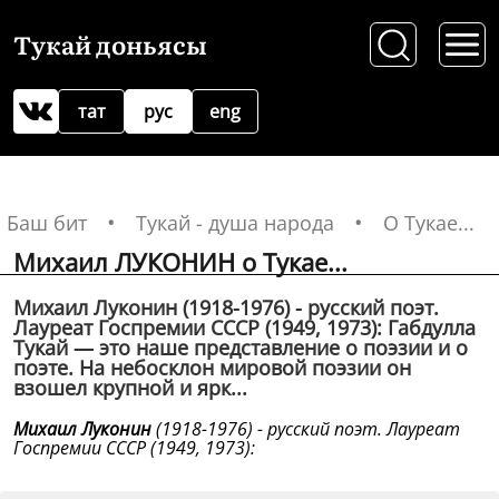
Тукай доньясы
тат
рус
eng
Баш бит
Тукай - душа народа
О Тукае...
Михаил ЛУКОНИН о Тукае...
Михаил Луконин (1918-1976) - русский поэт.
Лауреат Госпремии СССР (1949, 1973): Габдулла
Тукай — это наше представление о поэзии и о
поэте. На небосклон мировой поэзии он
взошел крупной и ярк...
Михаил Луконин
(1918-1976) - русский поэт. Лауреат
Госпремии СССР (1949, 1973):