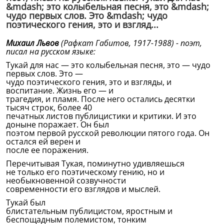
&mdash; это колыбельная песня, это &mdash;
чудо первых слов. Это &mdash; чудо
поэтического гения, это и взгляд...
Михаил Львов
(Рафкат Габитов, 1917-1988) - поэт,
писал на русском языке:
Тукай для нас — это колыбельная песня, это — чудо
первых слов. Это —
чудо поэтического гения, это и взгляды, и
воспитание. Жизнь его — и
трагедия, и пламя. После него остались десятки
тысяч строк, более 40
печатных листов публицистики и критики. И это
доныне поражает. Он был
поэтом первой русской революции пятого года. Он
остался ей верен и
после ее поражения.
Перечитывая Тукая, поминутно удивляешься
не только его поэтическому гению, но и
необыкновенной созвучности
современности его взглядов и мыслей.
Тукай был
блистательным публицистом, яростным и
беспощадным полемистом, тонким