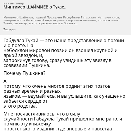
вакыйгалар
Минтимер ШАЙМИЕВ о Тукае...
Минтимер Шаймиев, первый Президент Республики Татарстан: Нет таких слов,
которые могли бы в полной мере выразить огромное значение, которое имеет
Тукай для татар, всего тюркского мира и Востока....
Тулырак
Габдулла Тукай — это наше представление о поэзии
и о поэте. На
небосклон мировой поэзии он взошел крупной и
яркой звездой, и,
запрокинув голову, сразу увидишь эту звезду в
созвездии Пушкина.
Почему Пушкина?
А
потому, что очень многое роднит этих поэтов
разных времен и разных
языков, — вдумайтесь, и вы услышите, как учащенно
забьется сердце от
этого родства.
Мне посчастливилось, что в силу
случайности Габдулла Тукай пришел ко мне рано, я
помню эту книжечку
простенького издания, где впервые и навсегда