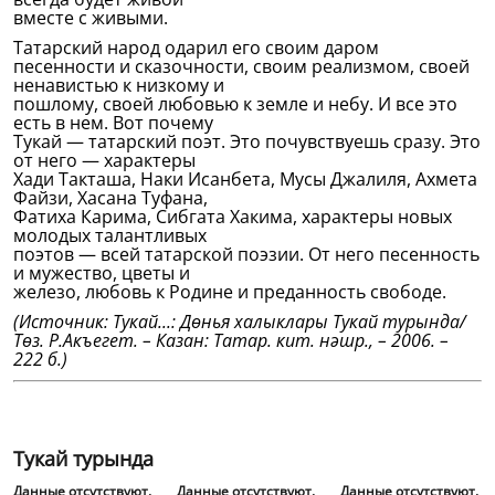
вместе с живыми.
Татарский народ одарил его своим даром
песенности и сказочности, своим реализмом, своей
ненавистью к низкому и
пошлому, своей любовью к земле и небу. И все это
есть в нем. Вот почему
Тукай — татарский поэт. Это почувствуешь сразу. Это
от него — характеры
Хади Такташа, Наки Исанбета, Мусы Джалиля, Ахмета
Файзи, Хасана Туфана,
Фатиха Карима, Сибгата Хакима, характеры новых
молодых талантливых
поэтов — всей татарской поэзии. От него песенность
и мужество, цветы и
железо, любовь к Родине и преданность свободе.
(Источник: Тукай...: Дөнья халыклары Тукай турында/
Төз. Р.Акъегет. – Казан: Татар. кит. нәшр., – 2006. –
222 б.)
Тукай турында
Данные отсутствуют.
Данные отсутствуют.
Данные отсутствуют.