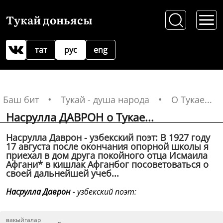
Тукай доньясы
тат
рус
eng
Баш бит
Тукай - душа народа
О Тукае...
Насрулла ДАВРОН о Тукае...
Насрулла Даврон - узбекский поэт: В 1927 году
17 августа после окончания опорной школы я
приехал в дом друга покойного отца Исмаила
Афгани* в кишлак Афганбог посоветоваться о
своей дальнейшей учеб...
Насрулла Даврон
- узбекский поэт:
вакыйгалар