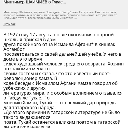
Минтимер ШАЙМИЕВ о Тукае...
Минтимер Шаймиев, первый Президент Республики Татарстан: Нет таких слов,
которые могли бы в полной мере выразить огромное значение, которое имеет
Тукай для татар, всего тюркского мира и Востока....
Тулырак
В 1927 году 17 августа после окончания опорной
школы я приехал в дом
друга покойного отца Исмаила Афгани* в кишлак
Афганбог
посоветоваться о своей дальнейшей учебе. У него в
доме в это время
сидел худощавый человек среднего возраста. Хозяин
познакомил меня со
своим гостем и сказал, что это известный поэт-
революционер Хамза. В
ходе беседы с Исмаилом Афгани Хамза говорил об
узбекских и других
литературах мира, и с особым волнением отзывался
о Габдулле Тукае. По
мнению Хамзы, Тукай — это великий дар природы
для татарского народа.
«До этого времени в татарской литературе не было
такого выдающегося
поэта. Тукай останется великим поэтом в татарской
литературе навсегда.