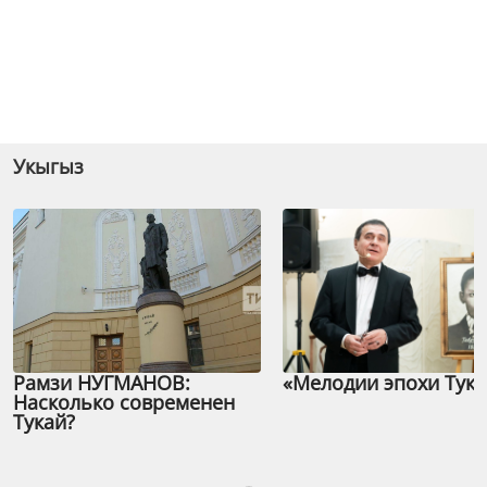
Укыгыз
Рамзи НУГМАНОВ:
«Мелодии эпохи Тука
Насколько современен
Тукай?