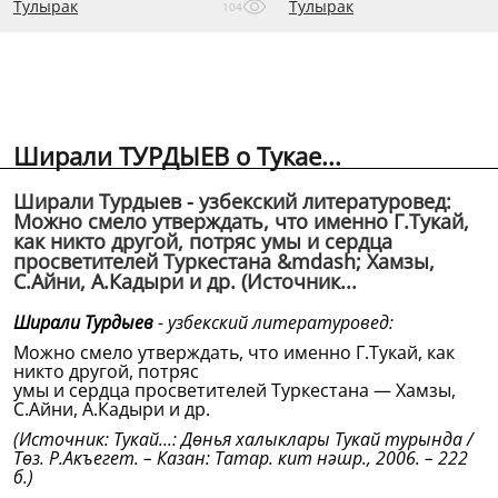
Тулырак
Тулырак
104
Ширали ТУРДЫЕВ о Тукае...
Ширали Турдыев - узбекский литературовед:
Можно смело утверждать, что именно Г.Тукай,
как никто другой, потряс умы и сердца
просветителей Туркестана &mdash; Хамзы,
С.Айни, А.Кадыри и др. (Источник...
Ширали Турдыев
- узбекский литературовед:
Можно смело утверждать, что именно Г.Тукай, как
никто другой, потряс
умы и сердца просветителей Туркестана — Хамзы,
С.Айни, А.Кадыри и др.
(Источник: Тукай...: Дөнья халыклары Тукай турында /
Төз. Р.Акъегет. – Казан: Татар. кит нәшр., 2006. – 222
б.)