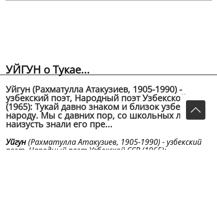
УЙГУН о Тукае...
Уйгун (Рахматулла Атакузиев, 1905-1990) -
узбекский поэт, Народный поэт Узбекской ССР
(1965): Тукай давно знаком и близок узбекскому
народу. Мы с давних пор, со школьных лет
наизусть знали его пре...
Уйгун
(Рахматулла Атакузиев, 1905-1990) - узбекский
поэт, Народный поэт Узбекской ССР (1965):
Тукай давно знаком и близок узбекскому народу. Мы
с давних пор, со
школьных лет наизусть знали его прекрасные стихи,
напечатанные в
учебнике «Родная речь». Мы от всей души считаем
его своим учителем,
своим поэтом.