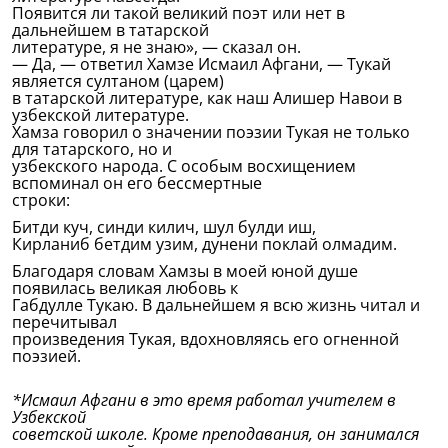
Появится ли такой великий поэт или нет в
дальнейшем в татарской
литературе, я не знаю», — сказал он.
— Да, — ответил Хамзе Исмаил Афгани, — Тукай
является султаном (царем)
в татарской литературе, как наш Алишер Навои в
узбекской литературе.
Хамза говорил о значении поэзии Тукая не только
для татарского, но и
узбекского народа. С особым восхищением
вспоминал он его бессмертные
строки:
Битди куч, синди килич, шул булди иш,
Кирланиб бетдим узим, дунени поклай олмадим.
Благодаря словам Хамзы в моей юной душе
появилась великая любовь к
Габдулле Тукаю. В дальнейшем я всю жизнь читал и
перечитывал
произведения Тукая, вдохновляясь его огненной
поэзией.
*Исмаил Афгани в это время работал учителем в
Узбекской
советской школе. Кроме преподавания, он занимался