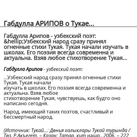
Габдулла АРИПОВ о Тукае...
Габдулла Арипов - узбекский поэт:
&hellip;Узбекский народ сразу принял
огненные стихи Тукая. Тукая начали изучать в
школах. Его поэзия всегда современна и
актуальна. Взяв любое стихотворение Тукая...
Габдулла Арипов
- узбекский поэт:
…Узбекский народ сразу принял огненные стихи
Тукая. Тукая начали
изучать в школах. Его поэзия всегда современна и
актуальна. Взяв любое
стихотворение Тукая, чувствуешь, как будто оно
написано сегодня.
Народ, имеющий таких поэтов, счастливый и
бессмертный народ.
(Источник: Тукай...: Дөнья халыклары Тукай турында /
Төз. Р.Акъегет. – Казан: Татар. кит нәшр., 2006. – 222