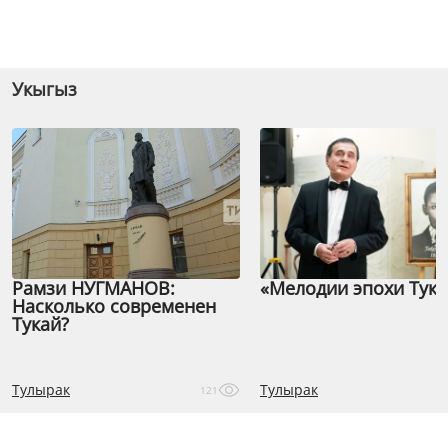
Укыгыз
Рамзи НУГМАНОВ:
«Мелодии эпохи Тука
Насколько современен
Тукай?
Тулырак
Тулырак
121