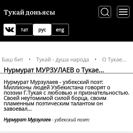
Тукай доньясы
тат
рус
eng
Баш бит
Тукай - душа народа
О Тукае...
Нурмурат МУРЗУЛАЕВ о Тукае...
Нурмурат Мурзулаев - узбекский поэт:
Миллионы людей Узбекистана говорят о
поэзии Г.Тукая с любовью и признательностью.
Своей неутомимой силой борца, своим
пламенным поэтическим талантом он
завоевал...
Нурмурат Мурзулаев
- узбекский поэт: