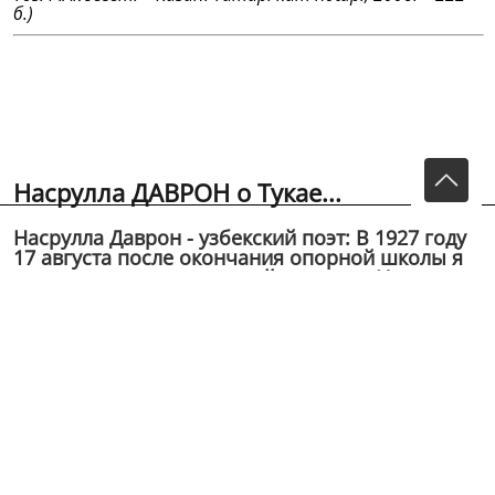
б.)
Насрулла ДАВРОН о Тукае...
Насрулла Даврон - узбекский поэт: В 1927 году
17 августа после окончания опорной школы я
приехал в дом друга покойного отца Исмаила
Афгани* в кишлак Афганбог посоветоваться о
своей дальнейшей учеб...
Насрулла Даврон
- узбекский поэт:
В 1927 году 17 августа после окончания опорной
школы я приехал в дом
друга покойного отца Исмаила Афгани* в кишлак
Афганбог
посоветоваться о своей дальнейшей учебе. У него в
доме в это время