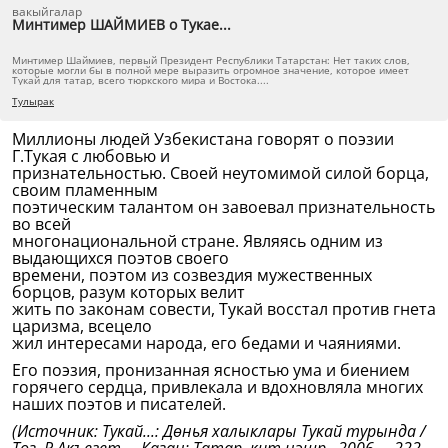
вакыйгалар
Минтимер ШАЙМИЕВ о Тукае...
Минтимер Шаймиев, первый Президент Республики Татарстан: Нет таких слов,
которые могли бы в полной мере выразить огромное значение, которое имеет
Тукай для татар, всего тюркского мира и Востока....
Тулырак
Миллионы людей Узбекистана говорят о поэзии
Г.Тукая с любовью и
признательностью. Своей неутомимой силой борца,
своим пламенным
поэтическим талантом он завоевал признательность
во всей
многонациональной стране. Являясь одним из
выдающихся поэтов своего
времени, поэтом из созвездия мужественных
борцов, разум которых велит
жить по законам совести, Тукай восстал против гнета
царизма, всецело
жил интересами народа, его бедами и чаяниями.
Его поэзия, пронизанная ясностью ума и биением
горячего сердца, привлекала и вдохновляла многих
наших поэтов и писателей.
(Источник: Тукай...: Дөнья халыклары Тукай турында /