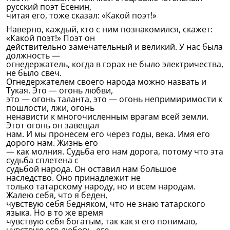
русский поэт Есенин,
читая его, тоже сказал: «Какой поэт!»
Наверно, каждый, кто с ним познакомился, скажет:
«Какой поэт!» Поэт он
действительно замечательный и великий. У нас была
должность —
огнедержатель, когда в горах не было электричества,
не было свеч.
Огнедержателем своего народа можно назвать и
Тукая. Это — огонь любви,
это — огонь таланта, это — огонь непримиримости к
пошлости, лжи, огонь
ненависти к многочисленным врагам всей земли.
Этот огонь он завещал
нам. И мы пронесем его через годы, века. Имя его
дорого нам. Жизнь его
— как молния. Судьба его нам дорога, потому что эта
судьба сплетена с
судьбой народа. Он оставил нам большое
наследство. Оно принадлежит не
только татарскому народу, но и всем народам.
Жалею себя, что я беден,
чувствую себя бедняком, что не знаю татарского
языка. Но в то же время
чувствую себя богатым, так как я его понимаю,