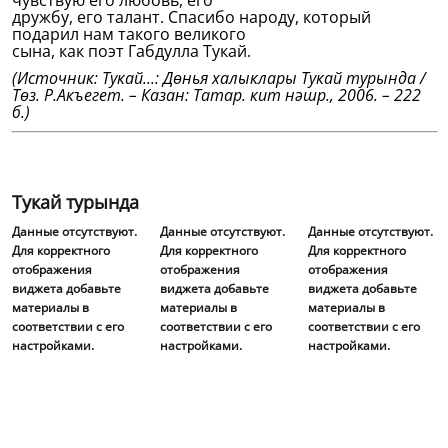
чувствую его любовь, его
дружбу, его талант. Спасибо народу, который
подарил нам такого великого
сына, как поэт Габдулла Тукай.
(Источник: Тукай...: Дөнья халыклары Тукай турында /
Төз. Р.Акъегет. – Казан: Татар. кит нәшр., 2006. – 222
б.)
Тукай турында
Данные отсутствуют.
Данные отсутствуют.
Данные отсутствуют.
Для корректного
Для корректного
Для корректного
отображения
отображения
отображения
виджета добавьте
виджета добавьте
виджета добавьте
материалы в
материалы в
материалы в
соответствии с его
соответствии с его
соответствии с его
настройками.
настройками.
настройками.