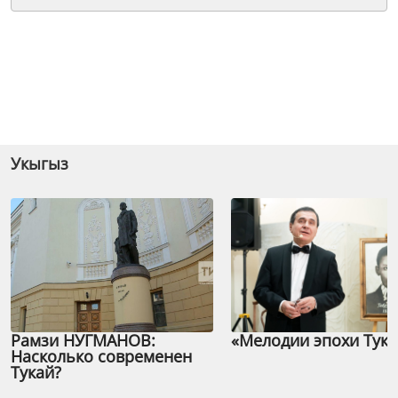
Укыгыз
Рамзи НУГМАНОВ:
«Мелодии эпохи Тука
Насколько современен
Тукай?