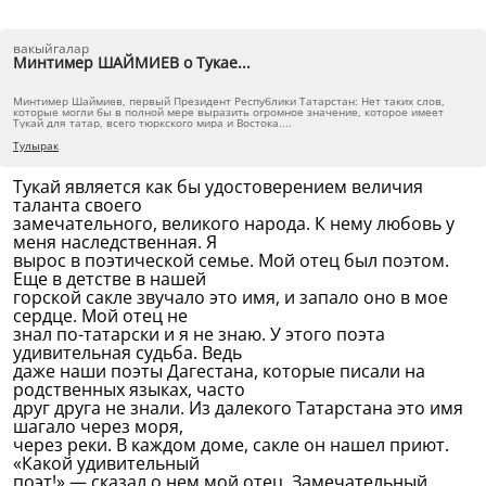
вакыйгалар
Минтимер ШАЙМИЕВ о Тукае...
Минтимер Шаймиев, первый Президент Республики Татарстан: Нет таких слов,
которые могли бы в полной мере выразить огромное значение, которое имеет
Тукай для татар, всего тюркского мира и Востока....
Тулырак
Тукай является как бы удостоверением величия
таланта своего
замечательного, великого народа. К нему любовь у
меня наследственная. Я
вырос в поэтической семье. Мой отец был поэтом.
Еще в детстве в нашей
горской сакле звучало это имя, и запало оно в мое
сердце. Мой отец не
знал по-татарски и я не знаю. У этого поэта
удивительная судьба. Ведь
даже наши поэты Дагестана, которые писали на
родственных языках, часто
друг друга не знали. Из далекого Татарстана это имя
шагало через моря,
через реки. В каждом доме, сакле он нашел приют.
«Какой удивительный
поэт!» — сказал о нем мой отец. Замечательный