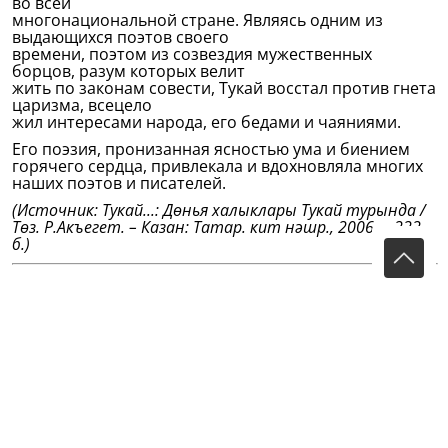
во всей
многонациональной стране. Являясь одним из
выдающихся поэтов своего
времени, поэтом из созвездия мужественных
борцов, разум которых велит
жить по законам совести, Тукай восстал против гнета
царизма, всецело
жил интересами народа, его бедами и чаяниями.
Его поэзия, пронизанная ясностью ума и биением
горячего сердца, привлекала и вдохновляла многих
наших поэтов и писателей.
(Источник: Тукай...: Дөнья халыклары Тукай турында /
Төз. Р.Акъегет. – Казан: Татар. кит нәшр., 2006. – 222
б.)