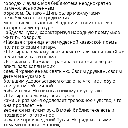
городах и аулах, моя библиотека неоднократно
изменялась коренным
образом. Однако «Шигырьлар мажмугаси»
незыблемо стоит среди моих
многочисленных книг. В одной из своих статей о
татарской литературе
Габдулла Тукай, характеризуя народную поэму «Боз
жигит», говорил:
«Каждая страница этой чудесной казахской поэмы
полита слезами татар».
«Шигырьлар мажмугаси» является для меня такой же
реликвией, как и поэма
«Боз жигит». Каждая страница этой книги не раз
впитывала капли моих
слез. Я храню ее как святыню. Своим друзьям, своим
детям и внукам я с
большим удовольствием отдаю на чтение любую
книгу из моей личной
библиотеки. Но никогда никому не уступаю
«Шигырьлар мажмугаси» Тукая:
каждый раз меня одолевает тревожное чувство, что
она пропадет, не
вернется из чужих рук. В моей библиотеке есть и
позднее многотомное
издание произведений Тукая. Но рядом с этими
томами первый сборник,