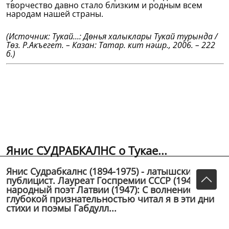
творчество давно стало близким и родным всем
народам нашей страны.
(Источник: Тукай...: Дөнья халыклары Тукай турында /
Төз. Р.Акъегет. – Казан: Татар. кит нәшр., 2006. – 222
б.)
Янис СУДРАБКАЛНС о Тукае...
Янис Судрабкалнс (1894-1975) - латышский поэт,
публицист. Лауреат Госпремии СССР (1948),
народный поэт Латвии (1947): С волнением и
глубокой признательностью читал я в эти дни
стихи и поэмы Габдулл...
Янис Судрабкалнс
(1894-1975) - латышский поэт,