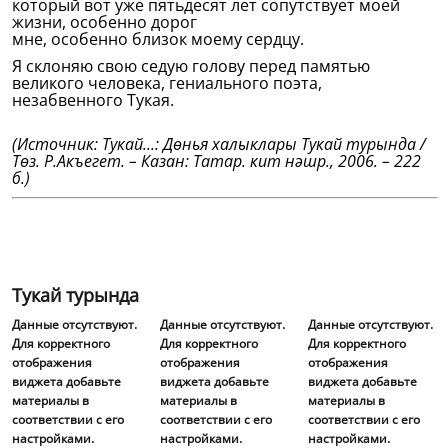
который вот уже пятьдесят лет сопутствует моей
жизни, особенно дорог
мне, особенно близок моему сердцу.
Я склоняю свою седую голову перед памятью
великого человека, гениального поэта,
незабвенного Тукая.
(Источник: Тукай...: Дөнья халыклары Тукай турында /
Төз. Р.Акъегет. – Казан: Татар. кит нәшр., 2006. – 222
б.)
Тукай турында
Данные отсутствуют.
Данные отсутствуют.
Данные отсутствуют.
Для корректного
Для корректного
Для корректного
отображения
отображения
отображения
виджета добавьте
виджета добавьте
виджета добавьте
материалы в
материалы в
материалы в
соответствии с его
соответствии с его
соответствии с его
настройками.
настройками.
настройками.