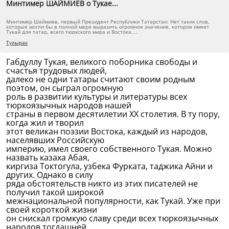
Минтимер ШАЙМИЕВ о Тукае...
Минтимер Шаймиев, первый Президент Республики Татарстан: Нет таких слов,
которые могли бы в полной мере выразить огромное значение, которое имеет
Тукай для татар, всего тюркского мира и Востока....
Тулырак
Габдуллу Тукая, великого поборника свободы и
счастья трудовых людей,
далеко не одни татары считают своим родным
поэтом, он сыграл огромную
роль в развитии культуры и литературы всех
тюркоязычных народов нашей
страны в первом десятилетии ХХ столетия. В ту пору,
когда жил и творил
этот великан поэзии Востока, каждый из народов,
населявших Российскую
империю, имел своего собственного Тукая. Можно
назвать казаха Абая,
киргиза Токтогула, узбека Фурката, таджика Айни и
других. Однако в силу
ряда обстоятельств никто из этих писателей не
получил такой широкой
межнациональной популярности, как Тукай. Уже при
своей короткой жизни
он снискал громкую славу среди всех тюркоязычных
народов тогдашней