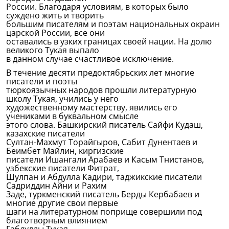
России. Благодаря условиям, в которых было
суждено жить и творить
большим писателям и поэтам национальных окраин
царской России, все они
оставались в узких границах своей нации. На долю
великого Тукая выпало
в данном случае счастливое исключение.
В течение десяти предоктябрьских лет многие
писатели и поэты
тюркоязычных народов прошли литературную
школу Тукая, учились у него
художественному мастерству, явились его
учениками в буквальном смысле
этого слова. Башкирский писатель Сайфи Кудаш,
казахские писатели
Султан-Махмут Торайгыров, Сабит Дунентаев и
Беимбет Майлин, киргизские
писатели Ишангали Арабаев и Касым Тнистанов,
узбекские писатели Фитрат,
Шулпан и Абдулла Кадири, таджикские писатели
Садриддин Айни и Рахим
Заде, туркменский писатель Берды Кербабаев и
многие другие свои первые
шаги на литературном поприще совершили под
благотворным влиянием