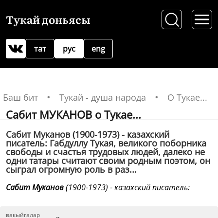
Тукай доньясы
тат
рус
eng
Баш бит
Тукай - душа народа
О Тукае...
Сабит МУКАНОВ о Тукае...
Сабит Муканов (1900-1973) - казахский
писатель: Габдуллу Тукая, великого поборника
свободы и счастья трудовых людей, далеко не
одни татары считают своим родным поэтом, он
сыграл огромную роль в раз...
Сабит Муканов
(1900-1973) - казахский писатель:
вакыйгалар