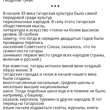
Габдуллы Тукая.
* * *
В начале ХХ века татарская культура была самой
передовой среди культур
тюркоязычных народов. В силу этого татарская
общественная мысль,
литература и искусство стояли на более высоком
уровне. (В скобках
замечу, что когда в середине двадцатых годов была
проведена перепись
населения Советского Союза, оказалось, что по
грамотности татары
занимают первое место среди всех народов страны,
включая и русский.)
Как известно, татары испокон веков вели оседлый
образ жизни. В
татарских городах и селах в начале нашего века
были созданы
многочисленные начальные, средние школы и
несколько высших национальных
школ. Тогда подобных школ еще и в помине не было,
например, у башкир,
казахов, киргизов, туркмен и других народов. В тот
период на татарском
языке начали издаваться газеты, журналы, книги.