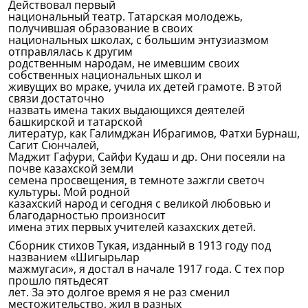
Действовал первый
национальный театр. Татарская молодежь,
получившая образование в своих
национальных школах, с большим энтузиазмом
отправлялась к другим
родственным народам, не имевшим своих
собственных национальных школ и
живущих во мраке, учила их детей грамоте. В этой
связи достаточно
назвать имена таких выдающихся деятелей
башкирской и татарской
литератур, как Галимджан Ибрагимов, Фатхи Бурнаш,
Сагит Сюнчалей,
Маджит Гафури, Сайфи Кудаш и др. Они посеяли на
почве казахской земли
семена просвещения, в темноте зажгли светоч
культуры. Мой родной
казахский народ и сегодня с великой любовью и
благодарностью произносит
имена этих первых учителей казахских детей.
Сборник стихов Тукая, изданный в 1913 году под
названием «Шигырьлар
мажмугаси», я достал в начале 1917 года. С тех пор
прошло пятьдесят
лет. За это долгое время я не раз сменил
местожительство, жил в разных