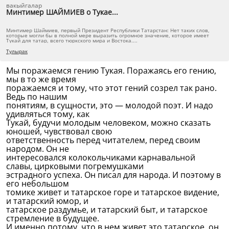
вакыйгалар
Минтимер ШАЙМИЕВ о Тукае...
Минтимер Шаймиев, первый Президент Республики Татарстан: Нет таких слов,
которые могли бы в полной мере выразить огромное значение, которое имеет
Тукай для татар, всего тюркского мира и Востока....
Тулырак
Мы поражаемся гению Тукая. Поражаясь его гению,
мы в то же время
поражаемся и тому, что этот гений созрел так рано.
Ведь по нашим
понятиям, в сущности, это — молодой поэт. И надо
удивляться тому, как
Тукай, будучи молодым человеком, можно сказать
юношей, чувствовал свою
ответственность перед читателем, перед своим
народом. Он не
интересовался колокольчиками карнавальной
славы, цирковыми погремушками
эстрадного успеха. Он писал для народа. И поэтому в
его небольшом
томике живет и татарское горе и татарское видение,
и татарский юмор, и
татарское раздумье, и татарский быт, и татарское
стремление в будущее.
И именно потому, что в нем живет это татарское, он