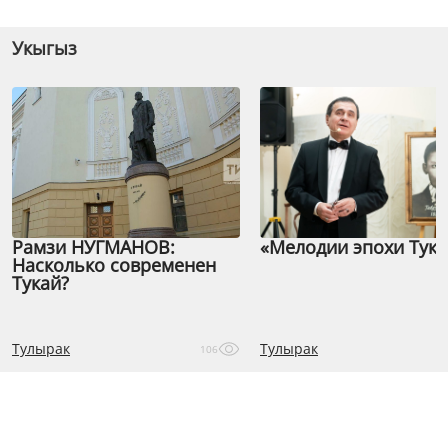
Укыгыз
Рамзи НУГМАНОВ:
«Мелодии эпохи Тука
Насколько современен
Тукай?
Тулырак
Тулырак
106