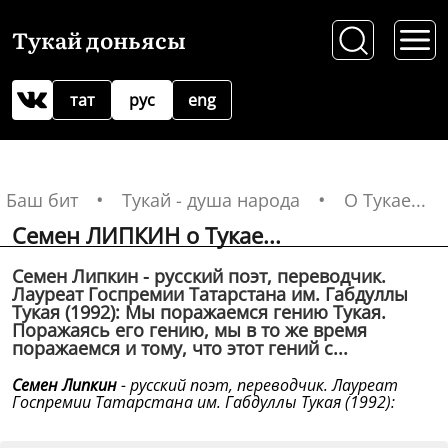
Тукай доньясы
тат
рус
eng
Баш бит
Тукай - душа народа
О Тукае...
Семен ЛИПКИН о Тукае...
Семен Липкин - русский поэт, переводчик.
Лауреат Госпремии Татарстана им. Габдуллы
Тукая (1992): Мы поражаемся гению Тукая.
Поражаясь его гению, мы в то же время
поражаемся и тому, что этот гений с...
Семен Липкин
- русский поэт, переводчик. Лауреат
Госпремии Татарстана им. Габдуллы Тукая (1992):