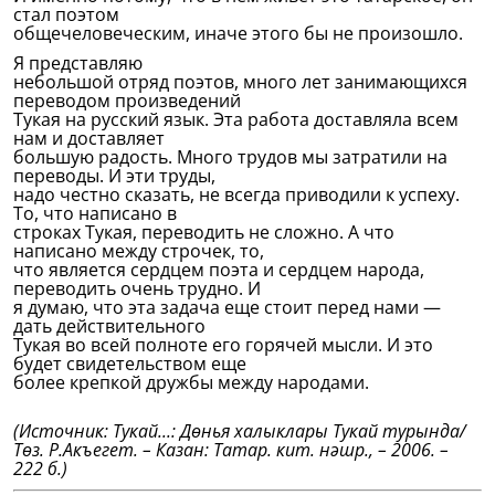
стал поэтом
общечеловеческим, иначе этого бы не произошло.
Я представляю
небольшой отряд поэтов, много лет занимающихся
переводом произведений
Тукая на русский язык. Эта работа доставляла всем
нам и доставляет
большую радость. Много трудов мы затратили на
переводы. И эти труды,
надо честно сказать, не всегда приводили к успеху.
То, что написано в
строках Тукая, переводить не сложно. А что
написано между строчек, то,
что является сердцем поэта и сердцем народа,
переводить очень трудно. И
я думаю, что эта задача еще стоит перед нами —
дать действительного
Тукая во всей полноте его горячей мысли. И это
будет свидетельством еще
более крепкой дружбы между народами.
(Источник: Тукай...: Дөнья халыклары Тукай турында/
Төз. Р.Акъегет. – Казан: Татар. кит. нәшр., – 2006. –
222 б.)