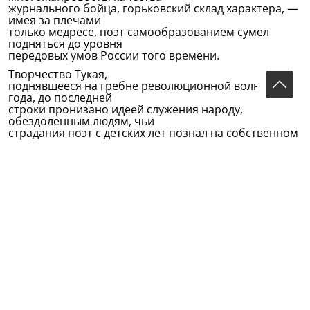
журнального бойца, горьковский склад характера, —
имея за плечами
только медресе, поэт самообразованием сумел
подняться до уровня
передовых умов России того времени.
Творчество Тукая,
поднявшееся на гребне революционной волны 1905
года, до последней
строки пронизано идеей служения народу,
обездоленным людям, чьи
страдания поэт с детских лет познал на собственном
жизненном опыте.
Отдать
жизнь и талант своему народу, быть помянутым
добром в народе, — вот в
чем видел Тукай смысл существования и назначения
поэта.
Тукай — первый истинно народный татарский поэт.
Его огромная фигура
возвышается в начале века у истоков новой
современной татарской поэзии.
Однажды в трудные часы, которых столько было в
его жизни, он с горечью
писал Ф.Амирхану: «Думаю, думаю и говорю себе: