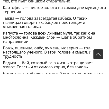
тех, кто пьёт слишком старательно.
Картофель — чистое золото на самом дне мужицкого
терпения.
Тыква — голова завсегдатая кабака. О таких
пьяницах говорят «кабацкое полотенце» и
«тыквенная голова».
Капуста — голова всех лживых мулл, так как она
многослойна. Каждый слой — шаг в обратном
направлении.
Рожь, пшеница, овёс, ячмень, их зерно — голова
настоящего учёного. В этой голове и смысл, и
трудность.
Редька — бай, который всю жизнь отращивает
живот. Толстый от самого корня, без головы.
Чеснок — такой плод, который вырастает в желудке
еврея.
Рябина — глазное яблоко спьянившегося родича во
гневе религиозном.
Черёмуха — плод, который используется
впечатлительным татарским писателем для
изображения глаз красавицы.