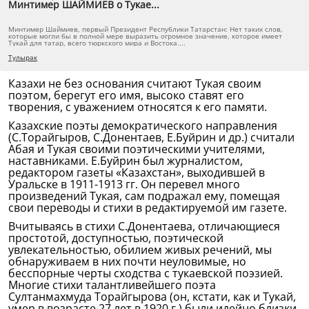
Минтимер ШАЙМИЕВ о Тукае...
Минтимер Шаймиев, первый Президент Республики Татарстан: Нет таких слов,
которые могли бы в полной мере выразить огромное значение, которое имеет
Тукай для татар, всего тюркского мира и Востока....
Тулырак
Казахи не без основания считают Тукая своим
поэтом, берегут его имя, высоко ставят его
творения, с уважением относятся к его памяти.
Казахские поэты демократического направления
(С.Торайгыров, С.Донентаев, Е.Буйрин и др.) считали
Абая и Тукая своими поэтическими учителями,
наставниками. Е.Буйрин был журналистом,
редактором газеты «Казахстан», выходившей в
Уральске в 1911-1913 гг. Он перевел много
произведений Тукая, сам подражал ему, помещая
свои переводы и стихи в редактируемой им газете.
Вчитываясь в стихи С.Донентаева, отличающиеся
простотой, доступностью, поэтической
увлекательностью, обилием живых речений, мы
обнаруживаем в них почти неуловимые, но
бесспорные черты сходства с тукаевской поэзией.
Многие стихи талантливейшего поэта
Султанмахмуда Торайгырова (он, кстати, как и Тукай,
умер в возрасте 27 лет в 1920 г.) были идейно близки