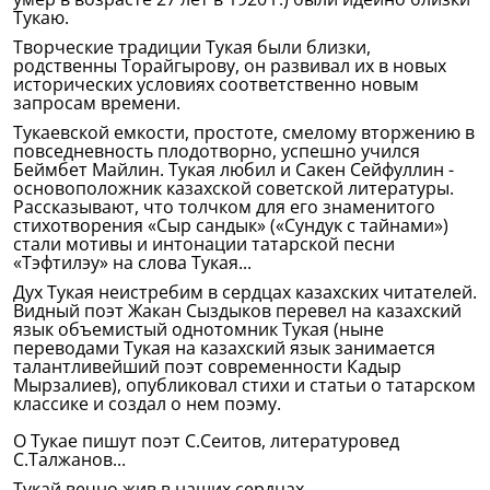
Тукаю.
Творческие традиции Тукая были близки,
родственны Торайгырову, он развивал их в новых
исторических условиях соответственно новым
запросам времени.
Тукаевской емкости, простоте, смелому вторжению в
повседневность плодотворно, успешно учился
Беймбет Майлин. Тукая любил и Сакен Сейфуллин -
основоположник казахской советской литературы.
Рассказывают, что толчком для его знаменитого
стихотворения «Сыр сандык» («Сундук с тайнами»)
стали мотивы и интонации татарской песни
«Тэфтилэу» на слова Тукая...
Дух Тукая неистребим в сердцах казахских читателей.
Видный поэт Жакан Сыздыков перевел на казахский
язык объемистый однотомник Тукая (ныне
переводами Тукая на казахский язык занимается
талантливейший поэт современности Кадыр
Мырзалиев), опубликовал стихи и статьи о татарском
классике и создал о нем поэму.
О Тукае пишут поэт С.Сеитов, литературовед
С.Талжанов...
Тукай вечно жив в наших сердцах.