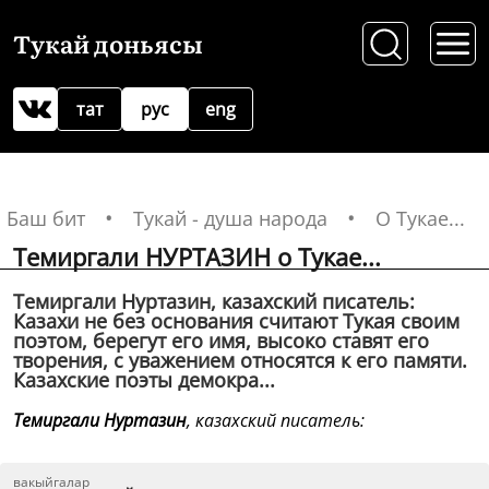
Тукай доньясы
тат
рус
eng
Баш бит
Тукай - душа народа
О Тукае...
Темиргали НУРТАЗИН о Тукае...
Темиргали Нуртазин, казахский писатель:
Казахи не без основания считают Тукая своим
поэтом, берегут его имя, высоко ставят его
творения, с уважением относятся к его памяти.
Казахские поэты демокра...
Темиргали Нуртазин
, казахский писатель:
вакыйгалар