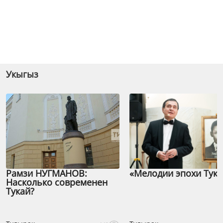
Укыгыз
Рамзи НУГМАНОВ:
«Мелодии эпохи Тука
Насколько современен
Тукай?