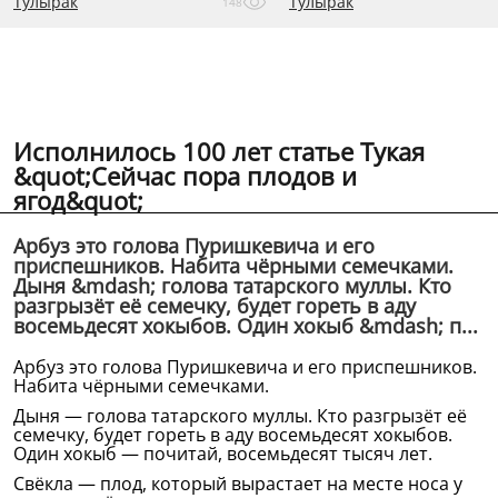
Тулырак
Тулырак
148
Исполнилось 100 лет статье Тукая
&quot;Сейчас пора плодов и
ягод&quot;
Арбуз это голова Пуришкевича и его
приспешников. Набита чёрными семечками.
Дыня &mdash; голова татарского муллы. Кто
разгрызёт её семечку, будет гореть в аду
восемьдесят хокыбов. Один хокыб &mdash; п...
Арбуз это голова Пуришкевича и его приспешников.
Набита чёрными семечками.
Дыня — голова татарского муллы. Кто разгрызёт её
семечку, будет гореть в аду восемьдесят хокыбов.
Один хокыб — почитай, восемьдесят тысяч лет.
Свёкла — плод, который вырастает на месте носа у