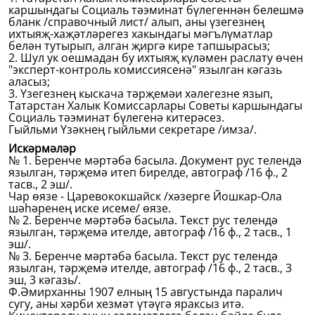
каршындагы Социаль тәэминат бүлегеннән белешмә
бланк /справочный лист/ алып, аны үзегезнең
ихтыяҗ-хаҗәтләрегез хакындагы мәгълүматлар
белән тутырып, алган җиргә кире тапшырасыз;
2. Шул ук оешмадан бу ихтыяҗ күләмен раслату өчен
"эксперт-контроль комиссиясенә" язылган кәгазь
аласыз;
3. Үзегезнең кыскача тәрҗемәи хәлегезне язып,
Татарстан Халык Комиссарлары Советы каршындагы
Социаль тәэминат бүлегенә китерәсез.
Гыйльми Үзәкнең гыйльми секретаре /имза/.
Искәрмәләр
№ 1. Беренче мәртәбә басыла. Документ рус телендә
язылган, тәрҗемә итеп бирелде, автограф /16 ф., 2
тасв., 2 эш/.
Чар өязе - Царевококшайск /хәзерге Йошкар-Ола
шәһәренең иске исеме/ өязе.
№ 2. Беренче мәртәбә басыла. Текст рус телендә
язылган, тәрҗемә ителде, автограф /16 ф., 2 тасв., 1
эш/.
№ 3. Беренче мәртәбә басыла. Текст рус телендә
язылган, тәрҗемә ителде, автограф /16 ф., 2 тасв., 3
эш, 3 кәгазь/.
Ф.Әмирханны 1907 елның 15 августында паралич
сугу, аны хәрби хезмәт үтәүгә яраксыз итә.