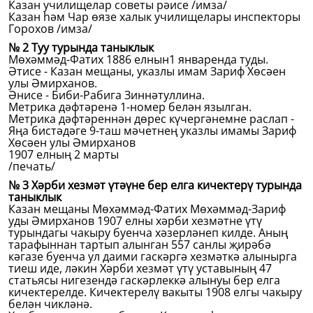
Казан училищелар советы рәисе /имза/
Казан һәм Чар өязе халык училищелары инспекторы
Горохов /имза/
№ 2 Туу турында таныклык
Мөхәммәд-Фатих 1886 елнын1 январенда туды.
Әтисе - Казан мещаны, указлы имам Зариф Хөсәен
улы Әмирханов.
Әнисе - Биби-Рабига Зиннәтуллина.
Метрика дәфтәренә 1-номер белән язылган.
Метрика дәфтәреннән дөрес күчергәнемне раслап -
Яңа бистәдәге 9-таш мәчетнең указлы имамы Зариф
Хөсәен улы Әмирханов
1907 елның 2 марты
/печать/
№ 3 Хәрби хезмәт үтәүне бер елга кичектерү турында
таныклык
Казан мещаны Мөхәммәд-Фатих Мөхәммәд-Зариф
уды Әмирханов 1907 елны хәрби хезмәтне үтү
турындагы чакыру буенча хәзерләнеп килде. Аның
тарафыннан тартып алынган 557 санлы җирәбә
кәгазе буенча ул даими гаскәргә хезмәткә алынырга
тиеш иде, ләкин Хәрби хезмәт үтү уставының 47
статьясы нигезендә гаскәрлеккә алынуы бер елга
кичектерелде. Кичектерелү вакыты 1908 елгы чакыру
белән чикләнә.