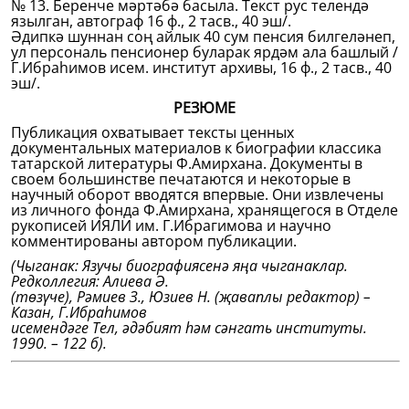
№ 13. Беренче мәртәбә басыла. Текст рус телендә
язылган, автограф 16 ф., 2 тасв., 40 эш/.
Әдипкә шуннан соң айлык 40 сум пенсия билгеләнеп,
ул персональ пенсионер буларак ярдәм ала башлый /
Г.Ибраһимов исем. институт архивы, 16 ф., 2 тасв., 40
эш/.
РЕЗЮМЕ
Публикация охватывает тексты ценных
документальных материалов к биографии классика
татарской литературы Ф.Амирхана. Документы в
своем большинстве печатаются и некоторые в
научный оборот вводятся впервые. Они извлечены
из личного фонда Ф.Амирхана, хранящегося в Отделе
рукописей ИЯЛИ им. Г.Ибрагимова и научно
комментированы автором публикации.
(Чыганак: Язучы биографиясенә яңа чыганаклар.
Редколлегия: Алиева Ә.
(төзүче), Рәмиев З., Юзиев Н. (җаваплы редактор) –
Казан, Г.Ибраһимов
исемендәге Тел, әдәбият һәм сәнгать институты.
1990. – 122 б).