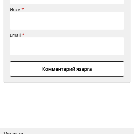
Исэм
*
Email
*
Комментарий язарга