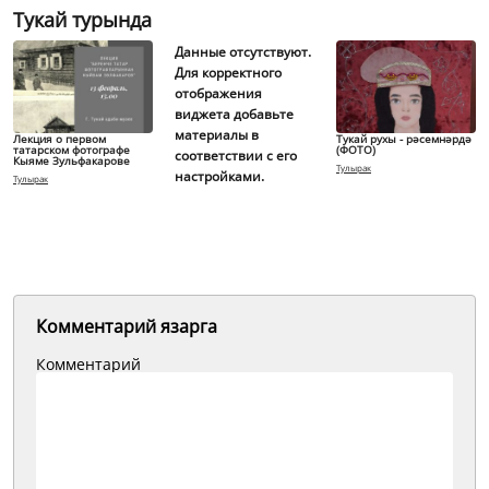
Тукай турында
Данные отсутствуют.
Для корректного
отображения
виджета добавьте
материалы в
Лекция о первом
Тукай рухы - рәсемнәрдә
татарском фотографе
(ФОТО)
соответствии с его
Кыяме Зульфакарове
Тулырак
настройками.
Тулырак
Комментарий язарга
Комментарий