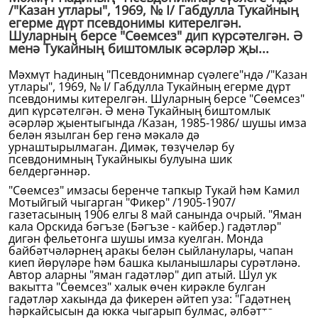
/"Казан утлары", 1969, № I/ Габдулла Тукайның
егерме дүрт псевдонимы китерелгән.
Шуларның берсе "Сөемсез" дип күрсәтелгән. Ә
менә Тукайның биштомлык әсәрләр җы...
Мәхмүт Һадиның "Псевдонимнар сүәлеге"ндә /"Казан
утлары", 1969, № I/ Габдулла Тукайның егерме дүрт
псевдонимы китерелгән. Шуларның берсе "Сөемсез"
дип күрсәтелгән. Ә менә Тукайның биштомлык
әсәрләр җыентыгында /Казан, 1985-1986/ шушы имза
белән язылган бер генә мәкалә дә
урнаштырылмаган. Димәк, төзүчеләр бу
псевдонимның Тукайныкы булуына шик
белдергәннәр.
"Сөемсез" имзасы беренче тапкыр Тукай һәм Камил
Мотыйгый чыгарган "Фикер" /1905-1907/
газетасының 1906 елгы 8 май санында очрый. "Яман
кала Орскида бәгъзе (Бәгъзе - кайбер.) гадәтләр"
дигән фельетонга шушы имза куелган. Монда
байбәтчәләрнең аракы белән сыйланулары, чапан
киеп йөрүләре һәм башка кыланышлары сурәтләнә.
Автор аларны "яман гадәтләр" дип атый. Шул ук
вакытта "Сөемсез" халык өчен кирәкле булган
гадәтләр хакында да фикерен әйтеп уза: "Гадәтнең
һәркайсысын да юкка чыгарып булмас, әлбәттә.