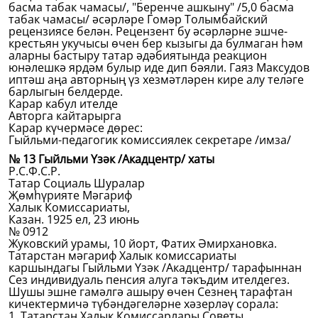
басма табак чамасы/, "Беренче ашкыну" /5,0 басма
табак чамасы/ әсәрләре Гомәр Толымбайский
рецензиясе белән. Рецензент бу әсәрләрне эшче-
крестьян укучысы өчен бер кызыгы да булмаган һәм
аларны бастыру татар әдәбиятында реакцион
юнәлешкә ярдәм булыр иде дип бәяли. Гаяз Максудов
иптәш аңа авторның үз хезмәтләрен кире алу теләге
барлыгын белдерде.
Карар кабул ителде
Авторга кайтарырга
Карар күчермәсе дөрес:
Гыйльми-педагогик комиссиялек секретаре /имза/
№ 13 Гыйльми Үзәк /Акадцентр/ хаты
Р.С.Ф.С.Р.
Татар Социаль Шуралар
Җөмһүрияте Мәгариф
Халык Комиссариаты,
Казан. 1925 ел, 23 июнь
№ 0912
Жуковский урамы, 10 йорт, Фатих Әмирхановка.
Татарстан мәгариф Халык комиссариаты
каршындагы Гыйльми Үзәк /Акадцентр/ тарафыннан
Сез индивидуаль пенсия алуга тәкъдим ителдегез.
Шушы эшне гамәлгә ашыру өчен Сезнең тарафтан
кичектермичә түбәндәгеләрне хәзерләү сорала:
1. Татарстан Халык Комиссарлары Советы