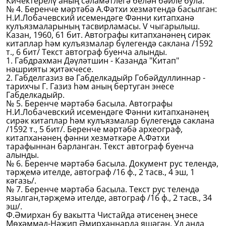
Кичектерелү аның сәламәтлегә белән бәйле була.
№ 4. Беренче мәртәбә А.Фәтхи хезмәтендә басылган:
Н.И.Лобачевский исемендәге Фәнни китапханә
кулъязмаларының тасвирламасы. V чыгарылыш.
Казан, 1960, 61 бит. Автографы китапханәнең сирәк
китаплар һәм кулъязмалар бүлегендә саклана /1592
т., 6 бит/ Текст автограф буенча алынды.
1. Габдрахман Дәүләтшин - Казанда "Китап"
нәшрияты җитәкчесе.
2. Габделгазиз вә Габделкадыйр Гобәйдуллиннар -
тарихчы Г. Газиз һәм аның бертуган энесе
Габделкадыйр.
№ 5. Беренче мәртәбә басыла. Автографы
Н.И.Лобачевский исемендәге Фәнни китапханәнең
сирәк китаплар һәм кулъязмалар бүлегеңдә саклана
/1592 т., 5 бит/. Беренче мәртәбә археограф,
китапханәнең фәнни хезмәткәре А.Фәтхи
тарафыннан барланган. Текст автограф буенча
алынды.
№ 6. Беренче мәртәбә басыла. Документ рус телендә,
тәрҗемә ителде, автограф /16 ф., 2 тасв., 4 эш, 1
кәгазь/.
№ 7. Беренче мәртәбә басыла. Текст рус телендә
язылган,тәрҗемә ителде, автограф /16 ф., 2 тасв., 34
эш/.
Ф.Әмирхан бу вакытта Чистайда әтисенең энесе
Мөхәммәд-Нәҗип Әмирханнарда яшәгән. Ул анда