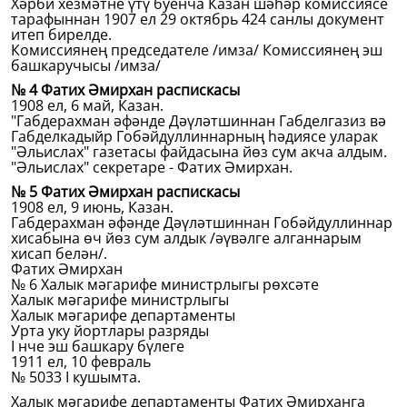
Хәрби хезмәтне үтү буенча Казан шәһәр комиссиясе
тарафыннан 1907 ел 29 октябрь 424 санлы документ
итеп бирелде.
Комиссиянең председателе /имза/ Комиссиянең эш
башкаручысы /имза/
№ 4 Фатих Әмирхан распискасы
1908 ел, 6 май, Казан.
"Габдерахман әфәнде Дәүләтшиннан Габделгазиз вә
Габделкадыйр Гобәйдуллиннарның һәдиясе уларак
"Әльислах" газетасы файдасына йөз сум акча алдым.
"Әльислах" секретаре - Фатих Әмирхан.
№ 5 Фатих Әмирхан распискасы
1908 ел, 9 июнь, Казан.
Габдерахман әфәнде Дәүләтшиннан Гобәйдуллиннар
хисабына өч йөз сум алдык /әүвәлге алганнарым
хисап белән/.
Фатих Әмирхан
№ 6 Халык мәгарифе министрлыгы рөхсәте
Халык мәгарифе министрлыгы
Халык мәгарифе департаменты
Урта уку йортлары разряды
I нче эш башкару бүлеге
1911 ел, 10 февраль
№ 5033 I кушымта.
Халык мәгарифе департаменты Фатих Әмирханга