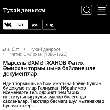
Тукай дөньясы
тат
рус
eng
Баш бит
Тукай даирәсе
Фатих Әмирхан (1886-1926)
Марсель ӘХМӘТҖАНОВ Фатих
Әмирхан тормышына бәйләнешле
документлар
Әдип тормышына һәм ижатына бәйле булган
бу документлар Галимҗан Ибраһимов
исемендәге Тел, әдәбият һем тарих
институтының кулъязмалар бүлегендә
сакланалар. Текстлар басмага шул чыганаклар
буенча хәзер...