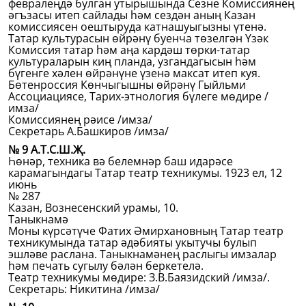
февралеңдә булган утырышында Сезне Комиссиянең
әгъзасы итеп сайлады һәм сездән аның Казан
комиссиясен оештыруда катнашуыгызны үтенә.
Татар культурасын өйрәнү буенча төзелгән Үзәк
Комиссия татар һәм аңа кардәш төрки-татар
культураларын киң планда, узгандагысын һәм
бүгенге хәлен өйрәнүне үзенә максат итеп куя.
Бөтенроссия Көнчыгышны өйрәнү Гыйльми
Ассоциациясе, Тарих-этнология бүлеге мөдире /
имза/
Комиссиянең рәисе /имза/
Секретарь А.Башкиров /имза/
№ 9 А.Т.С.Ш.Җ.
Һөнәр, техника вә белемнәр баш идарәсе
карамагындагы Татар театр техникумы. 1923 ел, 12
июнь
№ 287
Казан, Вознесенский урамы, 10.
Таныкнамә
Моны күрсәтүче Фатих Әмирхановның Татар театр
техникумында татар әдәбияты укытучы булып
эшләве раслана. Таныкнамәнең раслыгы имзалар
һәм печать сугылу бәлән беркетелә.
Театр техникумы мөдире: З.В.Баязидский /имза/.
Секретарь: Никитина /имза/