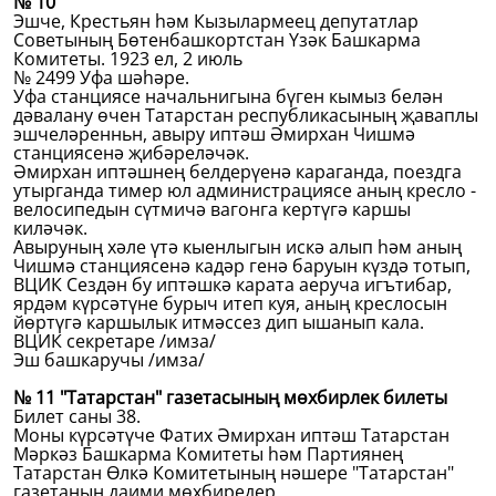
№ 10
Эшче, Крестьян һәм Кызылармеец депутатлар
Советының Бөтенбашкортстан Үзәк Башкарма
Комитеты. 1923 ел, 2 июль
№ 2499 Уфа шәһәре.
Уфа станциясе начальнигына бүген кымыз белән
дәвалану өчен Татарстан республикасының җаваплы
эшчеләренньн, авыру иптәш Әмирхан Чишмә
станциясенә җибәреләчәк.
Әмирхан иптәшнең белдерүенә караганда, поездга
утырганда тимер юл администрациясе аның кресло -
велосипедын сүтмичә вагонга кертүгә каршы
киләчәк.
Авыруның хәле үтә кыенлыгын искә алып һәм аның
Чишмә станциясенә кадәр генә баруын күздә тотып,
ВЦИК Сездән бу иптәшкә карата аеруча игътибар,
ярдәм күрсәтүне бурыч итеп куя, аның креслосын
йөртүгә каршылык итмәссез дип ышанып кала.
ВЦИК секретаре /имза/
Эш башкаручы /имза/
№ 11 "Татарстан" газетасының мөхбирлек билеты
Билет саны 38.
Моны күрсәтүче Фатих Әмирхан иптәш Татарстан
Мәркәз Башкарма Комитеты һәм Партиянең
Татарстан Өлкә Комитетының нәшере "Татарстан"
газетаның даими мөхбиредер.