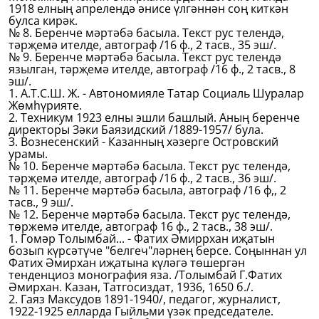
1918 елның апрелендә әнисе үлгәннән соң киткән
булса кирәк.
№ 8. Беренче мәртәбә басыла. Текст рус телендә,
тәрҗемә ителде, автограф /16 ф., 2 тасв., 35 эш/.
№ 9. Беренче мәртәбә басыла. Текст рус телендә
язылган, тәрҗемә ителде, автограф /16 ф., 2 тасв., 8
эш/.
1. А.Т.С.Ш. Ж. - Автономияле Татар Социаль Шуралар
Жөмһүрияте.
2. Техникум 1923 елны эшли башлый. Аның беренче
директоры Зәки Баязидский /1889-1957/ була.
3. Вознесенский - Казанның хәзерге Островский
урамы.
№ 10. Беренче мәртәбә басыла. Текст рус телендә,
тәрҗемә ителде, автограф /16 ф., 2 тасв., 36 эш/.
№ 11. Беренче мәртәбә басыла, автограф /16 ф,, 2
тасв., 9 эш/.
№ 12. Беренче мәртәбә басыла. Текст рус телендә,
төржемә ителде, автограф 16 ф., 2 тасв., 38 эш/.
1. Гомәр Толымбай... - Фатих Әмиррхан иҗатын
бозып күрсәтүче "белгеч"ләрнең берсе. Соңыннан ул
Фатих Әмирхан иҗатына күләгә төшергән
тенденциоз монография яза. /Толымбай Г.Фатих
Әмирхан. Казан, Татгосиздат, 1936, 1650 б./.
2. Гаяз Максудов 1891-1940/, педагог, журналист,
1922-1925 елларда Гыйльми үзәк председателе.