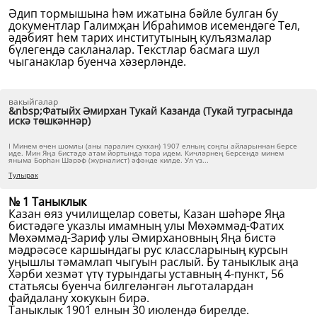
Әдип тормышына һәм ижатына бәйле булган бу
документлар Галимҗан Ибраһимов исемендәге Тел,
әдәбият һем тарих институтының кулъязмалар
бүлегендә сакланалар. Текстлар басмага шул
чыганаклар буенча хәзерләнде.
вакыйгалар
&nbsp;Фатыйх Әмирхан Тукай Казанда (Тукай туграсында
искә төшкәннәр)
I Минем өчен шомлы (аны паралич суккан) 1907 елның соңгы айларыннан берсе
иде. Мин Яңа бистәдә атам йортында тора идем. Кичләрнең берсендә минем
яныма Борһан Шәрәф (журналист) әфәнде килде. Ул үз...
Тулырак
№ 1 Таныклык
Казан өяз училищелар советы, Казан шәһәре Яңа
бистәдәге указлы имамның улы Мөхәммәд-Фатих
Мөхәммәд-Зариф улы Әмирхановның Яңа бистә
мәдрәсәсе каршындагы рус классларының курсын
уңышлы тәмамлап чыгуын раслый. Бу таныклык аңа
Хәрби хезмәт үтү турындагы уставның 4-пункт, 56
статьясы буенча билгеләнгән льготалардан
файдалану хокукын бирә.
Таныклык 1901 елнын 30 июлендә бирелде.