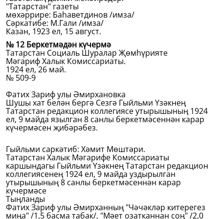
"Татарстан" газеты
мөхәррире: Баһаветдинов /имза/
Сәркатибе: М.Гали /имза/
Казан, 1923 ел, 15 август.
№ 12 Беркетмәдән күчермә
Татарстан Социаль Шуралар Җөмһүрияте
Мәгариф Халык Комиссариаты.
1924 ел, 26 май.
№ 509-9
Фатих Зариф улы Әмирхановка
Шушы хат белән бергә Сезгә Гыйльми Үзәкнең
Татарстан редакцион коллегиясе утырышының 1924
ел, 9 майда язылган 8 санлы беркетмәсеннән карар
күчермәсен җибәрәбез.
Гыйльми саркәтиб: Хәмит Мөштәри.
Татарстан Халык Мәгарифе Комиссариаты
каршындагы Гыйльми Үзәкнең Татарстан редакцион
коллегиясенең 1924 ел, 9 майда уздырылган
утырышының 8 санлы беркетмәсеннән карар
күчермәсе
Тыңланды
Фатих Зариф улы Әмирханның "Чәчәкләр китерегез
миңа" /1,5 басма табак/, "Мәет озатканнан соң" /2,0