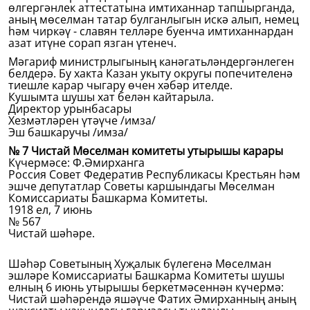
өлгергәнлек аттестатына имтиханнар тапшырганда,
аның мөселман татар булганлыгын искә алып, немец
һәм чиркәү - славян телләре буенча имтиханнардан
азат итүне сорап язган үтенеч.
Мәгариф министрлыгының канәгатьләндергәнлеген
белдерә. Бу хакта Казан укыту округы попечителенә
тиешле карар чыгару өчен хәбәр ителде.
Кушымта шушы хат белән кайтарыла.
Директор урынбасары
Хезмәтләрен үтәүче /имза/
Эш башкаручы /имза/
№ 7 Чистай Мөселман комитеты утырышы карары
Күчермәсе: Ф.Әмирханга
Россия Совет Федератив Республикасы Крестьян һәм
эшче депутатлар Советы каршындагы Мөселман
Комиссариаты Башкарма Комитеты.
1918 ел, 7 июнь
№ 567
Чистай шәһәре.
Шәһәр Советының Хуҗалык бүлегенә Мөселман
эшләре Комиссариаты Башкарма Комитеты шушы
елның 6 июнь утырышы беркетмәсеннән күчермә:
Чистай шәһәрендә яшәүче Фатих Әмирханның аның