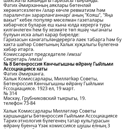
шәхсиаты хакындагы гаризасы тыңланды.
Фатих Әмирханның аяклары бөтенләй
хөрәкәтсезлеген /алар көчле ревматизм һәм
параличтан зарарланганнар/ аның "Кояш", "Яңа
вакыт" кебек популяр мөселман газеталары
хәбәрчесе буларак еш кына юлда керергә туры
килгәнлеген һем бу хезмәте төп яшәү чыганагы
булуын искә алып карар бирелде:
Гаризасын канәгатьләндерергә лаек табарга һәм бу
хакта шәһәр Советының Халык хуҗалыгы бүлегенә
хәбәр итәргә.
Комиссариат председателе /имза/
Секретарь /имза/
№ 8 Бөтенроссия Көнчыгышны өйрәнү Гыйльми
Ассоциациясе хаты
Фатих Әмирханга.
Халык Комиссарлары, Милләтkәр Советы,
Бөтенроссия Көнчыгышны өйрәнү Гыйльми
Fссоциациясе. 1923 ел, 19 март.
№ 314
Мәскәү, Грубниковский тыкрыгы, 19.
телефон 73-84
Халык Комиссарлары Милләтләр Советы
каршындагы Бөтөнроссия Гыйльми Ассоциациясе
Тарих-этнология бүлегенең татар культурасын
өйрәнү буенча Үзәк комиссиясе шушы елның 3