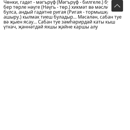
Чөнки, гадәт - мәгърүф (Мәгърүф - билгеле.) булса вә
бер төрле нәүге (Нәүгь - төр.) хикмәт вә мәслихәте
булса, андый гадәтне ригая (Ригая - тормышка
ашыру.) кылмак тиеш буладыр... Мәсәлән, сабан туе
вә җыен ясау... Сабан туе зәмһәрирдәй каты кыш
үткәч, җәннәтдәй яхшы җәйне каршы алу
бәйрәмедер".
Шушы фельетоннан соң "Фикер" газетасының IV май
панында "Сөемсез" псевдонимы белән тагын бер
мәкалә басылып чыга: "Дияфәт (Дияфәт - сыйлану.) -
мәҗлес - эш". Монда татарларның күп вакытларын
аш мәҗлесләрендә юк-бар сөйләшеп әрәм итүләре
тәнкыйтьләнелә.
Моннан соң "Сөемсез" имзасы озак кына күренми
тора. 1906 елның июнь аеннан Тукайның актив
катнашы һәм фактик редакторлыгында сатирик
"Уклар" журналы чыга башлый. Алты сан чыкканнан
соң, шушы ук елның ноябрь аеннан ул чыгудан
туктый. "Уклар" журналы тукталганнан соң "Сөемсез"
псевдонимы "Фикер" газетасының 1906 елның 26
ноябрь санында тагын очрый. Ул "Ташлану
мәкаләсенә имза буларак куелган.
Монда хатын-кыз азатлыгы, дини, урта гасырдан
калган гадәтләрдән арыну мәсьәләләре күтәрелә,
"Вакыт", "Тәрҗеман", "Өлфәт" кебек газеталарның бу
хакта язмаулары тәнкыйть ителә. Чапан һәм әхлак