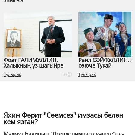
Укыгыз
Фоат ГАЛИМУЛЛИН.
Раил СӘЙФУЛЛИН. 
Халыкның үз шагыйре
сөюче Тукай
Тулырак
Тулырак
119
Яхин Фәрит "Сөемсез" имзасы белән
кем язган?
Мәхмүт Һадиның "Псевдонимнар сүәлеге"ндә