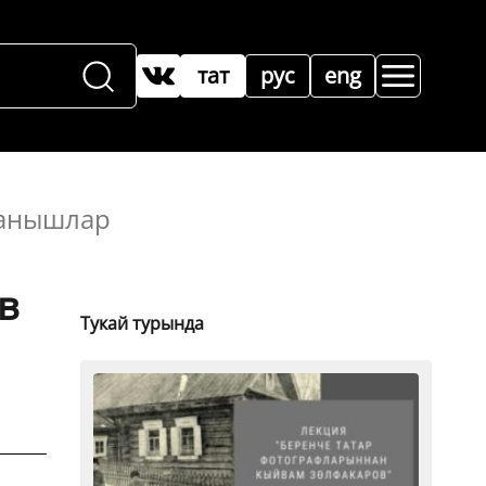
тат
рус
eng
ланышлар
в
Тукай турында