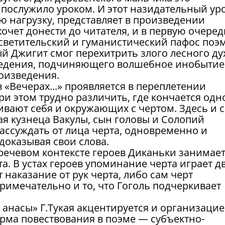
послужило уроком. И этот назидательный уро
нагрузку, представляет в произведении
очет донести до читателя, и в первую очеред
росветительский и гуманистический пафос поэ
й Джигит смог перехитрить злого лесного ду
ведения, подчиняющего волшебное инобытие
оизведения.
 «Вечерах...» проявляется в переплетении
ри этом трудно различить, где кончается одн
ивают себя и окружающих с чертом. Здесь и 
ая кузнеца Вакулы, сын головы и Солопий
рассуждать от лица черта, одновременно и
 доказывая свои слова.
ечевом контексте героев Диканьки занимае
. В устах героев упоминание черта играет д
 наказание от рук черта, либо сам черт
римечательно и то, что Гоголь подчеркивает
 анасы» Г.Тукая акцентируется и организаци
рма повествования в поэме — субъектно-