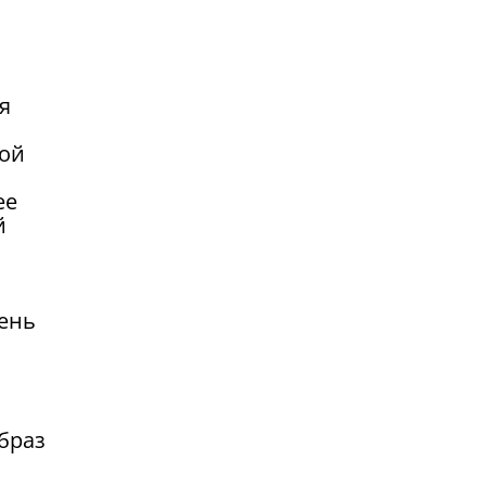
я
лой
ее
й
бень
браз