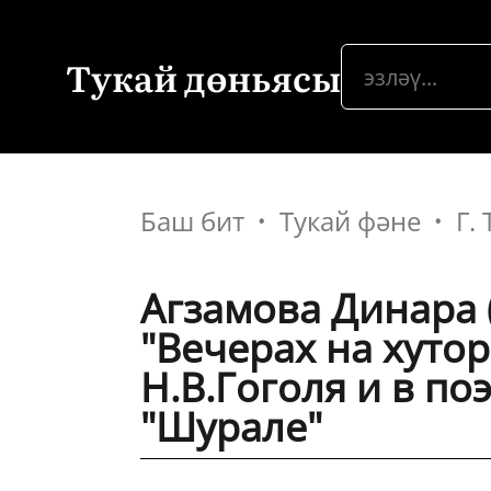
Тукай дөньясы
Баш бит
Тукай фәне
Г.
Агзамова Динара 
"Вечерах на хуто
Н.В.Гоголя и в поэ
"Шурале"