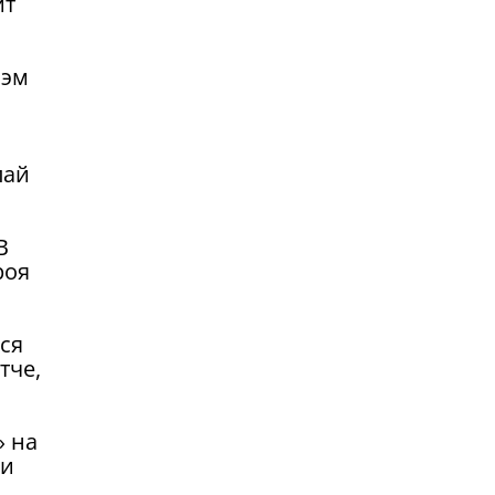
ит
оэм
лай
В
роя
ся
тче,
» на
ли