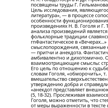
посвящены труды Г. Гильманова, 
Цель исследования, являющегося
литература», — в процессе сопо
особенности функционирования 
произведениях Н. В. Гоголя и Г
анализа произведений является
фольклорные традиции славянск
rnФантастическое в «Вечерах..
смыслопорождения, связанные 
— притчи и анекдота. Фантасти
амбивалентно и дихотомично. О
взаимоотрицающие смыслы: стр
Его цель по отношению к судьбе
словам Гоголя, «обморочить», т.
вмешательство сверхъестествен
утверждению добра и справедлив
«анекдот представляет внешню
(5, 18-32). Прослеживая взаимос
Гоголя, можно отметить, что ст
от меры выраженности в тексте 