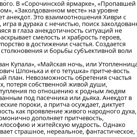
твого. В «Сорочинской ярмарке», «Пропавшей
вом», «Заколдованном месте» на уровне
т анекдот. Это взаимоотношения Хиври с
 игра в дурака с нечистью, поиск заколдован
аяся в глаза анекдотичность ситуаций не
раскрывает смелость и храбрость героев,
порство в достижении счастья. Создается
а столкновения и борьбы субъективной воли
ван Купала», «Майская ночь, или Утопленница
ович Шпонька и его тетушка» притче-вость
ый план. Невозможность обретения счастья
их, потеря собственной живой души,
ступления по отношению к родным людям
ванным под пасечника или дьяка. Анекдот в
еские пороки, а притча осуждает, диктует
ость как проявление живого народного духа,
рмонично дополняет притчевость,
лософию и житейскую мудрость. Однако
ает страшное, нереальное, фантастическое, 