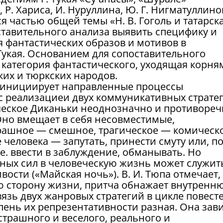
Р. Хариса, И. Нуруллина, Ю. Г. Нигматуллино
 частью общей темы «Н. В. Гоголь и татарск
ставительного анализа выявить специфику и
фантастических образов и мотивов в
. Тукая. Основанием для сопоставительного
 категория фантастического, уходящая корня
их и тюркских народов.
.» инициирует направленные процессы
с реализациеи двух коммуникативных страте
ческое Диканьки неоднозначно и противореч
но вмещает в себя несовместимые,
ашное — смешное, трагическое — комическо
 человека — запутать, принести смуту или, п
 е. ввести в заблуждение, обманывать. Но
ных сил в человеческую жизнь может служит
ости («Майская ночь»). В. И. Тюпа отмечает,
ю сторону жизни, притча обнажает внутренн
вязь двух жанровых стратегий в цикле повест
епень их репрезентативности разная. Она зав
страшного и веселого, реального и