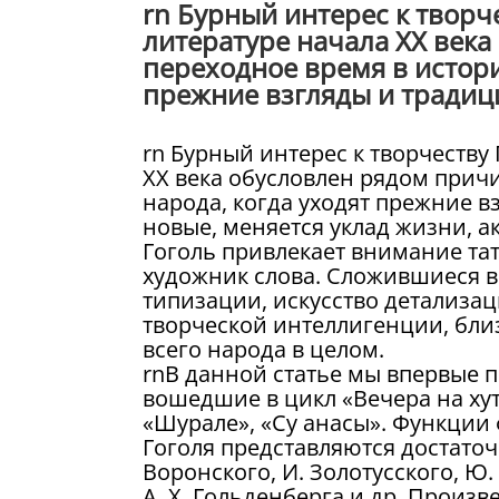
rn Бурный интерес к творче
литературе начала XX века
переходное время в истори
прежние взгляды и традици
rn Бурный интерес к творчеству 
XX века обусловлен рядом причи
народа, когда уходят прежние в
новые, меняется уклад жизни, ак
Гоголь привлекает внимание тат
художник слова. Сложившиеся в
типизации, искусство детализац
творческой интеллигенции, бли
всего народа в целом.
rnВ данной статье мы впервые 
вошедшие в цикл «Вечера на хут
«Шурале», «Су анасы». Функции ф
Гоголя представляются достаточн
Воронского, И. Золотусского, Ю. В
А. X. Гольденберга и др. Произв