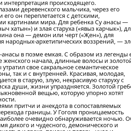
и интерпретация происходящего.
лазами деревенского мальчика, через его
 его он переплетается с детскими,
и картинами мира. Для ребенка Су анасы —
ч хатын») и злая старуха («явыз карчык»), дл
ина она — демон или черт («Җен»), для
ля народных-архетипических воззрений, — з
-анасы в поэме емкая. С образом из легенды 
 женского начала, длинные волосы и золото
ы утратил свое сакральное семантическое
ны, так и с внутренней. Красивая, молодая,
ется в старую, злую, некрасивую старуху с
иска души, жизни упраздняется. Золотой гре
быкновенной вещью, которую упорно хотят
ости.
ями притчи и анекдота в сопоставляемых
перехода границы. У Гоголя проницаемость
аиболее очевидно обнаруживается ночью. О
мя дикого и чудесного, демонического и