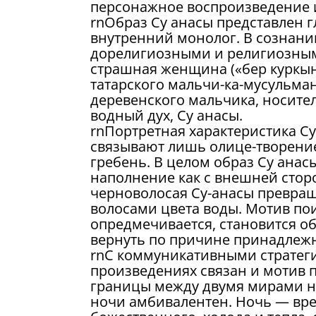
персонажное воспроизведение 
rnОбраз Су анасы представлен г
внутренний монолог. В сознании
дорелигиозными и религиозным
страшная женщина («бер куркыны
татарского мальчи-ка-мусульман
деревенского мальчика, носите
водный дух, Су анасы.
rnПортретная характеристика Су
связывают лишь олице-творение
гребень. В целом образ Су анас
наполнение как с внешней сторо
черноволосая Су-анасы превраща
волосами цвета воды. Мотив по
опредмечивается, становится о
вернуть по причине принадлежн
rnС коммуникативными стратеги
произведениях связан и мотив 
границы между двумя мирами н
ночи амбивалентен. Ночь — вре