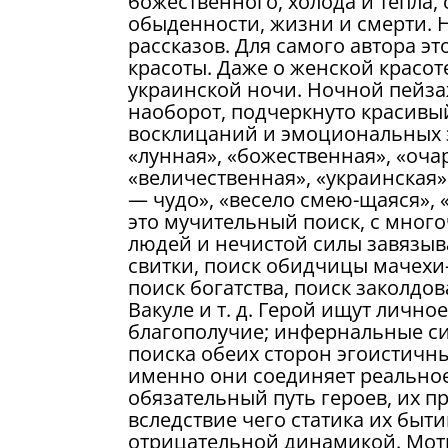
божественного, холода и тепла, с
обыденности, жизни и смерти. 
рассказов. Для самого автора э
красоты. Даже о женской красот
украинской ночи. Ночной пейза
наоборот, подчеркнуто красив
восклицаний и эмоциональных э
«лунная», «божественная», «оча
«величественная», «украинская»,
— чудо», «весело смею-щаяся», «
это мучительный поиск, с мног
людей и нечистой силы завязыв
свитки, поиск обидчицы мачехи-
поиск богатства, поиск заколдо
Вакуле и т. д. Герой ищут личн
благополучие; инфернальные си
поиска обеих сторон эгоистичны
именно они соединяет реальное 
обязательный путь героев, их п
вследствие чего статика их бы
отрицательной динамикой. Мот