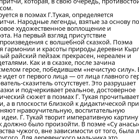
ритчи, которая, в свою очередь, противосто
сом.
уется в поэмах Г.Тукая, определяется
тчи. Народные легенды, взятые за основу п
 новое художественное воплощение и
та. На первый взгляд присутствие
и произведения с волшебной сказкой. Поэма
ия гармонии и красоты природы деревни Кыр
ный райский пейзаж прекрасен, нереален и
талями. Как и в сказке, после зачина
 смелом герое, победившем «нечистую силу». 
 идет от первого лица — от лица главного ге
ватель-сказитель отсутствует. Это разрушает
азки и подчеркивает реальное, достоверное
ческий сюжет в поэмах Г. Тукая прочитывает
, а в плоскости близкой к дидактической при
лняют нравоучительную, воспитательную
идеи. Г. Тукай творит императивную картину
ак должно было произойти. В поэме «Су анасы
ства чужого, вне зависимости от того, была 
ругого. Для деревенского мальчика это