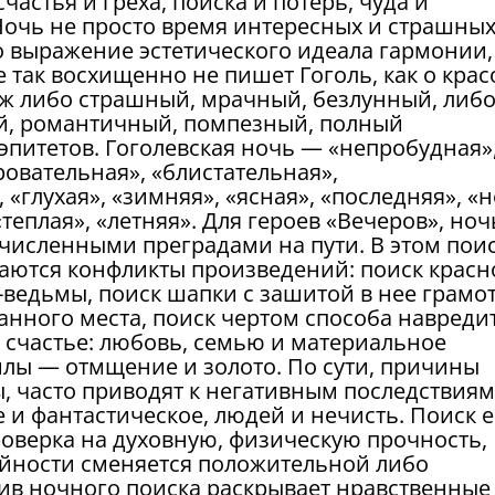
частья и греха, поиска и потерь, чуда и
Ночь не просто время интересных и страшны
то выражение эстетического идеала гармонии,
е так восхищенно не пишет Гоголь, как о крас
ж либо страшный, мрачный, безлунный, либо
ый, романтичный, помпезный, полный
питетов. Гоголевская ночь — «непробудная»
ровательная», «блистательная»,
 «глухая», «зимняя», «ясная», «последняя», «
теплая», «летняя». Для героев «Вечеров», но
очисленными преградами на пути. В этом пои
аются конфликты произведений: поиск красн
ведьмы, поиск шапки с зашитой в нее грамот
ванного места, поиск чертом способа навреди
ое счастье: любовь, семью и материальное
лы — отмщение и золото. По сути, причины
, часто приводят к негативным последствиям
и фантастическое, людей и нечисть. Поиск е
роверка на духовную, физическую прочность,
тийности сменяется положительной либо
ив ночного поиска раскрывает нравственные