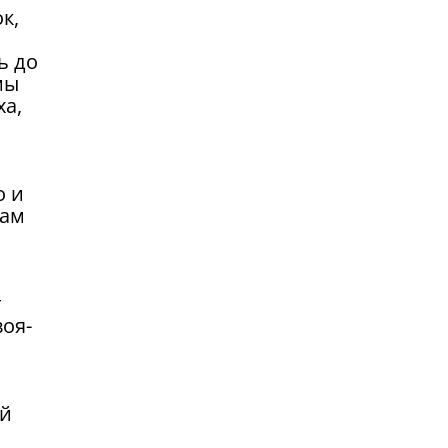
к,
ь до
мы
ха,
о и
сам
т
воя-
ей