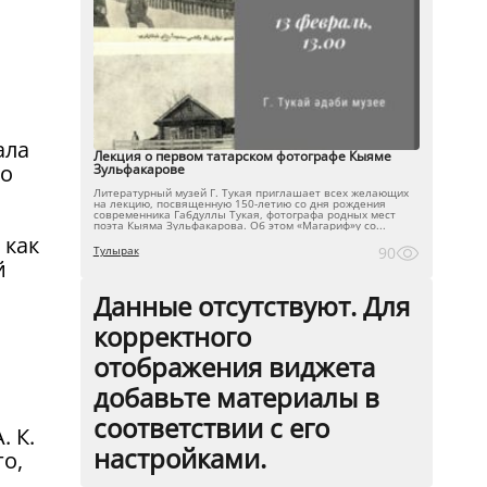
ала
Лекция о первом татарском фотографе Кыяме
го
Зульфакарове
Литературный музей Г. Тукая приглашает всех желающих
на лекцию, посвященную 150-летию со дня рождения
современника Габдуллы Тукая, фотографа родных мест
поэта Кыяма Зульфакарова. Об этом «Магариф»у со...
 как
Тулырак
90
й
Данные отсутствуют. Для
и
корректного
отображения виджета
добавьте материалы в
соответствии с его
. К.
настройками.
го,