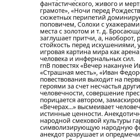
фантастического, живого и мер
грамоте», «Ночи перед Рождест
сюжетных перипетий доминируе
поповичем, Солохи с ухажерами,
места с золотом и т. д. Бросающ
заглушает притчи, а, наоборот, 
стойкость перед искушениями, у
игровая картина мира как арен
человека и инфернальных сил.
rnВ повестях «Вечер накануне И
«Страшная месть», «Иван Федор
повествования выходит на перв
героями за счет несчастья друг
человечности, совершение пре
порицается автором, замаскиро
«Вечерах...» высмеивает человеч
истинные ценности. Анекдотичн
народной смеховой культуры га
символизирующую народную фи
анекдот разрушает и опредмечив