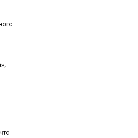
ного
»,
что