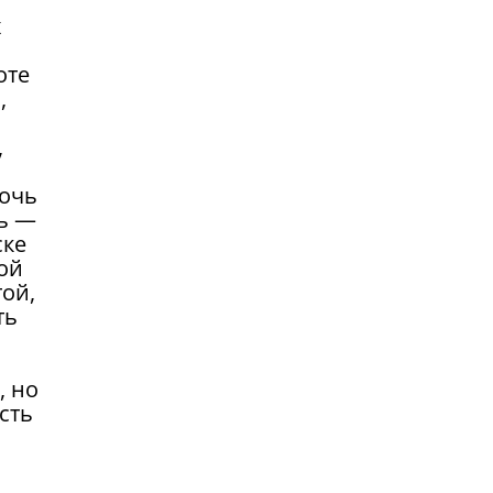
х
оте
,
,
ночь
чь —
ске
ой
ой,
ть
, но
сть