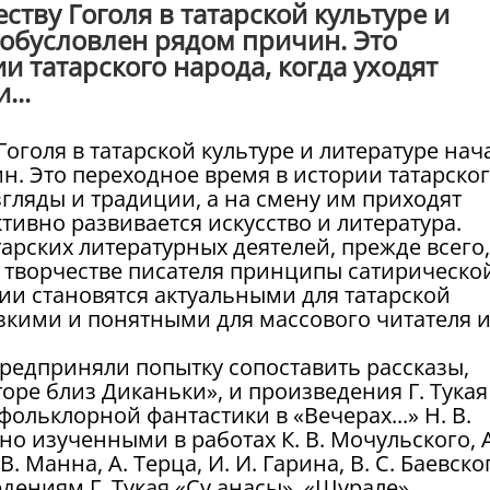
ству Гоголя в татарской культуре и
 обусловлен рядом причин. Это
и татарского народа, когда уходят
...
Гоголя в татарской культуре и литературе нач
н. Это переходное время в истории татарско
згляды и традиции, а на смену им приходят
тивно развивается искусство и литература.
арских литературных деятелей, прежде всего,
 творчестве писателя принципы сатирическо
ии становятся актуальными для татарской
зкими и понятными для массового читателя 
предприняли попытку сопоставить рассказы,
оре близ Диканьки», и произведения Г. Тукая
ольклорной фантастики в «Вечерах...» Н. В.
о изученными в работах К. В. Мочульского, А
. Манна, А. Терца, И. И. Гарина, В. С. Баевско
едениям Г. Тукая «Су анасы», «Шурале»