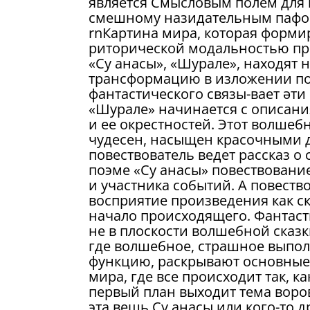
является Смысловым полем для п
смешному назидательным пафо
rnКартина мира, которая формир
риторической модальностью при
«Су анасы», «Шурале», находят
трансформацию в изложении поэ
фантастического связы-вает әт
«Шурале» начинается с описан
и ее окрестностей. Этот волшеб
чудесен, насыщен красочными де
повествователь ведет рассказ о
поэме «Су анасы» повествование
и участника событий. А повество
восприятие произведения как ск
начало происходящего. Фантасти
не в плоскости волшебной сказки
где волшебное, страшное выпо
функцию, раскрывают основные 
мира, где все происходит так, к
первый план выходит тема воров
эта вещь Су анасы или кого-то д