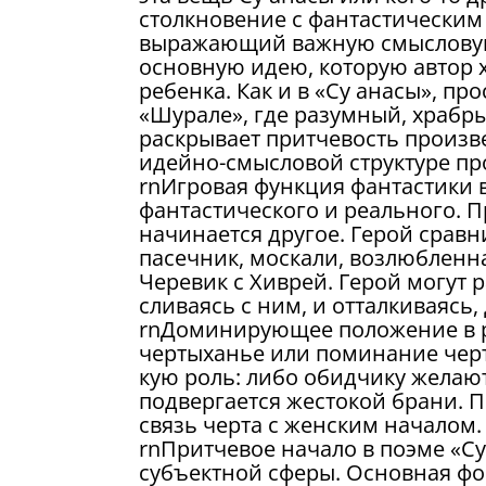
столкновение с фантастическим 
выражающий важную смысловую 
основную идею, которую автор х
ребенка. Как и в «Су анасы», п
«Шурале», где разумный, храбры
раскрывает притчевость произ
идейно-смысловой структуре пр
rnИгровая функция фантастики в
фантастического и реального. П
начинается другое. Герой сравн
пасечник, москали, возлюбленн
Черевик с Хиврей. Герой могут 
сливаясь с ним, и отталкиваясь,
rnДоминирующее положение в р
чертыханье или поминание черта
кую роль: либо обидчику желают
подвергается жестокой брани. П
связь черта с женским началом.
rnПритчевое начало в поэме «Су
субъектной сферы. Основная фо