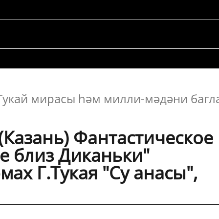
 Тукай мирасы һәм милли-мәдәни баг
(Казань) Фантастическое 
ре близ Диканьки"
мах Г.Тукая "Су анасы",