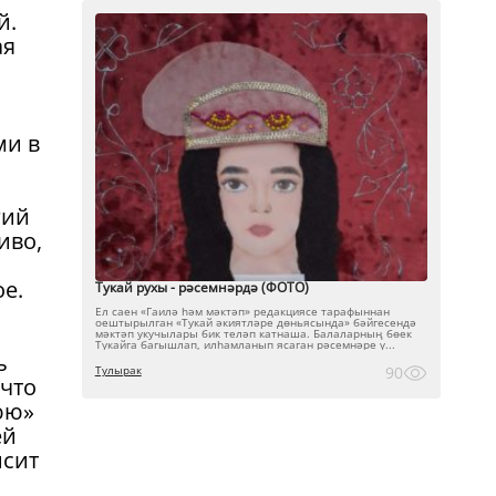
й.
ая
ми в
гий
иво,
е.
Тукай рухы - рәсемнәрдә (ФОТО)
о
Ел саен «Гаилә һәм мәктәп» редакциясе тарафыннан
оештырылган «Тукай әкиятләре дөньясында» бәйгесендә
мәктәп укучылары бик теләп катнаша. Балаларның бөек
Тукайга багышлап, илһамланып ясаган рәсемнәре ү...
ь
Тулырак
90
 что
юю»
ей
исит