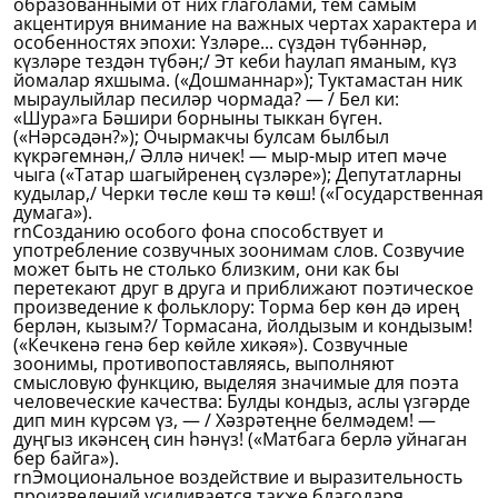
образованными от них глаголами, тем самым
акцентируя внимание на важных чертах характера и
особенностях эпохи: Үзләре... сүздән түбәннәр,
күзләре тездән түбән;/ Эт кеби һаулап яманым, күз
йомалар яхшыма. («Дошманнар»); Туктамастан ник
мыраулыйлар песиләр чормада? — / Бел ки:
«Шура»га Бәшири борныны тыккан бүген.
(«Нәрсәдән?»); Очырмакчы булсам былбыл
күкрәгемнән,/ Әллә ничек! — мыр-мыр итеп мәче
чыга («Татар шагыйренең сүзләре»); Депутатларны
кудылар,/ Черки төсле көш тә көш! («Государственная
думага»).
rnСозданию особого фона способствует и
употребление созвучных зоонимам слов. Созвучие
может быть не столько близким, они как бы
перетекают друг в друга и приближают поэтическое
произведение к фольклору: Торма бер көн дә ирең
берлән, кызым?/ Тормасана, йолдызым и кондызым!
(«Кечкенә генә бер көйле хикәя»). Созвучные
зоонимы, противопоставляясь, выполняют
смысловую функцию, выделяя значимые для поэта
человеческие качества: Булды кондыз, аслы үзгәрде
дип мин күрсәм үз, — / Хәзрәтеңне белмәдем! —
дуңгыз икәнсең син һәнүз! («Матбага берлә уйнаган
бер байга»).
rnЭмоциональное воздействие и выразительность
произведений усиливается также благодаря