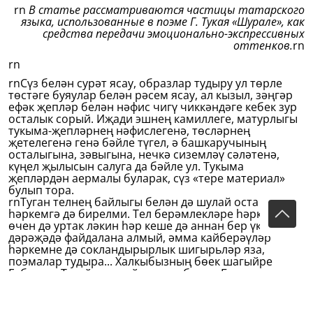
rn
В статье рассматриваются частицы татарского
языка, использованные в поэме Г. Тукая «Шурале», как
средства передачи эмоционально-экспрессивных
оттенков.
rn
rn
rnСүз белән сурәт ясау, образлар тудыру ул төрле
төстәге буяулар белән рәсем ясау, ал кызыл, зәңгәр
ефәк җепләр белән нәфис чигү чиккәндәге кебек зур
осталык сорый. Иҗади эшнең камиллеге, матурлыгы
тукыма-җепләрнең нәфислегенә, төсләрнең
җетелегенә генә бәйле түгел, ә башкаручының
осталыгына, зәвыгына, нечкә сиземләү сәләтенә,
күңел җылысын салуга да бәйле ул. Тукыма
җепләрдән аермалы буларак, сүз «тере материал»
булып тора.
rnТуган телнең байлыгы белән дә шулай оста эш итү
һәркемгә дә бирелми. Тел берәмлекләре һәркем
өчен дә уртак ләкин һәр кеше дә аннан бер үк
дәрәҗәдә файдалана алмый, әмма кайберәүләр
һәркемне дә сокландырырлык шигырьләр яза,
поэмалар тудыра... Халкыбызның бөек шагыйре
Габдулла Тукай шундыйларның берсе. Бу турыда
Галимҗан Ибраһимов: «Кеше үзе тырышып,
көчләнеп назыйм булырга мөмкин, әмма чын
мәгънәсе белән шагыйрь булу өчен анаңнан