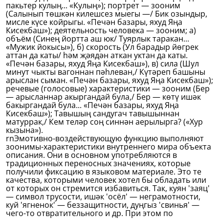
пакьтер кулың... «Кулың»); портрет — зооним
(Салынып төшкән килешсез мыегы —/ Бик озындыр,
мисле күсе койрыгы. «Печән базары, яхуд Яңа
Кисекбаш»); деятельность человека — зооним; а)
объём (Синең йортта аш юк/ Туярлык таракан...
«Мужик йокысы»), б) скорость (Ул барадыр йөгрек
аттан да каты/ һәм җәядән аткан уктан да каты.
«Печән базары, яхуд Яңа Кисекбаш»), в) сила (Шул
минут чыкты вагоннан пәһлеван,/ Күтәреп башыны
арыслан сыман. «Печән базары, яхуд Яңа Кисекбаш»);
речевые (голосовые) характеристики — зооним (Бер
— арысланнар акыргандай була,/ Бер — көтү ишәк
бакыргандай була... «Печән базары, яхуд Яңа
Кисекбаш»); Тавышың сандугач тавышыннан
матуррак,/ Кем теләр соң синнән аерылырга? («Хур
кызына»).
rnЭмотивно-воздействующую функцию выполняют
зоонимы-характеристики внутреннего мира объекта
описания. Они в основном употребляются в
традиционных переносных значениях, которые
получили фиксацию в языковом материале. Это те
качества, которыми человек хотел бы обладать или
от которых он стремится избавиться. Так, куян 'заяц'
— символ трусости, ишәк 'осёл' — неграмотности,
куй 'ягненок' — беззащитности, дуңгыз 'свинья' —
чего-то отвратительного и др. При этом по