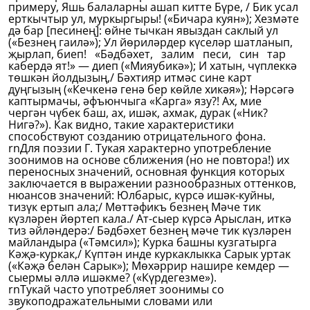
примеру, Яшь балаларны ашап китте Бүре, / Бик усал
ерткычтыр ул, муркыргыры! («Бичара куян»); Хезмәте
дә бар [песинең]: өйне тычкан явыздан саклый ул
(«Безнең гаилә»); Ул йөриләрдер күселәр шатланып,
җырлап, биеп! «Бәдбәхет, залим песи, син тар
кабердә ят!» — диеп («Мияубикә»); И хатын, чүплеккә
төшкән йолдызың,/ Бәхтияр итмәс сине карт
дуңгызың («Кечкенә генә бер көйле хикәя»); Нәрсәгә
каптырмачы, әфъюнчыга «Карга» язу?! Ах, мие
чергән чүбек баш, ах, ишәк, ахмак, дурак («Ник?
Нигә?»). Как видно, такие характеристики
способствуют созданию отрицательного фона.
rnДля поэзии Г. Тукая характерно употребление
зоонимов на основе сближения (но не повтора!) их
переносных значений, основная функция которых
заключается в выражении разнообразных оттенков,
нюансов значений: Юлбарыс, күрсә ишәк-куйны,
тизүк ертып ала;/ Мөттәфикъ безнең Мәче тик
күзләрен йөртеп кала./ Ат-сыер күрсә Арыслан, иткә
тиз әйләндерә:/ Бәдбәхет безнең мәче тик күзләрен
майландыра («Тәмсил»); Курка башны кузгатырга
Кәҗә-куркак,/ Күптән инде куркаклыкка Сарык уртак
(«Кәҗә белән Сарык»); Мөхәррир нашире кемдер —
сыермы әллә ишәкме? («Күрдегезме»).
rnТукай часто употребляет зоонимы со
звукоподражательными словами или