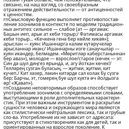
связано, на наш взгляд, со своеобразным
отражением действительности — от антиценностей
к ценностям.
rnСмысловую функцию выполняет противопостав-
ление зоонимов в контексте по моделям традицион-
ных антитез: сильное — слабое (ат — аргамак:
Башын иеп, арык ат кеби торыр;/ Фатимасы аргамак
кеби торыр... «Кечкенә генә бер көйле хикәя»);
арыслан — куян: Ишаннарга каләм күтәрүчеләр
арысланнар икән;/ Ишаннарны изге санаучылар —
куян икәндер, белмәдем. «Мөритләр каберстаныннан
бер аваз»), молодое — взрослое/старое (көчек — эт:
Син дә шул диңгез ярында, и, агу йоткан көчек!/
Телләрең сузган буласың, — җитми, җитми, кит
күчеп./ Кит хәзер, ләкин китәрде сал колак бу сүзгә
бер: Барчы, эт, гомерең буе шул күктә өч йолдызга
өр! «Җавап»).
rnСозданию неповторимых образов способствует
употребление зоонимов с определяемыми словами,
выступающими в роли дополнительных характери-
стик. При этом важным инструментом в раскрытии
сущности человека и окружающего мира являются
как стилистически нейтральная лексика, так и грубые
сло-ва. Употребление их не зависит от адресата:
присутствуют в стихотворениях как для детей, так и
ориентированных на взрослое поколение. К