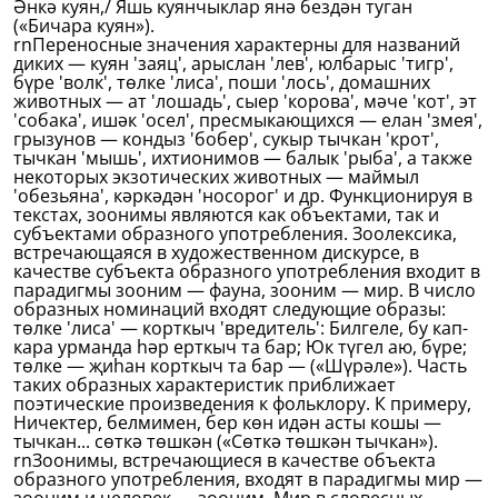
Әнкә куян,/ Яшь куянчыклар янә бездән туган
(«Бичара куян»).
rnПереносные значения характерны для названий
диких — куян 'заяц', арыслан 'лев', юлбарыс 'тигр',
бүре 'волк', төлке 'лиса', поши 'лось', домашних
животных — ат 'лошадь', сыер 'корова', мәче 'кот', эт
'собака', ишәк 'осел', пресмыкающихся — елан 'змея',
грызунов — кондыз 'бобер', сукыр тычкан 'крот',
тычкан 'мышь', ихтионимов — балык 'рыба', а также
некоторых экзотических животных — маймыл
'обезьяна', кәркәдән 'носорог' и др. Функционируя в
текстах, зоонимы являются как объектами, так и
субъектами образного употребления. Зоолексика,
встречающаяся в художественном дискурсе, в
качестве субъекта образного употребления входит в
парадигмы зооним — фауна, зооним — мир. В число
образных номинаций входят следующие образы:
төлке 'лиса' — корткыч 'вредитель': Билгеле, бу кап-
кара урманда һәр ерткыч та бар; Юк түгел аю, бүре;
төлке — җиһан корткыч та бар — («Шүрәле»). Часть
таких образных характеристик приближает
поэтические произведения к фольклору. К примеру,
Ничектер, белмимен, бер көн идән асты кошы —
тычкан... сөткә төшкән («Сөткә төшкән тычкан»).
rnЗоонимы, встречающиеся в качестве объекта
образного употребления, входят в парадигмы мир —