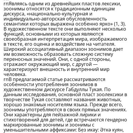
rnЯвляясь одним из древнейших пластов лексики,
зоонимы относятся к традиционным единицам
дискурса, «национально-культурная и
индивидуально-авторская обусловленность
семантики которых выражена особенно ярко» (1, 3).
В художественном тексте они выполняют несколько
функций, основными из которых являются
своеобразная интерпретация мира, изображаемого
в тексте, его оценка и воздействие на читателя.
Широкий ассоциативный диапазон зоонимов дает
им возможность образовать сложную систему
переносных значений. Они, с одной стороны,
отражают окружающий мир, с другой —
характеризуют внешность и внутренний мир
человека.
rnВ предлагаемой статье рассматриваются
особенности употребления зоонимов в
художественном дискурсе Габдуллы Тукая. По
данным исследования, основной пласт зоолексики в
творчестве Тукая составляют названия животных,
хорошо знакомых носителям языка. Прежде всего,
зоонимы употребляются в своих прямых значениях.
Они характерны для пейзажной лирики и
стихотворений для детей, где встречаются гендерно
маркированные зоонимы и зоонимы с
уменьшительными аффиксами: Без икәу: Әткә куян,