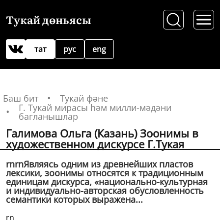
Тукай дөньясы
тат
рус
eng
Баш бит
Тукай фәне
Г. Тукай мирасы һәм милли-мәдәни
багланышлар
Галимова Ольга (Казань) Зоонимы в
художественном дискурсе Г.Тукая
rnrnЯвляясь одним из древнейших пластов
лексики, зоонимы относятся к традиционным
единицам дискурса, «национально-культурная
и индивидуально-авторская обусловленность
семантики которых выражена...
rn