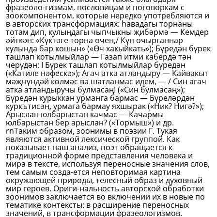
фразеоло-гизмам, пословицам и поговоркам с
зоокомпонентом, которые нередко употребляются и
в авторских трансформациях: һавадагы торнаны
тотам дип, кулыңдагы чыпчыкны җибәрмә — Кемдер
әйткән: «Күктәге торна өчен,/ Күп очырганнар
кулында бар кошын» («Өч хакыйкать»); Бүредән бүрек
ташлап котылмыйлар — Газап итми кабердә тән
черүдән: I Бүрек ташлап котылмыйлар бүредән
(«Катиле нәфескә»); Агач атка атландыру — Кайвакыт
мәҗнүндәй көлмәс вә шатланмас идем, — / Син агач
атка атландыручы булмасаң! («Син булмасаң»);
Бүредән курыккан урманга бармас — Бүреләрдән
куркътисәң, урмага бармау яхшырак («Ник? Нигә?»);
Арыслан юлбарыстан качмас — Качармы
юлбарыстан бер арыслан? («Тормыш») и др.
rnТаким образом, зоонимы в поэзии Г. Тукая
являются активной лексической группой. Как
показывает наш анализ, поэт обращается к
традиционной форме представления человека и
мира в тексте, используя переносные значения слов,
тем самым созда-ется неповторимая картина
окружающей природы, телесный образ и духовный
мир героев. Ориги-нальность авторской обработки
зоонимов заключается во включении их в новые по
тематике контексты: в расширение переносных
значений, в трансформации фразеологизмов.