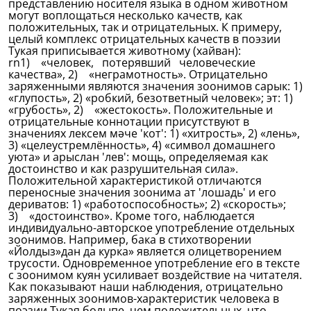
представлению носителя языка в одном животном
могут воплощаться несколько качеств, как
положительных, так и отрицательных. К примеру,
целый комплекс отрицательных качеств в поэзии
Тукая приписывается животному (хайван):
rn1) «человек, потерявший человеческие
качества», 2) «неграмотность». Отрицательно
заряженными являются значения зоонимов сарык: 1)
«глупость», 2) «робкий, безответный человек»; эт: 1)
«грубость», 2) «жестокость». Положительные и
отрицательные коннотации присутствуют в
значениях лексем мәче 'кот': 1) «хитрость», 2) «лень»,
3) «целеустремлённость», 4) «символ домашнего
уюта» и арыслан 'лев': мощь, определяемая как
достоинство и как разрушительная сила».
Положительной характеристикой отличаются
переносные значения зоонима ат 'лошадь' и его
дериватов: 1) «работоспособность»; 2) «скорость»;
3) «достоинство». Кроме того, наблюдается
индивидуально-авторское употребление отдельных
зоонимов. Например, бака в стихотворении
«Йолдыз»дан да курка» является олицетворением
трусости. Одновременное употребление его в тексте
с зоонимом куян усиливает воздействие на читателя.
Как показывают наши наблюдения, отрицательно
заряженных зоонимов-характеристик человека в
поэзии Тукая болыпе, чем положительных, что