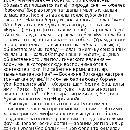
зооним и человек — зооним. Мир в словесных
образах воплощается как а) природа: снег — күбәләк
'бабочка" (Бер дә юк ул патшаның мылтык, кылыч
алмаслары, һәр ягында аллы-гөлле күбәләктән
гаскәре... «Кышка бер сүз»), юл 'дорога' — елан 'змея'
(Көн буе яткан иде, үлгән җылан күк, юл тыныч.
«Буран»); б) артефакты: каләм 'перо' — арыслан 'лев'
(Аны мактауда каләм — арыслан кебек. «Бу көндә бер
сарай ачты...»): в) тишина — эт 'собака' (Урамда өрми
этләр, авыл үлгән, тавыш-тын юк... «Ана догасы»); г)
общество: ачлык 'голод' — елан 'змея' (Бу сәнә ачлык
җыланы чын халык бәгърен ашый! «Бәет»), оценка
общественного или политического явления —
зоонимы, в которых люди воспринимаются в
контексте эпохи: Ни сәбәптән өрмиләр этләр,
тынычланган җиһан? — Боснияне йотканда Австрия
тончыккан бүген./ Ник бүген барча бозау Коръән
үбә, Коръән ялый? —/Хәзрәти шаһ, бел ки, биш-алты
ямин йоткан бүген./ Нигә тулган чалмалы козгын
зиярәт өстенә?— / Бер сыраның мичкәсе, бел, боз
булып каткан бүген («Нәрсәдән?»).
rnВысокую частотность в поэзии Тукая имеет
описание человека при помощи зоонимов. Яркими
характеристиками физиологии выступают образы,
созданные на основе сравнений с представителями
фауны: человеческий орган — зооним (Ялтырыйдыр
санки нурдан бер балык, —/ Бер фәрештә күңледәй