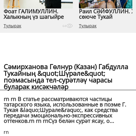
Фоат ГАЛИМУЛЛИН.
Раил СӘЙФУЛЛИН. 
Халыкның үз шагыйре
сөюче Тукай
Тулырак
Тулырак
64
Сәмирханова Гөлнур (Казан) Габдулла
Тукайның &quot;Шүрәле&quot;
поэмасында тел-сурәтләү чарасы
буларак кисәкчәләр
rn rn В статье рассматриваются частицы
татарского языка, использованные в поэме Г.
Тукая &laquo;Шурале&raquo;, как средства
передачи эмоционально-экспрессивных
оттенков.rn rn rnСүз белән сурәт ясау, о...
rn