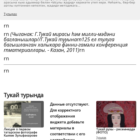
арасына кыю адымнар белән «Ысулы җәдид» хәрәкәте үтеп керә. Ниһаять, бер-бер
артлы күптәннән кө­телгән, җәдиди методикага...
Тулырак
rn
rn
(Чыганак: Г.Тукай мирасы һәм милли-мәдәни
багланышлар//Г.Тукай тууынаrn125 ел тулуга
багышланган халыкара фәнни-гамәли конференция
rnматериаллары. - Казан, 2011)
rn
rn
rn
Тукай турында
Данные отсутствуют.
Для корректного
отображения
виджета добавьте
материалы в
Лекция о первом
Тукай рухы - рәсемнәрдә
татарском фотографе
(ФОТО)
соответствии с его
Кыяме Зульфакарове
Тулырак
настройками.