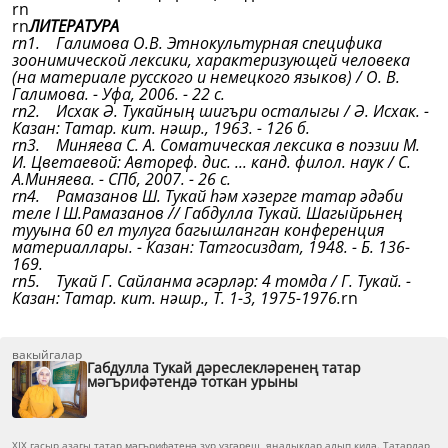
rn
rn
ЛИТЕРАТУРА
rn1. Галимова О.В. Этнокультурная специфика
зоонимической лексики, характеризующей человека
(на материале русского и немецкого языков) / О. В.
Галимова. - Уфа, 2006. - 22 с.
rn2. Исхак Ә. Тукайның шигъри осталыгы / Ә. Исхак. -
Казан: Татар. кит. нәшр., 1963. - 126 б.
rn3. Миняева С. А. Соматическая лексика в поэзии М.
И. Цветаевой: Автореф. дис. ... канд. филол. наук / С.
А.Миняева. - СПб, 2007. - 26 с.
rn4. Рамазанов Ш. Тукай һәм хәзерге татар әдәби
теле I Ш.Рамазанов // Габдулла Тукай. Шагыйрьнең
тууына 60 ел тулуга багышланган конференция
материаллары. - Казан: Татгосиздат, 1948. - Б. 136-
169.
rn5. Тукай Г. Сайланма әсәрләр: 4 томда / Г. Тукай. -
Казан: Татар. кит. нәшр., Т. 1-3, 1975-1976.
rn
вакыйгалар
Габдулла Тукай дәреслекләренең татар
мәгърифәтендә тоткан урыны
XIX гасыр азагы татар мәгърифәтенә зур үзгәреш, яңалыклар алып килә. Татарлар