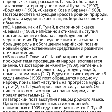
народных сказок, рассказов. Г. Тукай обогащает
татарскую литературу поэмами «Шурале» (1907),
«Водяная» (1908), «Сказка о Козе и Баране» (1909).
Поэтом воспета чарующая красота родной природы,
доброта и мудрость крестьян, их борьба со злом и
обманом.
rnС. Чавайн, как и Г. Тукай, в старинной сказке
«Ведьма» (1908), написанной стихами, выступил
против зависти и обмана людей, душевной
черствости их. Произведение писателя сыграло
большую роль в обогащении марийской поэзии
новыми художественными средствами и развитии
стихосложения.
rnВ поэзии Г. Тукая и С. Чавайна красной нитью
проходит тема просвещения народа, воспевается
знание. Стихотворение «Книга» (1909), нетленные
страницы книги исцеляют, радуют душу людей,
помогают им жить (2, 7). В другом стихотворении «В
саду знаний» (1905) поэт обращается к родному
народу, призывает «вступить на прогресса мудрый
путь» (2, 7). Г. Тукай прославляет силу знаний. Он
пишет, что «только знанья правят миром, а не
правят дети тьмы» (2, 7).
rnТатарский поэт выступил певцом родного языка.
Одно из широко известных стихотворений,
написанных в 1909 году, так и называется. Г. Тукай