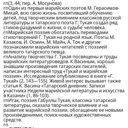
rn(3, 44; пер. А. Мосунова)
rnОдин из первых марийских поэтов М. Герасимов-
Микай, всю свою жизнь посвятивший обучению
детей, под творческим влиянием классиков русской
литературы и татарского поэта Г. Тукая создал ряд
стихов-раздумий о жизни, о судьбе человека.
rnМарийская поэзия обогатилась переводами
стихотворений Г. Тукая на родной язык. Поэты М.
Казаков, И. Осмин, М. Майн, А. Ток и другие
познакомили марийских читателей с поэзией
великого татарского певца.
rnАнализу творчества Г. Тукая посвящены и труды
марийских литературоведов. К.Васиным, хорошо
знавшим произведения татарских писателей,
написан интересный труд «Тукай и марийская
поэзия». Исследование опубликовано в книге «Г.
Тукай» (2, 143—155). Живой интерес вызывает также
статья К. Васина «Татарский дневник: Записи
участника Недели марийской литературы и искусства
в Казани» (1, 86-103).
rnИтак, поэзия Габуллы Тукая, классика татарской
литературы, оказала творческое влияние и на
развитие марийской поэзии, обогащение ее новыми
произведениями, поиск новых художественных
средств.
rn