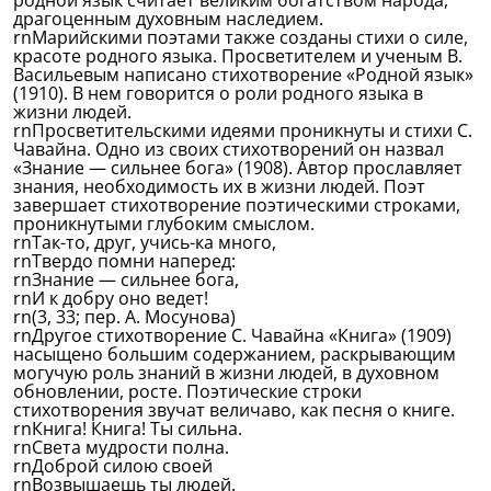
родной язык считает великим богатством народа,
драгоценным духовным наследием.
rnМарийскими поэтами также созданы стихи о силе,
красоте родного языка. Просветителем и ученым В.
Васильевым написано стихотворение «Родной язык»
(1910). В нем говорится о роли родного языка в
жизни людей.
rnПросветительскими идеями проникнуты и стихи С.
Чавайна. Одно из своих стихотворений он назвал
«Знание — сильнее бога» (1908). Автор прославляет
знания, необходимость их в жизни людей. Поэт
завершает стихотворение поэтическими строками,
проникнутыми глубоким смыслом.
rnТак-то, друг, учись-ка много,
rnТвердо помни наперед:
rnЗнание — сильнее бога,
rnИ к добру оно ведет!
rn(3, 33; пер. А. Мосунова)
rnДругое стихотворение С. Чавайна «Книга» (1909)
насыщено большим содержанием, раскрывающим
могучую роль знаний в жизни людей, в духовном
обновлении, росте. Поэтические строки
стихотворения звучат величаво, как песня о книге.
rnКнига! Книга! Ты сильна.
rnСвета мудрости полна.
rnДоброй силою своей
rnВозвышаешь ты людей.