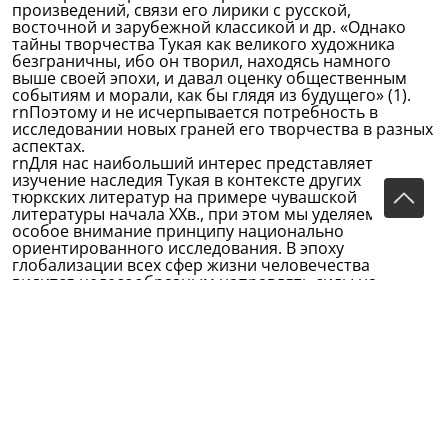
произведений, связи его лирики с русской,
восточной и зарубежной классикой и др. «Однако
тайны творчества Тукая как великого художника
безграничны, ибо он творил, находясь намного
выше своей эпохи, и давал оценку общественным
событиям и морали, как бы глядя из будущего» (1).
rnПоэтому и не исчерпывается потребность в
исследовании новых граней его творчества в разных
аспектах.
rnДля нас наибольший интерес представляет
изучение наследия Тукая в контексте других
тюркских литератур на примере чувашской
литературы начала XXв., при этом мы уделяем
особое внимание принципу национально
ориентированного исследования. В эпоху
глобализации всех сфер жизни человечества
видится целесообразным направлять силы на
сохранение и развитие национальных культур в их
самобытности.
rn«Значение Тукая огромно... Все тюркоязычные
народы испытали воздействие творчества Тукая. Нет
таких людей в нашем краю, среди тюркоязычных
народов Средней Азии, которые бы не знали, не
были знакомы с творческой личностью Тукая, его
взглядами» (2). Тюркские литературы в период
своего становления и существования развивались и