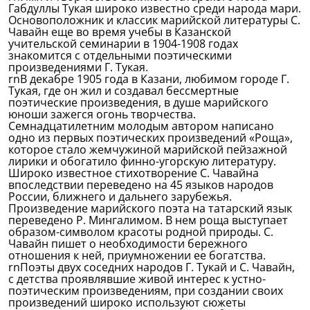
Габдуллы Тукая широко известно среди народа мари.
Основоположник и классик марийской литературы С.
Чавайн еще во время учебы в Казанской
учительской семинарии в 1904-1908 годах
знакомится с отдельными поэтическими
произведениями Г. Тукая.
rnВ декабре 1905 года в Казани, любимом городе Г.
Тукая, где он жил и создавал бессмертные
поэтические произведения, в душе марийского
юноши зажегся огонь творчества.
Семнадцатилетним молодым автором написано
одно из первых поэтических произведений «Роща»,
которое стало жемчужиной марийской пейзажной
лирики и обогатило финно-угорскую литературу.
Широко известное стихотворение С. Чавайна
впоследствии переведено на 45 языков народов
России, ближнего и дальнего зарубежья.
Произведение марийского поэта на татарский язык
переведено Р. Мингалимом. В нем роща выступает
образом-символом красоты родной природы. С.
Чавайн пишет о необходимости бережного
отношения к ней, приумножении ее богатства.
rnПоэты двух соседних народов Г. Тукай и С. Чавайн,
с детства проявлявшие живой интерес к устно-
поэтическим произведениям, при создании своих
произведений широко используют сюжеты