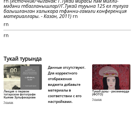
rn
(Источник/Чыганак: Г.Тукай мирасы һәм милли-
мәдәни rnбагланышлар//Г.Тукай тууына 125 ел тулуга
багышланган халыкара rnфәнни-гамәли конференция
материаллары. - Казан, 2011)
rn
rn
rn
Тукай турында
Данные отсутствуют.
Для корректного
отображения
виджета добавьте
материалы в
Лекция о первом
Тукай рухы - рәсемнәрдә
татарском фотографе
(ФОТО)
соответствии с его
Кыяме Зульфакарове
Тулырак
настройками.
Тулырак