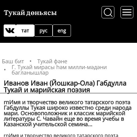
Тукай дөньясы
тат
рус
eng
Баш бит
Тукай фәне
Г. Тукай мирасы һәм милли-мәдәни
багланышлар
Иванов Иван (Йошкар-Ола) Габдулла
Тукай и марийская поэзия
rnИмя и творчество великого татарского поэта
Габдуллы Тукая широко известно среди народа
мари. Основоположник и классик марийской
литературы С. Чавайн еще во время учебы в
Казанской учительской семина...
rnИмя и творчество великого татарского поэта