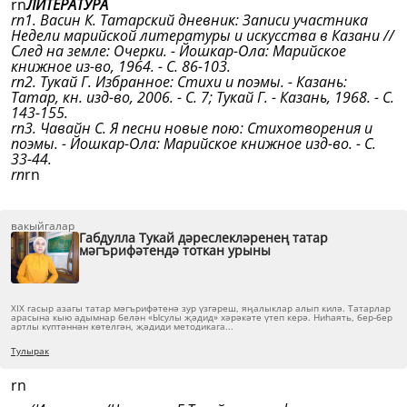
rn
ЛИТЕРАТУРА
rn1. Васин К. Татарский дневник: Записи участника
Недели марийской литературы и искусства в Казани //
След на земле: Очерки. - Йошкар-Ола: Марийское
книжное из-во, 1964. - С. 86-103.
rn2. Тукай Г. Избранное: Стихи и поэмы. - Казань:
Татар, кн. изд-во, 2006. - С. 7; Тукай Г. - Казань, 1968. - С.
143-155.
rn3. Чавайн С. Я песни новые пою: Стихотворения и
поэмы. - Йошкар-Ола: Марийское книжное изд-во. - С.
33-44.
rn
rn
вакыйгалар
Габдулла Тукай дәреслекләренең татар
мәгърифәтендә тоткан урыны
XIX гасыр азагы татар мәгърифәтенә зур үзгәреш, яңалыклар алып килә. Татарлар
арасына кыю адымнар белән «Ысулы җәдид» хәрәкәте үтеп керә. Ниһаять, бер-бер
артлы күптәннән кө­телгән, җәдиди методикага...
Тулырак
rn