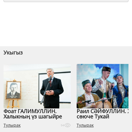
Укыгыз
Фоат ГАЛИМУЛЛИН.
Раил СӘЙФУЛЛИН. 
Халыкның үз шагыйре
сөюче Тукай
Тулырак
Тулырак
94