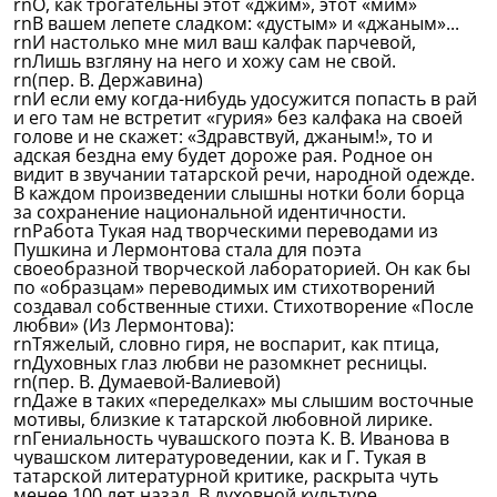
rnО, как трогательны этот «джим», этот «мим»
rnВ вашем лепете сладком: «дустым» и «джаным»...
rnИ настолько мне мил ваш калфак парчевой,
rnЛишь взгляну на него и хожу сам не свой.
rn(пер. В. Державина)
rnИ если ему когда-нибудь удосужится попасть в рай
и его там не встретит «гурия» без калфака на своей
голове и не скажет: «Здравствуй, джаным!», то и
адская бездна ему будет дороже рая. Родное он
видит в звучании татарской речи, народной одежде.
В каждом произведении слышны нотки боли борца
за сохранение национальной идентичности.
rnРабота Тукая над творческими переводами из
Пушкина и Лермонтова стала для поэта
своеобразной творческой лабораторией. Он как бы
по «образцам» переводимых им стихотворений
создавал собственные стихи. Стихотворение «После
любви» (Из Лермонтова):
rnТяжелый, словно гиря, не воспарит, как птица,
rnДуховных глаз любви не разомкнет ресницы.
rn(пер. В. Думаевой-Валиевой)
rnДаже в таких «переделках» мы слышим восточные
мотивы, близкие к татарской любовной лирике.
rnГениальность чувашского поэта К. В. Иванова в
чувашском литературоведении, как и Г. Тукая в
татарской литературной критике, раскрыта чуть
менее 100 лет назад. В духовной культуре