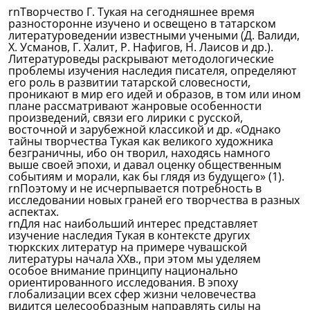
rnТворчество Г. Тукая на сегодняшнее время
разносторонне изучено и освещено в татарском
литературоведении известными учеными (Д. Валиди,
X. Усманов, Г. Халит, Р. Нафигов, Н. Лаисов и др.).
Литературоведы раскрывают методологические
проблемы изучения наследия писателя, определяют
его роль в развитии татарской словесности,
проникают в мир его идей и образов, в том или ином
плане рассматривают жанровые особенности
произведений, связи его лирики с русской,
восточной и зарубежной классикой и др. «Однако
тайны творчества Тукая как великого художника
безграничны, ибо он творил, находясь намного
выше своей эпохи, и давал оценку общественным
событиям и морали, как бы глядя из будущего» (1).
rnПоэтому и не исчерпывается потребность в
исследовании новых граней его творчества в разных
аспектах.
rnДля нас наибольший интерес представляет
изучение наследия Тукая в контексте других
тюркских литератур на примере чувашской
литературы начала XXв., при этом мы уделяем
особое внимание принципу национально
ориентированного исследования. В эпоху
глобализации всех сфер жизни человечества
видится целесообразным направлять силы на