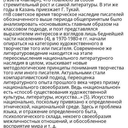
стремительный рост и самой литературы. В эти же
годы в Казань приезжает Г. Тукай.
rnВ советское время творческое наследие писателей
обозначенного выше периода общепринятым было
анализировать «основываясь главным образом на
классовом подходе, и поэт представлялся
выразителем интересов и взглядов лишь беднейшей
части населения» (4), в 1970-1980-е гг. начали
опираться на категорию художественного в
творчестве того или писателя. Современное же
литературоведение находится на этапе
переосмысления национального литературного
наследия в целом, изыскивает новые
методологические принципы понимания творчества
того или иного писателя. Актуальными стали
компаративистский подход, переоценка
литературного опыта прошлого века через призму
национального своеобразия. Ведь «национальное»
есть «способ существования художественной
культуры, литературы, искусства...» (5). Искусство
национально, поскольку привязано к определенной
этнической, национальной среде. Здесь и проблема
языка, и отражение определенного быта,
психологического склада, некоего своеобразия
межличностных отношений, и обособленное
восприятие мира и т. д.