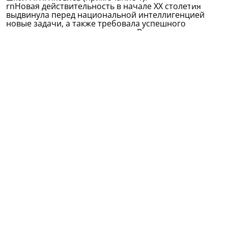
rnНовая действительность в начале XX столетия
выдвинула перед национальной интеллигенцией
новые задачи, а также требовала успешного
завершения ранее начатых дел. В татарском
обществе обострилась борьба между кадимистами
(старометодниками) и джадидистами
(новометодниками). В сфере чувашского
образования возобновились страсти вокруг языка
обучения (примечание 2). Кроме того, новое
поколение учеников открыто проявляло свое
недовольство миссионерским содержанием и
обрусительной политикой школ. Чувашская
молодежь жаждала получения прежде всего
светского знания. Ситуацию усложняла
революционно настроенная часть чувашской
интеллигенции, которая публично (через прессу)
стала нападать на лидера чувашского
просветительского движения XIX в. И.Я.Яковлева, что
было на руку противникам «чувашского дела»
(примечание 3). Прогрессивной интеллигенции
приходилось вести борьбу как бы на два фронта: с
противниками чувашского языка в школах (она
имела центростремительный характер) и с
представителями церковно-миссионерского круга,
не желающими (или не осознающими важность)
решения новых задач, выдвинутых самой