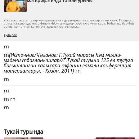
мәгърифәтендә тоткан урыны
XIX гасыр азагы татар мәгърифәтенә зур үзгәреш, яңалыклар алып килә. Татарлар
арасына кыю адымнар белән «Ысулы җәдид» хәрәкәте үтеп керә. Ниһаять, бер-бер
артлы күптәннән кө­телгән, җәдиди методикага...
Тулырак
rn
rn
(Источник/Чыганак: Г.Тукай мирасы һәм милли-
мәдәни rnбагланышлар//Г.Тукай тууына 125 ел тулуга
багышланган халыкара rnфәнни-гамәли конференция
материаллары. - Казан, 2011)
rn
rn
rn
rn rn
rn
Тукай турында