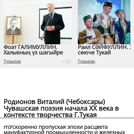
Фоат ГАЛИМУЛЛИН.
Раил СӘЙФУЛЛИН. 
Халыкның үз шагыйре
сөюче Тукай
Тулырак
Тулырак
80
Родионов Виталий (Чебоксары)
Чувашская поэзия начала XX века в
контексте творчества Г.Тукая
rnУскоренно пропуская эпохи расцвета
мануфактурной промышленности и железных