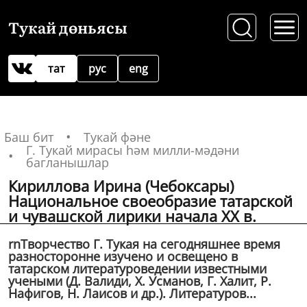
Тукай дөньясы
тат
рус
eng
Баш бит
Тукай фәне
Г. Тукай мирасы һәм милли-мәдәни
багланышлар
Кириллова Ирина (Чебоксары)
Национальное своеобразие татарской
и чувашской лирики начала XX в.
rnТворчество Г. Тукая на сегодняшнее время
разносторонне изучено и освещено в
татарском литературоведении известными
учеными (Д. Валиди, X. Усманов, Г. Халит, Р.
Нафигов, Н. Лаисов и др.). Литературов...