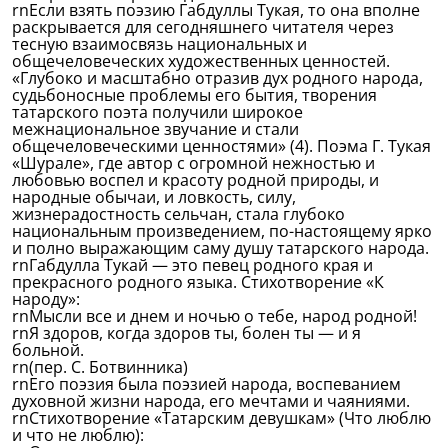
rnЕсли взять поэзию Габдуллы Тукая, то она вполне
раскрывается для сегодняшнего читателя через
тесную взаимосвязь национальных и
общечеловеческих художественных ценностей.
«Глубоко и масштабно отразив дух родного народа,
судьбоносные проблемы его бытия, творения
татарского поэта получили широкое
межнациональное звучание и стали
общечеловеческими ценностями» (4). Поэма Г. Тукая
«Шурале», где автор с огромной нежностью и
любовью воспел и красоту родной природы, и
народные обычаи, и ловкость, силу,
жизнерадостность сельчан, стала глубоко
национальным произведением, по-настоящему ярко
и полно выражающим саму душу татарского народа.
rnГабдулла Тукай — это певец родного края и
прекрасного родного языка. Стихотворение «К
народу»:
rnМысли все и днем и ночью о тебе, народ родной!
rnЯ здоров, когда здоров ты, болен ты — и я
больной.
rn(пер. С. Ботвинника)
rnЕго поэзия была поэзией народа, воспеванием
духовной жизни народа, его мечтами и чаяниями.
rnСтихотворение «Татарским девушкам» (Что люблю
и что не люблю):