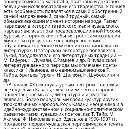
общероссийского масштаба, признано и доказано
ведущими исследователями его творчества. У гениев
есть особенность появляться в самый обостренный,
самый напряженный, самый трудный, самый
обнадеживающий момент истории народа. Таким
периодом в истории татарского, как и чувашского,
народа явилась эпоха предреволюционной России.
Бурные исторические события, рост самосознания
личности в результате первой революции
обусловили коренные изменения в национальных
литературах. В татарской литературе появляется Г.
Тукай, продолжатели его литературных традиций —
М. Гафури, Н. Думави, С.Рамиев и др. В чувашской
литературе данного периода мы отмечаем поэта-
классика К.Иванова, его единомышленников Т.
Тайра, братьев Турхан, Н. Шелеби, Н. Шубоссини и
др.
rnВ начале XX века культурным центром Поволжья
все еще была Казань, следствием чего татарская
общественная мысль, литература и искусство
являлись более передовыми среди культур других
тюркоязычных народов. Роль Казани неоценима и в
идейно-художественном и социально-политическом
развитии таких чувашских поэтов, как Т. Тайр, М.
Акимов, Ф. Николаев и др. Здесь же в 1906-1907 гг.
рождается первая чувашская периодическая печать
(газета «Хыпар»), что повлекло за собой