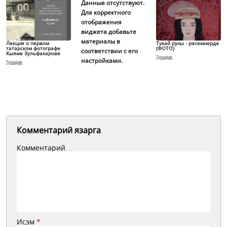
Данные отсутствуют.
Для корректного
отображения
виджета добавьте
материалы в
Лекция о первом
Тукай рухы - рәсемнәрдә
татарском фотографе
(ФОТО)
соответствии с его
Кыяме Зульфакарове
Тулырак
настройками.
Тулырак
Комментарий язарга
Комментарий
Исэм
*