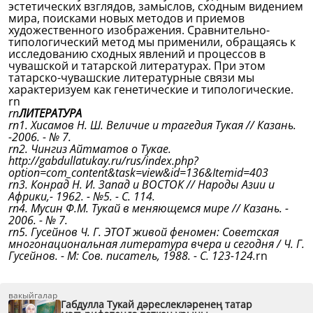
эстетических взглядов, замыслов, сходным видением
мира, поисками новых методов и приемов
художественного изображения. Сравнительно-
типологический метод мы применили, обращаясь к
исследованию сходных явлений и процессов в
чувашской и татарской литературах. При этом
татарско-чувашские литературные связи мы
характеризуем как генетические и типологические.
rn
rn
ЛИТЕРАТУРА
rn1. Хисамов Н. Ш. Величие и трагедия Тукая // Казань.
-2006. - № 7.
rn2. Чингиз Айтматов о Тукае.
http://gabdullatukay.ru/rus/index.php?
option=com_content&task=view&id=136&Itemid=403
rn3. Конрад Н. И. Запад и ВОСТОК // Народы Азии и
Африки,- 1962. - №5. - С. 114.
rn4. Мусин Ф.М. Тукай в меняющемся мире // Казань. -
2006. - № 7.
rn5. Гусейнов Ч. Г. ЭТОТ живой феномен: Советская
многонациональная литература вчера и сегодня / Ч. Г.
Гусейнов. - М: Сов. писатель, 1988. - С. 123-124.
rn
вакыйгалар
Габдулла Тукай дәреслекләренең татар