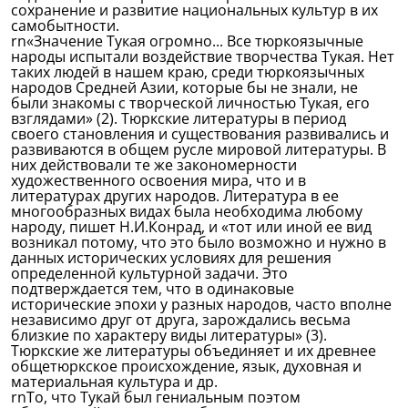
сохранение и развитие национальных культур в их
самобытности.
rn«Значение Тукая огромно... Все тюркоязычные
народы испытали воздействие творчества Тукая. Нет
таких людей в нашем краю, среди тюркоязычных
народов Средней Азии, которые бы не знали, не
были знакомы с творческой личностью Тукая, его
взглядами» (2). Тюркские литературы в период
своего становления и существования развивались и
развиваются в общем русле мировой литературы. В
них действовали те же закономерности
художественного освоения мира, что и в
литературах других народов. Литература в ее
многообразных видах была необходима любому
народу, пишет Н.И.Конрад, и «тот или иной ее вид
возникал потому, что это было возможно и нужно в
данных исторических условиях для решения
определенной культурной задачи. Это
подтверждается тем, что в одинаковые
исторические эпохи у разных народов, часто вполне
независимо друг от друга, зарождались весьма
близкие по характеру виды литературы» (3).
Тюркские же литературы объединяет и их древнее
общетюркское происхождение, язык, духовная и
материальная культура и др.
rnТо, что Тукай был гениальным поэтом