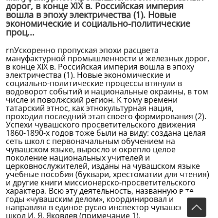
дорог, в конце XIX в. Российская империя
вошла в эпоху электричества (1). Новые
экономические и социально-политические
проц...
rnУскоренно пропуская эпохи расцвета
мануфактурной промышленности и железных дорог,
в конце XIX в. Российская империя вошла в эпоху
электричества (1). Новые экономические и
социально-политические процессы втянули в
водоворот событий и национальные окраины, в том
числе и поволжский регион. К тому времени
татарский этнос, как этнокультурная нация,
проходил последний этап своего формирования (2).
Успехи чувашского просветительского движения
1860-1890-х годов тоже были на виду: создана целая
сеть школ с первоначальным обучением на
чувашском языке, выросло и окрепло целое
поколение национальных учителей и
церковнослужителей, изданы на чувашском языке
учебные пособия (буквари, хрестоматии для чтения)
и другие книги миссионерско-просветительского
характера. Всю эту деятельность, названную в те
годы «чувашским делом», координировал и
направлял в единое русло инспектор чувашских
школ И. Я. Яковлев (примечание 1).