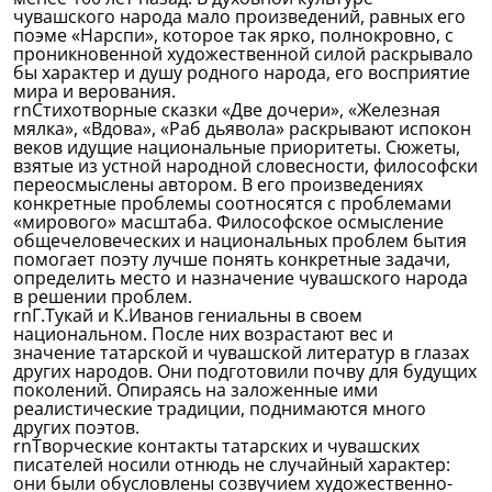
чувашского народа мало произведений, равных его
поэме «Нарспи», которое так ярко, полнокровно, с
проникновенной художественной силой раскрывало
бы характер и душу родного народа, его восприятие
мира и верования.
rnСтихотворные сказки «Две дочери», «Железная
мялка», «Вдова», «Раб дьявола» раскрывают испокон
веков идущие национальные приоритеты. Сюжеты,
взятые из устной народной словесности, философски
переосмыслены автором. В его произведениях
конкретные проблемы соотносятся с проблемами
«мирового» масштаба. Философское осмысление
общечеловеческих и национальных проблем бытия
помогает поэту лучше понять конкретные задачи,
определить место и назначение чувашского народа
в решении проблем.
rnГ.Тукай и К.Иванов гениальны в своем
национальном. После них возрастают вес и
значение татарской и чувашской литератур в глазах
других народов. Они подготовили почву для будущих
поколений. Опираясь на заложенные ими
реалистические традиции, поднимаются много
других поэтов.
rnТворческие контакты татарских и чувашских
писателей носили отнюдь не случайный характер:
они были обусловлены созвучием художественно-