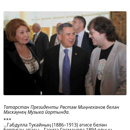
Татарстан Президенты Рөстәм Миңнеханов белән
Мәскәүнең Музыка йортында.
***
...Габдулла Тукайның (1886–1913) әтисе белән
бертуган апасы – Газизә Госманова 1894 елның