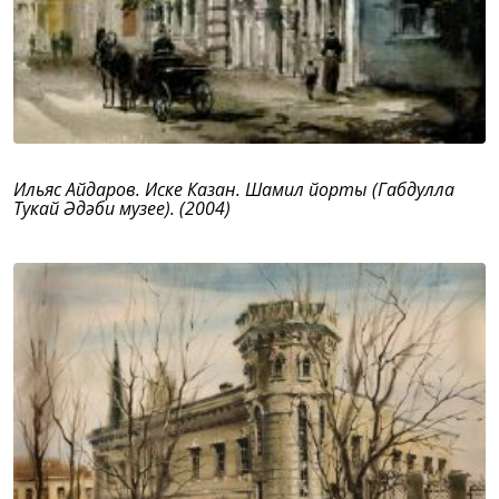
Ильяс Айдаров. Иске Казан. Шамил йорты (Габдулла
Тукай Әдәби музее). (2004)