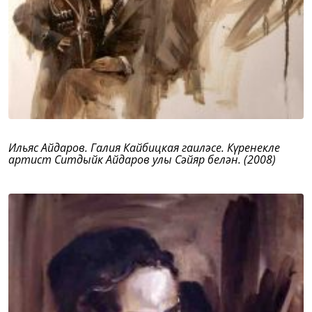
Ильяс Айдаров. Галия Кайбицкая гаиләсе. Күренекле
артист Ситдыйк Айдаров улы Сәйяр белән. (2008)