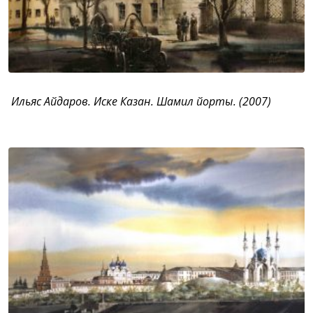
Ильяс Айдаров. Иске Казан. Шамил йорты. (2007)