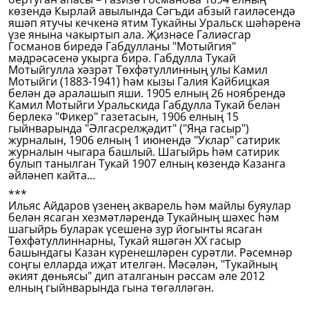
көзендә Кырлай авылында Сәгъди абзый гаиләсендә
яшәп ятучы кечкенә ятим Тукайны Уральск шәһәренә
үзе янына чакыртып ала. Җизнәсе Галиәсгар
Госманов биредә Габдулланы "Мотыйгия"
мәдрәсәсенә укырга бирә. Габдулла Тукай
Мотыйгулла хәзрәт Төхфәтуллинның улы Камил
Мотыйги (1883-1941) һәм кызы Галия Кайбицкая
белән дә аралашып яши. 1905 елның 26 ноябрендә
Камил Мотыйги Уральскида Габдулла Тукай белән
берлекә "Фикер" газетасын, 1906 елның 15
гыйнварында "Әлгасрелҗәдит" ("Яңа гасыр")
журналын, 1906 елның 1 июнендә "Уклар" сатирик
журналын чыгара башлый. Шагыйрь һәм сатирик
булып танылган Тукай 1907 елның көзендә Казанга
әйләнеп кайта...
***
Ильяс Айдаров үзенең акварель һәм майлы буяулар
белән ясаган хезмәтләрендә Тукайның шәхес һәм
шагыйрь буларак үсешенә зур йогынты ясаган
Төхфәтуллиннарны, Тукай яшәгән XX гасыр
башындагы Казан күренешләрен сурәтли. Рәсемнәр
соңгы елларда иҗат ителгән. Мәсәлән, "Тукайның
әкият дөньясы" дип аталганын рәссам әле 2012
елның гыйнварында гына төгәлләгән.