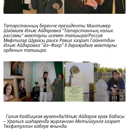
Татарстанның беренче президенты Минтимер
Шәймиев Ильяс Айдаровка "Татарстанның халык
рәссамы" мактаулы исемен тапшыра/Россия
Мөфтиләр Шурасы рәисе Равил хәзрәт Гайнетдин
Ильяс Айдаровка "Әл–Фәхр" II дәрәҗәдәге мактаулы
орденын тапшыра.
Галия Кайбицкая музеенда/Ильяс Айдаров ерак бабасы
– Уральск шәһәрендә җирләнгән Мотыйгулла хәзрәт
Төхфәтуллин кабере янында.