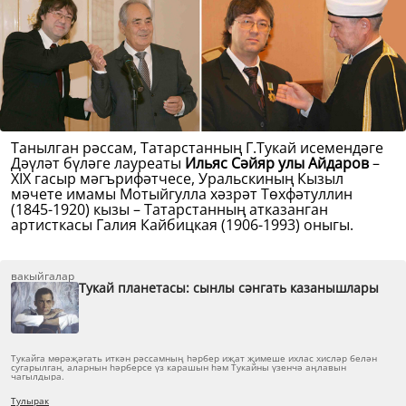
Танылган рәссам, Татарстанның Г.Тукай исемендәге
Дәүләт бүләге лауреаты
Ильяс Сәйяр улы Айдаров
–
XIX гасыр мәгърифәтчесе, Уральскиның Кызыл
мәчете имамы Мотыйгулла хәзрәт Төхфәтуллин
(1845-1920) кызы – Татарстанның атказанган
артисткасы Галия Кайбицкая (1906-1993) оныгы.
вакыйгалар
Тукай планетасы: сынлы сәнгать казанышлары
Тукайга мөрәҗәгать иткән рәссамның һәрбер иҗат җимеше ихлас хисләр белән
сугарылган, аларнын һәрберсе үз карашын һәм Тукайны үзенчә аңлавын
чагылдыра.
Тулырак