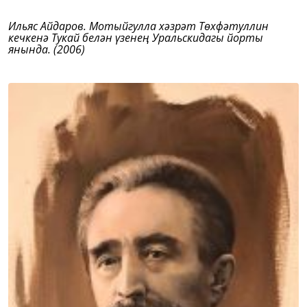
Ильяс Айдаров. Мотыйгулла хәзрәт Төхфәтуллин
кечкенә Тукай белән үзенең Уральскидагы йорты
янында. (2006)