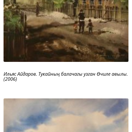
Ильяс Айдаров. Тукайның балачагы узган Өчиле авылы.
(2006)