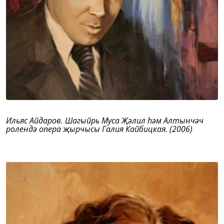
Ильяс Айдаров. Шагыйрь Муса Җәлил һәм Алтынчәч
ролендә опера җырчысы Галия Кайбицкая. (2006)