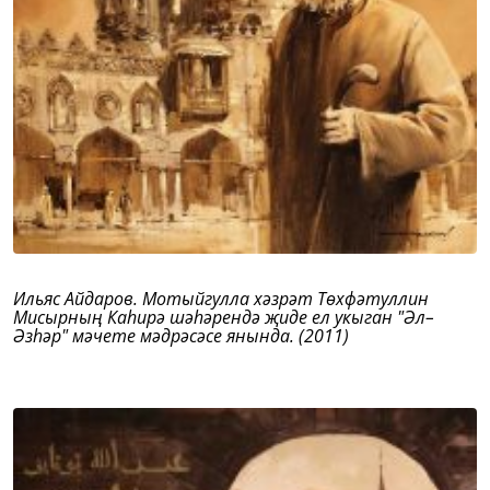
Ильяс Айдаров. Мотыйгулла хәзрәт Төхфәтуллин
Мисырның Каһирә шәһәрендә җиде ел укыган "Әл–
Әзһәр" мәчете мәдрәсәсе янында. (2011)