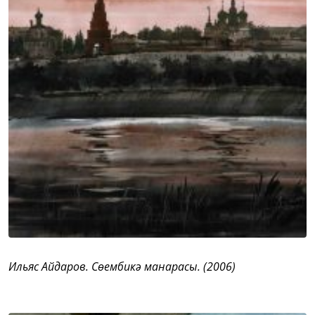
Ильяс Айдаров. Сөембикә манарасы. (2006)