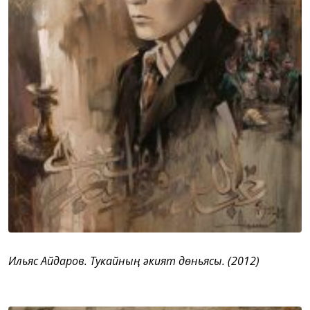
Ильяс Айдаров. Тукайның әкият дөньясы. (2012)