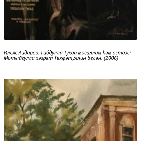
Ильяс Айдаров. Габдулла Тукай мөгаллим һәм остазы
Мотыйгулла хәзрәт Төхфәтуллин белән. (2006)