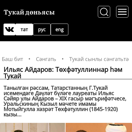
Тукай дөньясы
тат
рус
eng
Баш бит
Сәнгать
Тукай сынлы сәнгатьтә
Ильяс Айдаров: Төхфәтуллиннар һәм
Тукай
Танылган рәссам, Татарстанның Г.Тукай
исемендәге Дәүләт бүләге лауреаты Ильяс
Сәйяр улы Айдаров – XIX гасыр мәгърифәтчесе,
Уральскиның Кызыл мәчете имамы
Мотыйгулла хәзрәт Төхфәтуллин (1845-1920)
кызы...