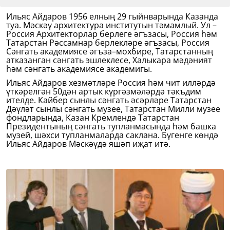
Ильяс Айдаров 1956 елның 29 гыйнварында Казанда
туа. Мәскәү архитектура институтын тәмамлый. Ул –
Россия Архитекторлар берлеге әгъзасы, Россия һәм
Татарстан Рәссамнар берлекләре әгъзасы, Россия
Сәнгать академиясе әгъза–мохбире, Татарстанның
атказанган сәнгать эшлеклесе, Халыкара мәдәният
һәм сәнгать академиясе академигы.
Ильяс Айдаров хезмәтләре Россия һәм чит илләрдә
үткәрелгән 50дән артык күргәзмәләрдә тәкъдим
ителде. Кайбер сынлы сәнгать әсәрләре Татарстан
Дәүләт сынлы сәнгать музее, Татарстан Милли музее
фондларында, Казан Кремлендә Татарстан
Президентының сәнгать тупланмасында һәм башка
музей, шәхси тупланмаларда саклана. Бүгенге көндә
Ильяс Айдаров Мәскәүдә яшәп иҗат итә.