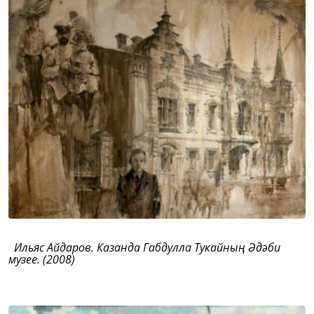
Ильяс Айдаров. Казанда Габдулла Тукайның Әдәби
музее. (2008)