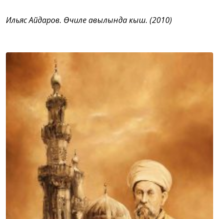
Ильяс Айдаров. Өчиле авылында кыш. (2010)