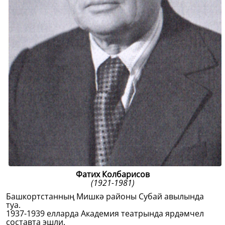
Фатих Колбарисов
(1921-1981)
Башкортстанның Мишкә районы Субай авылында
туа.
1937-1939 елларда Академия театрында ярдәмчел
составта эшли.