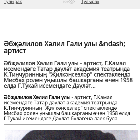
Тулырак
Тулырак
109
Әбҗәлилов Хәлил Гали улы &ndash;
артист
Әбҗәлилов Хәлил Гали улы - артист, Г.Камал
исемендәге Татар дәүләт академия театрында
К.Тинчуринның "Җилкәнсезләр" спектаклендә
Мисбах ролен уңышлы башкарганы өчен 1958
елда Г.Тукай исемендәге Дәүләт...
Әбҗәлилов Хәлил Гали улы
- артист, Г.Камал
исемендәге Татар дәүләт академия театрында
К.Тинчуринның "Җилкәнсезләр" спектаклендә
Мисбах ролен уңышлы башкарганы өчен 1958 елда
Г.Тукай исемендәге Дәүләт бүләгенә лаек була.