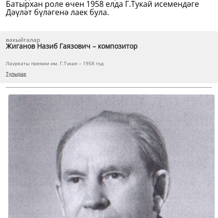
Батырхан роле өчен 1958 елда Г.Тукай исемендәге
Дәүләт бүләгенә лаек була.
вакыйгалар
Жиганов Назиб Гаязович – композитор
Лауреаты премии им. Г.Тукая – 1958 год
Тулырак