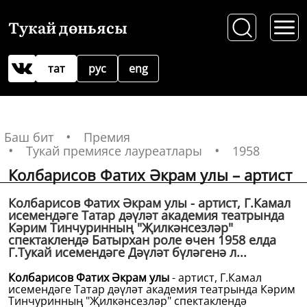
Тукай дөньясы
тат
рус
eng
Баш бит
Премия
Тукай премиясе лауреатлары
1958
Колбарисов Фатих Әкрам улы – артист
Колбарисов Фатих Әкрам улы - артист, Г.Камал
исемендәге Татар дәүләт академия театрында
Кәрим Тинчуринның "Җилкәнсезләр"
спектаклендә Батырхан роле өчен 1958 елда
Г.Тукай исемендәге Дәүләт бүләгенә л...
Колбарисов Фатих Әкрам улы
- артист, Г.Камал
исемендәге Татар дәүләт академия театрында Кәрим
Тинчуринның "Җилкәнсезләр" спектаклендә