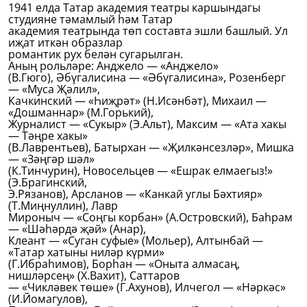
1941 елда Татар академия театры каршындагы
студияне тәмамлый һәм Татар
академия театрында төп составта эшли башлый. Ул
иҗат иткән образлар
романтик рух белән сугарылган.
Аның рольләре: Анджело — «Анджело»
(В.Гюго), Әбүгалисина — «Әбүгалисина», Розенберг
— «Муса Җәлил»,
Качкинский — «Һиҗрәт» (Н.Исәнбәт), Михаил —
«Дошманнар» (М.Горький),
Журналист — «Сукыр» (Э.Альт), Максим — «Ата хакы
— Тәңре хакы»
(В.Лаврентьев), Батырхан — «Җилкәнсезләр», Мишка
— «Зәңгәр шәл»
(К.Тинчурин), Новосельцев — «Ешрак елмаегыз!»
(Э.Брагинский,
Э.Рязанов), Арсланов — «Канкай углы Бәхтияр»
(Т.Миңнуллин), Лавр
Мироныч — «Соңгы корбан» (А.Островский), Баһрам
— «Шәһәрдә җәй» (Анар),
Клеант — «Суган суфые» (Мольер), Алтынбай —
«Татар хатыны ниләр күрми»
(Г.Ибраһимов), Борһан — «Оныта алмасаң,
нишләрсең» (Х.Вахит), Саттаров
— «Чикләвек төше» (Г.Ахунов), Илчегол — «Нәркәс»
(И.Йомагулов),