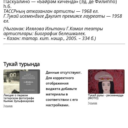
Паскуалино — «Бәйрәм кичендә» (Эд. де Филиппо)
һ.б.
ТАССРның атказанган артисты — 1968 ел.
Г.Тукай исемендәге Дәүләт премиясе лауреаты — 1958
ел.
(Чыганак: Илялова Ильтани Г.Камал театры
артистлары: Биографик белешмәлек.
– Казан: татар. кит. нәшр., 2005. – 334 б.)
Тукай турында
Данные отсутствуют.
Для корректного
отображения
виджета добавьте
материалы в
Лекция о первом
Тукай рухы - рәсемнәрдә
татарском фотографе
(ФОТО)
соответствии с его
Кыяме Зульфакарове
Тулырак
настройками.
Тулырак