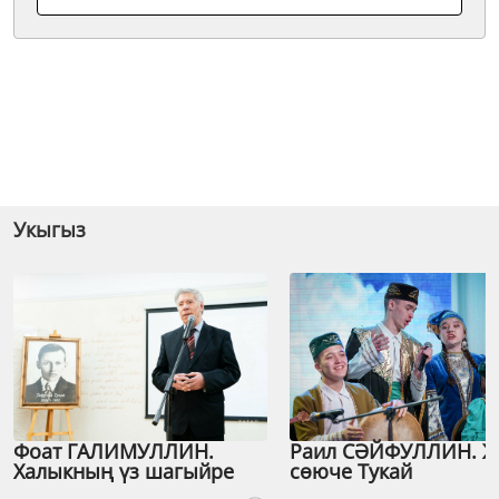
Укыгыз
Фоат ГАЛИМУЛЛИН.
Раил СӘЙФУЛЛИН. 
Халыкның үз шагыйре
сөюче Тукай