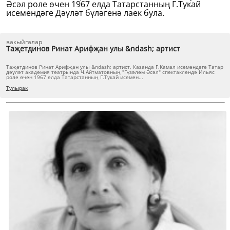
Әсәл роле өчен 1967 елда Татарстанның Г.Тукай
исемендәге Дәүләт бүләгенә лаек була.
вакыйгалар
Таҗетдинов Ринат Арифҗан улы &ndash; артист
Таҗетдинов Ринат Арифҗан улы &ndash; артист, Казанда Г.Камал исемендәге Татар
дәүләт академия театрында Ч.Айтматовның "Гүзәлем Әсәл" спектаклендә Ильяс
роле өчен 1967 елда Татарстанның Г.Тукай исемен...
Тулырак