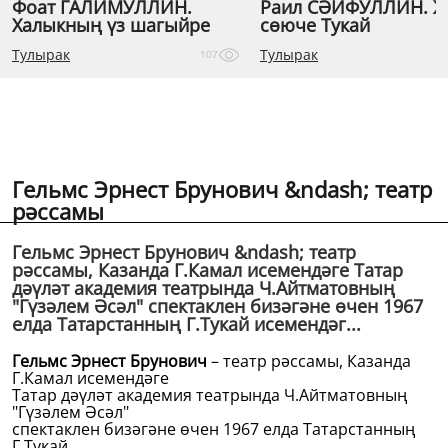
Фоат ГАЛИМУЛЛИН.
Раил СӘЙФУЛЛИН. 
Халыкның үз шагыйре
сөюче Тукай
Тулырак
Тулырак
107
Гельмс Эрнест Брунович &ndash; театр
рәссамы
Гельмс Эрнест Брунович &ndash; театр
рәссамы, Казанда Г.Камал исемендәге Татар
дәүләт академия театрында Ч.Айтматовның
"Гүзәлем Әсәл" спектаклен бизәгәне өчен 1967
елда Татарстанның Г.Тукай исемендәг...
Гельмс Эрнест Брунович
– театр рәссамы, Казанда
Г.Камал исемендәге
Татар дәүләт академия театрында Ч.Айтматовның
"Гүзәлем Әсәл"
спектаклен бизәгәне өчен 1967 елда Татарстанның
Г.Тукай