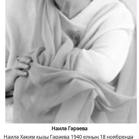
Наилә Гәрәева
Наилә Хәким кызы Гәрәева 1940 елның 18 ноябрендә