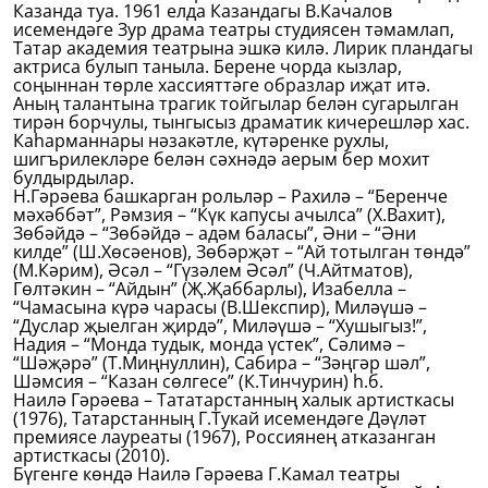
Казанда туа. 1961 елда Казандагы В.Качалов
исемендәге Зур драма театры студиясен тәмамлап,
Татар академия театрына эшкә килә. Лирик пландагы
актриса булып таныла. Берене чорда кызлар,
соңыннан төрле хассияттәге образлар иҗат итә.
Аның талантына трагик тойгылар белән сугарылган
тирән борчулы, тынгысыз драматик кичерешләр хас.
Каһарманнары нәзакәтле, күтәренке рухлы,
шигърилекләре белән сәхнәдә аерым бер мохит
булдырдылар.
Н.Гәрәева башкарган рольләр – Рахилә – “Беренче
мәхәббәт”, Рәмзия – “Күк капусы ачылса” (Х.Вахит),
Зөбәйдә – “Зөбәйдә – адәм баласы”, Әни – “Әни
килде” (Ш.Хөсәенов), Зөбәрҗәт – “Ай тотылган төндә”
(М.Кәрим), Әсәл – “Гүзәлем Әсәл” (Ч.Айтматов),
Гөлтәкин – “Айдын” (Җ.Җаббарлы), Изабелла –
“Чамасына күрә чарасы (В.Шекспир), Миләүшә –
“Дуслар җыелган җирдә”, Миләүшә – “Хушыгыз!”,
Надия – “Монда тудык, монда үстек”, Сәлимә –
“Шәҗәрә” (Т.Миңнуллин), Сабира – “Зәңгәр шәл”,
Шәмсия – “Казан сөлгесе” (К.Тинчурин) һ.б.
Наилә Гәрәева – Тататарстанның халык артисткасы
(1976), Татарстанның Г.Тукай исемендәге Дәүләт
премиясе лауреаты (1967), Россиянең атказанган
артисткасы (2010).
Бүгенге көндә Наилә Гәрәева Г.Камал театры