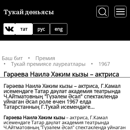
Тукай дөньясы
тат
рус
eng
Баш бит
Премия
Тукай премиясе лауреатлары
1967
Гәрәева Наилә Хәким кызы – актриса
Гәрәева Наилә Хәким кызы – актриса, Г.Камал
исемендәге Татар дәүләт академия театрында
Ч.Айтматовның "Гүзәлем Әсәл" спектаклендә
уйнаган Әсәл роле өчен 1967 елда
Татарстанның Г.Тукай исемендәге...
Гәрәева Наилә Хәким кызы
– актриса, Г.Камал
исемендәге Татар дәүләт академия театрында
Ч.Айтматовның "Гүзәлем Әсәл" спектаклендә уйнаган