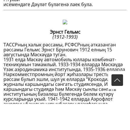
исемендәге Дәүләт бүләгенә лаек була.
Эрнст Гельмс
(1912-1993)
ТАССРның халык рәссамы, РСФСРның атказанган
рәссамы Гельмс Эрнст Брунович 1912 елның 15
августында Мәскәүдә туган.
1931 елда Мәскәү автомобиль юллары комбинат-
техникумын тәмамлый. 1933-1934 елларда Мәскәүдә
Үзәк аэродинамика институтында, 1935-1936 елларда
Наркомместпромның йорт җиһазлары трестында
рәссам булып эшли, шул ук елларда “Крокодил”
журналы каршындагы сәнгать студиясендә, Изогиз
каршындагы студиядә һәм Мәскәү сынлы сәнгать
институтының бизәлеш бүлегендә белем күтәрү
курсларында укый. 1941-1942 елларда Аэрофлот
эшелоны башлыгы урынбасары вазифасында
Иркутск шәһәренә эвакуацияләнә, анда бер үк
вакытта агитплакат остаханәсендә һәм “Восточно-
Сибирская правда” газетасында рәссам булып эшли.
1942 елдан Казанда яши һәм эшли. Бөек Ватан
сугышы елларында “Сатира тәрәзәләре” (“Окна