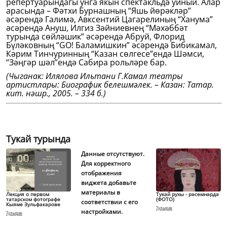
репертуарындагы унга якын спектакльдә уйный. Алар
арасында – Фәтхи Бурнашның “Яшь йөрәкләр”
әсәрендә Галимә, Авксентий Цагарелиның “Ханума”
әсәрендә Ануш, Илгиз Зәйниевнең “Мәхәббәт
турында сөйләшик” әсәрендә Абруй, Флорид
Бүләковның “GO! Баламишкин” әсәрендә Бибикамал,
Кәрим Тинчуринның “Казан сөлгесе”ендә Шәмси,
“Зәңгәр шәл”ендә Сабира рольләре бар.
(Чыганак: Илялова Ильтани Г.Камал театры
артистлары: Биографик белешмәлек. – Казан: Татар.
кит. нәшр., 2005. – 334 б.)
Тукай турында
Данные отсутствуют.
Для корректного
отображения
виджета добавьте
материалы в
Лекция о первом
Тукай рухы - рәсемнәрдә
татарском фотографе
(ФОТО)
соответствии с его
Кыяме Зульфакарове
Тулырак
настройками.
Тулырак