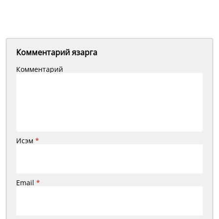
Комментарий язарга
Комментарий
Исэм
*
Email
*