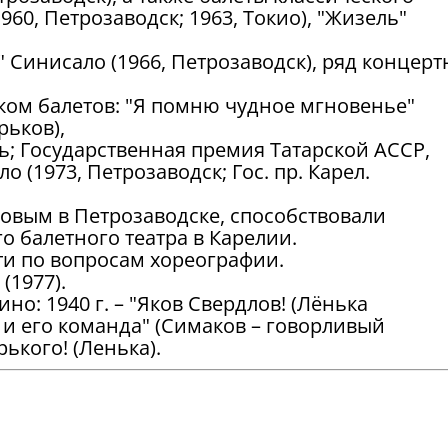
960, Петрозаводск; 1963, Токио), "Жизель"
 Синисало (1966, Петрозаводск), ряд концер
ом балетов: "Я помню чудное мгновенье"
рьков),
нь; Государственная премия Татарской АССР,
о (1973, Петрозаводск; Гос. пр. Карел.
овым в Петрозаводске, способствовали
 балетного театра в Карелии.
ти по вопросам хореографии.
(1977).
но: 1940 г. – "Яков Свердлов! (Лёнька
ур и его команда" (Симаков – говорливый
рького! (Ленька).