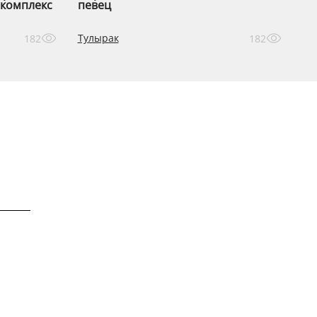
комплекс
певец
Тулырак
182
182