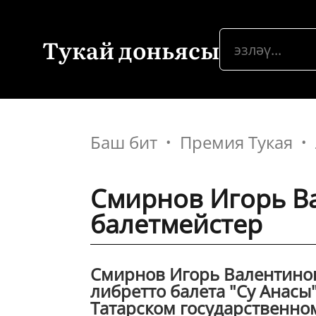
Тукай доньясы
Баш бит
Премия Тукая
Смирнов Игорь В
балетмейстер
Смирнов Игорь Валентинови
либретто балета "Су Анасы"
Татарском государственном