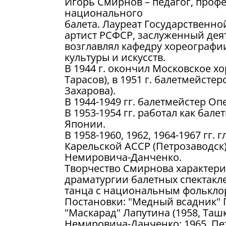
Игорь Смирнов – педагог, проф
национального
балета. Лауреат Государственно
артист РСФСР, заслуженный деят
возглавлял кафедру хореографи
культуры и искусств.
В 1944 г. окончил Московское х
Тарасов), в 1951 г. балетмейстер
Захарова).
В 1944-1949 гг. балетмейстер О
В 1953-1954 гг. работал как бале
Японии.
В 1958-1960, 1962, 1964-1967 гг
Карельской АССР (Петрозаводск),
Немировича-Данченко.
Творчество Смирнова характери
драматургии балетных спектакл
танца с национальным фолькло
Постановки: "Медный всадник" Гл
"Маскарад" Лапутина (1958, Ташк
Немировича-Данченко; 1965, Пет