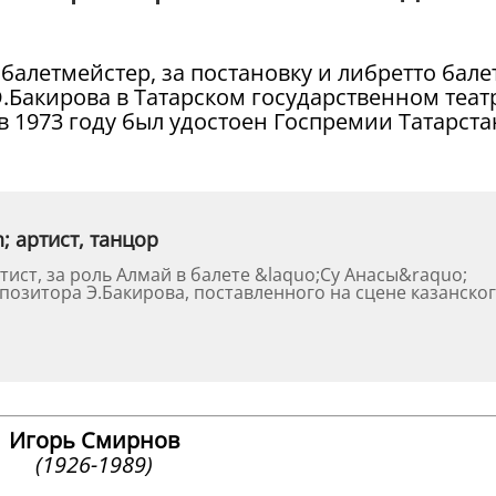
 балетмейстер, за постановку и либретто бале
 Э.Бакирова в Татарском государственном теат
 в 1973 году был удостоен Госпремии Татарста
 артист, танцор
ист, за роль Алмай в балете &laquo;Су Анасы&raquo;
позитора Э.Бакирова, поставленного на сцене казанско
Игорь Смирнов
(1926-1989)