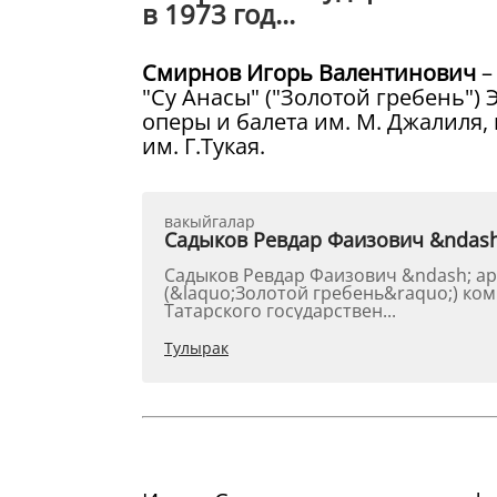
в 1973 год...
Смирнов Игорь Валентинович
–
"Су Анасы" ("Золотой гребень")
оперы и балета им. М. Джалиля,
им. Г.Тукая.
вакыйгалар
Садыков Ревдар Фаизович &ndash;
Садыков Ревдар Фаизович &ndash; арт
(&laquo;Золотой гребень&raquo;) ком
Татарского государствен...
Тулырак