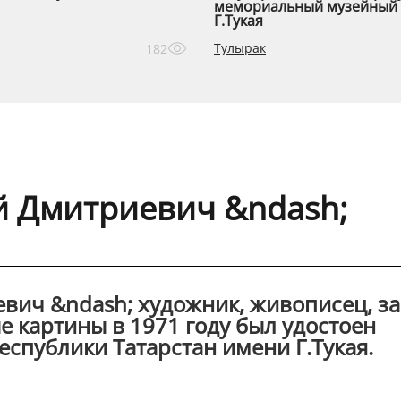
мемориальный музейный 
Г.Тукая
Тулырак
182
й Дмитриевич &ndash;
вич &ndash; художник, живописец, за
 картины в 1971 году был удостоен
спублики Татарстан имени Г.Тукая.