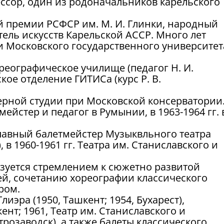
ессор, один из родоначальников карельского
й премии РСФСР им. М. И. Глинки, народный
ель искусств Карельской АССР. Много лет
и Московского государственного университет
ореографическое училище (педагог Н. И.
ское отделение ГИТИСа (курс Р. В.
перной студии при Московской консерватории
тмейстер и педагог в Румынии, в 1963-1964 гг. 
. главный балетмейстер Музыквльного театра
 в 1960-1961 гг. Театра им. Станиславского и
зуется стремлением к сюжетно развитой
ей, сочетанию хореографии классического
ром.
иэра (1950, Ташкент; 1954, Бухарест),
ент; 1961, Театр им. Станиславского и
розаводск), а также балеты классического