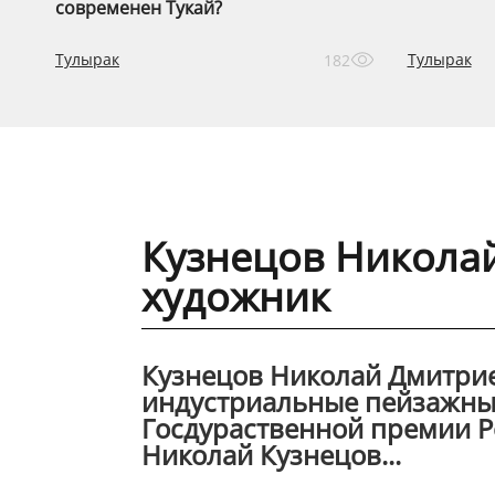
современен Тукай?
Тулырак
Тулырак
182
Кузнецов Никола
художник
Кузнецов Николай Дмитрие
индустриальные пейзажные
Госдураственной премии Ре
Николай Кузнецов...