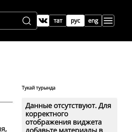
тат
рус
eng
Тукай турында
Данные отсутствуют. Для
корректного
отображения виджета
я,
добавьте материалы в