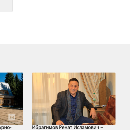
урно-
Ибрагимов Ренат Исламович –