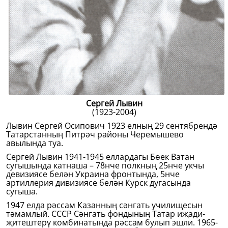
Сергей Лывин
(1923-2004)
Лывин Сергей Осипович 1923 елның 29 сентябрендә
Татарстанның Питрәч районы Черемышево
авылында туа.
Сергей Лывин 1941-1945 еллардагы Бөек Ватан
сугышында катнаша – 78нче полкның 25нче укчы
девизиясе белән Украина фронтында, 5нче
артиллерия дивизиясе белән Курск дугасында
сугыша.
1947 елда рәссам Казанның сәнгать училищесын
тәмамлый. СССР Сәнгать фондының Татар иҗади-
җитештерү комбинатында рәссам булып эшли. 1965-