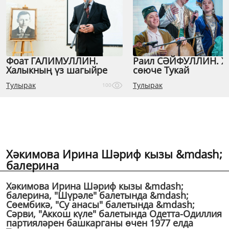
Фоат ГАЛИМУЛЛИН.
Раил СӘЙФУЛЛИН. 
Халыкның үз шагыйре
сөюче Тукай
Тулырак
Тулырак
100
Хәкимова Ирина Шәриф кызы &mdash;
балерина
Хәкимова Ирина Шәриф кызы &mdash;
балерина, "Шүрәле" балетында &mdash;
Сөембикә, "Су анасы" балетында &mdash;
Сәрви, "Аккош күле" балетында Одетта-Одиллия
партияләрен башкарганы өчен 1977 елда