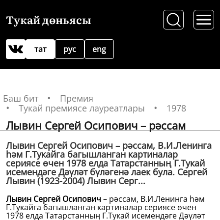
Тукай дөньясы
тат
рус
eng
Баш бит
Премия
Тукай премиясе лауреатлары
1978
Лывин Сергей Осипович – рәссам
Лывин Сергей Осипович – рәссам, В.И.Ленинга
һәм Г.Тукайга багышланган картиналар
сериясе өчен 1978 елда Татарстанның Г.Тукай
исемендәге Дәүләт бүләгенә лаек була. Сергей
Лывин (1923-2004) Лывин Серг...
Лывин Сергей Осипович
– рәссам, В.И.Ленинга һәм
Г.Тукайга багышланган картиналар сериясе өчен
1978 елда Татарстанның Г.Тукай исемендәге Дәүләт