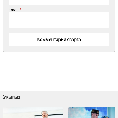
Email
*
Комментарий язарга
Укыгыз