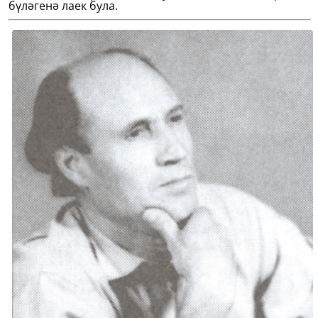
бүләгенә лаек була.