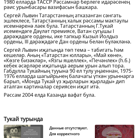
1980 елларда ТАССР Рәссамнар берлеге идарәсенең
рәис урынбасары вазифасын башкара.
Сергей Лывин Татарстанның атказанган сәнгать
эшлеклесе, Татарстанның халык рәссамы мактаулы
исемнәренә лаек була. Татарстанның Г.Тукай
исемендәге Дәүләт премиясе, Ватан сугышы I
дәрәҗәдәге ордены, ике тапкыр Кызыл Йолдыз
ордены, III дәрәҗәдәге Дан ордены белән бүләкләнә.
Сергей Лывин иҗатында төп тема – табигать һәм
кешеләр. Аның «Татарстан юллары», «Май көне»,
«Көзге бизәкләр», «Язгы яшеллек», «Печәнлек» (һ.б.)
кебек әсәрләре иҗатында аерым урын алып тора.
Габдулла Тукайның тууына 90 ел тулу уңаеннан, 1975-
1976 елларда шагыйрьнең балачагы үткән урыннарга
барып, «Монда Тукай үз җырларын җырлады» дип
аталган картиналар сериясен иҗат итә.
Рәссам 2004 елда Казанда вафат була.
Тукай турында
Данные отсутствуют.
Для корректного