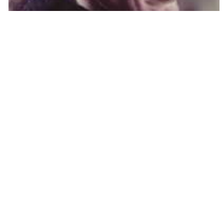
Ирина Хәкимова
Ирина Хәкимова 1951 елның 29 мартында Чиләбе
өлкәсенең Юрүзән шәһәрендә туа. 1970 елда Пермь
хореография училищесын тәмамлый, шул ук елда
Казанның М.Җәлил исемендәге Татар дәүләт опера