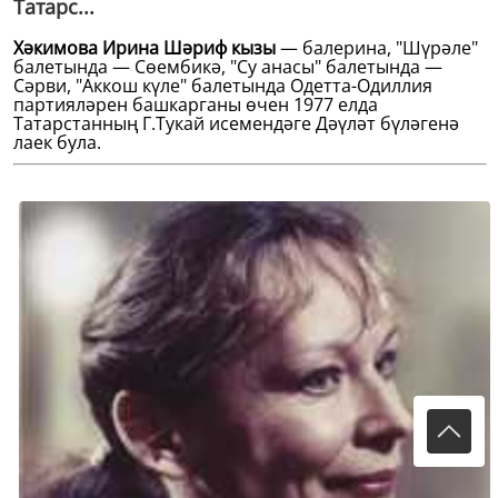
Татарс...
Хәкимова Ирина Шәриф кызы
— балерина, "Шүрәле"
балетында — Сөембикә, "Су анасы" балетында —
Сәрви, "Аккош күле" балетында Одетта-Одиллия
партияләрен башкарганы өчен 1977 елда
Татарстанның Г.Тукай исемендәге Дәүләт бүләгенә
лаек була.