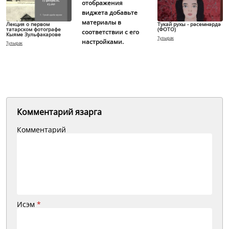
отображения
виджета добавьте
материалы в
Лекция о первом
Тукай рухы - рәсемнәрдә
татарском фотографе
(ФОТО)
соответствии с его
Кыяме Зульфакарове
Тулырак
настройками.
Тулырак
Комментарий язарга
Комментарий
Исэм
*