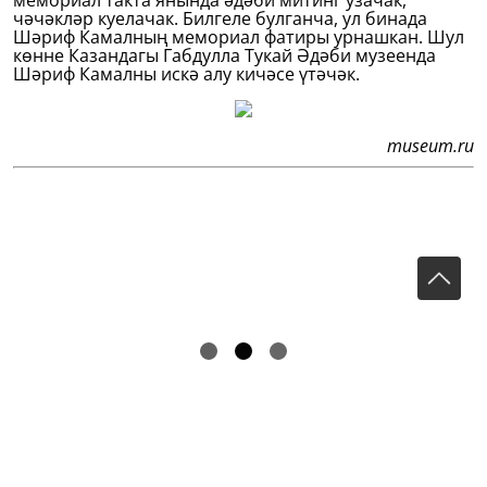
мемориал такта янында әдәби митинг узачак,
чәчәкләр куелачак. Билгеле булганча, ул бинада
Шәриф Камалның мемориал фатиры урнашкан. Шул
көнне Казандагы Габдулла Тукай Әдәби музеенда
Шәриф Камалны искә алу кичәсе үтәчәк.
museum.ru