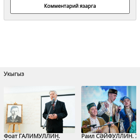
Комментарий язарга
Укыгыз
Фоат ГАЛИМУЛЛИН.
Раил СӘЙФУЛЛИН. 