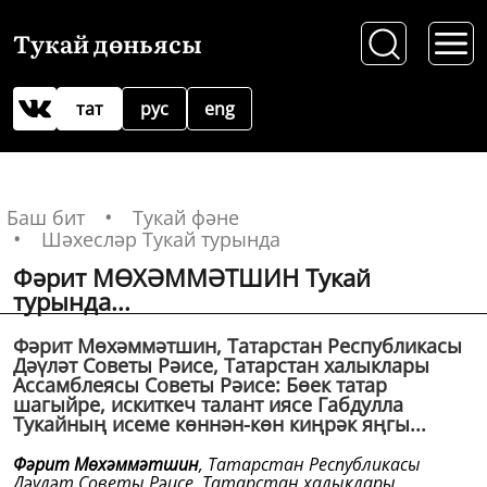
Тукай дөньясы
тат
рус
eng
Баш бит
Тукай фәне
Шәхесләр Тукай турында
Фәрит МӨХӘММӘТШИН Тукай
турында...
Фәрит Мөхәммәтшин, Татарстан Республикасы
Дәүләт Советы Рәисе, Татарстан халыклары
Ассамблеясы Советы Рәисе: Бөек татар
шагыйре, искиткеч талант иясе Габдулла
Тукайның исеме көннән-көн киңрәк яңгы...
Фәрит Мөхәммәтшин
, Татарстан Республикасы
Дәүләт Советы Рәисе, Татарстан халыклары