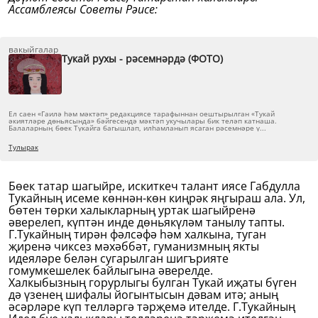
Ассамблеясы Советы Рәисе:
вакыйгалар
Тукай рухы - рәсемнәрдә (ФОТО)
Ел саен «Гаилә һәм мәктәп» редакциясе тарафыннан оештырылган «Тукай
әкиятләре дөньясында» бәйгесендә мәктәп укучылары бик теләп катнаша.
Балаларның бөек Тукайга багышлап, илһамланып ясаган рәсемнәре ү...
Тулырак
Бөек татар шагыйре, искиткеч талант иясе Габдулла
Тукайның исеме көннән-көн киңрәк яңгыраш ала. Ул,
бөтен төрки халыкларның уртак шагыйренә
әверелеп, күптән инде дөньякүләм танылу тапты.
Г.Тукайның тирән фәлсәфә һәм халкына, туган
җиренә чиксез мәхәббәт, гуманизмның якты
идеяләре белән сугарылган шигърияте
гомумкешелек байлыгына әверелде.
Халкыбызның горурлыгы булган Тукай иҗаты бүген
дә үзенең шифалы йогынтысын дәвам итә; аның
әсәрләре күп телләргә тәрҗемә ителде. Г.Тукайның