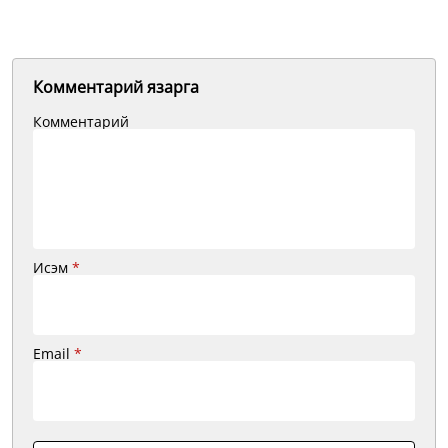
Комментарий язарга
Комментарий
Исэм
*
Email
*