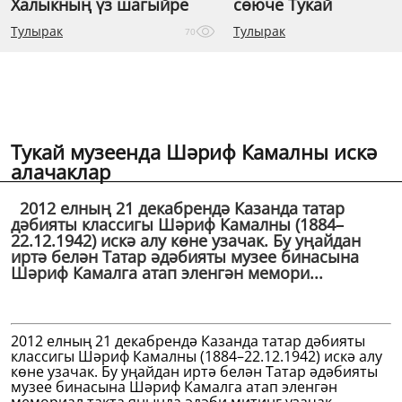
Халыкның үз шагыйре
сөюче Тукай
Тулырак
Тулырак
70
Тукай музеенда Шәриф Камалны искә
алачаклар
2012 елның 21 декабрендә Казанда татар
дәбияты классигы Шәриф Камалны (1884–
22.12.1942) искә алу көне узачак. Бу уңайдан
иртә белән Татар әдәбияты музее бинасына
Шәриф Камалга атап эленгән мемори...
2012 елның 21 декабрендә Казанда татар дәбияты
классигы Шәриф Камалны (1884–22.12.1942) искә алу
көне узачак. Бу уңайдан иртә белән Татар әдәбияты
музее бинасына Шәриф Камалга атап эленгән