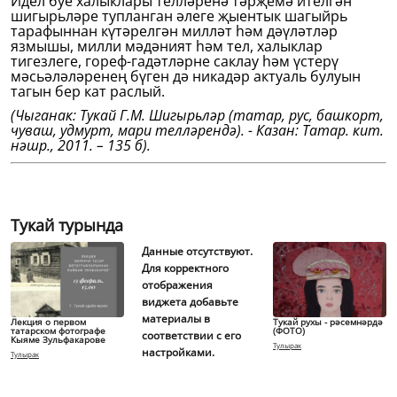
Идел буе халыклары телләренә тәрҗемә ителгән
шигырьләре тупланган әлеге җыентык шагыйрь
тарафыннан күтәрелгән милләт һәм дәүләтләр
язмышы, милли мәдәният һәм тел, халыклар
тигезлеге, гореф-гадәтләрне саклау һәм үстерү
мәсьәләләренең бүген дә никадәр актуаль булуын
тагын бер кат раслый.
(Чыганак: Тукай Г.М. Шигырьләр (татар, рус, башкорт,
чуваш, удмурт, мари телләрендә). - Казан: Татар. кит.
нәшр., 2011. – 135 б).
Тукай турында
Данные отсутствуют.
Для корректного
отображения
виджета добавьте
материалы в
Лекция о первом
Тукай рухы - рәсемнәрдә
татарском фотографе
(ФОТО)
соответствии с его
Кыяме Зульфакарове
Тулырак
настройками.
Тулырак