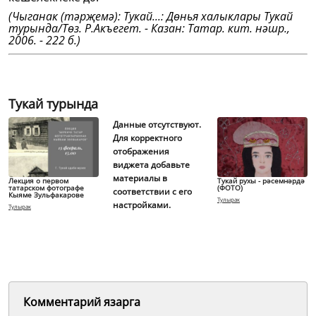
(Чыганак (тәрҗемә): Тукай...: Дөнья халыклары Тукай
турында/Төз. Р.Акъегет. - Казан: Татар. кит. нәшр.,
2006. - 222 б.)
Тукай турында
Данные отсутствуют.
Для корректного
отображения
виджета добавьте
материалы в
Лекция о первом
Тукай рухы - рәсемнәрдә
татарском фотографе
(ФОТО)
соответствии с его
Кыяме Зульфакарове
Тулырак
настройками.
Тулырак
Комментарий язарга