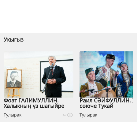
Укыгыз
Фоат ГАЛИМУЛЛИН.
Раил СӘЙФУЛЛИН. 
Халыкның үз шагыйре
сөюче Тукай
Тулырак
Тулырак
67