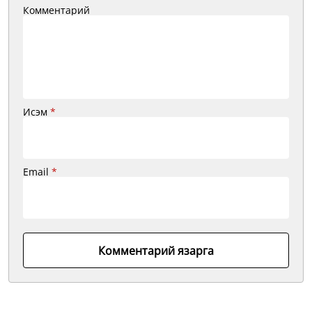
Комментарий
Исэм
*
Email
*
Комментарий язарга