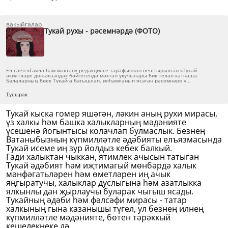
вакыйгалар
Тукай рухы - рәсемнәрдә (ФОТО)
Ел саен «Гаилә һәм мәктәп» редакциясе тарафыннан оештырылган «Тукай
әкиятләре дөньясында» бәйгесендә мәктәп укучылары бик теләп катнаша.
Балаларның бөек Тукайга багышлап, илһамланып ясаган рәсемнәре ү...
Тулырак
Тукай кыска гомер яшәгән, ләкин аның рухи мирасы,
үз халкы һәм башка халыкларның мәдәнияте
үсешенә йогынтысы колачлап булмаслык. Безнең
Ватаныбызның күпмилләтле әдәбияты елъязмасында
Тукай исеме иң зур йолдыз кебек балкый.
Гади халыктан чыккан, ятимлек ачысын татыган
Тукай әдәбият һәм иҗтимагый мөнбәрдә халык
мәнфәгатьләрен һәм өметләрен иң ачык
яңгыратучы, халыклар дуслыгына һәм азатлыкка
ялкынлы дан җырлаучы буларак чыгыш ясады.
Тукайның әдәби һәм фәлсәфи мирасы - татар
халкының гына казанышы түгел, ул безнең илнең
күпмилләтле мәдәнияте, бөтен тәрәккый
кешелекнеке дә.