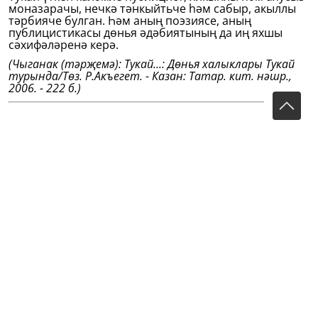
моназарачы, нечкә тәнкыйтьче һәм сабыр, акыллы
тәрбияче булган. Һәм аның поэзиясе, аның
публицистикасы дөнья әдәбиятының да иң яхшы
сәхифәләренә керә.
(Чыганак (тәрҗемә): Тукай...: Дөнья халыклары Тукай
турында/Төз. Р.Акъегет. - Казан: Татар. кит. нәшр.,
2006. - 222 б.)
Тукай дөньясы (Мир Тукая) • сайт «Габдулла Тукай» •