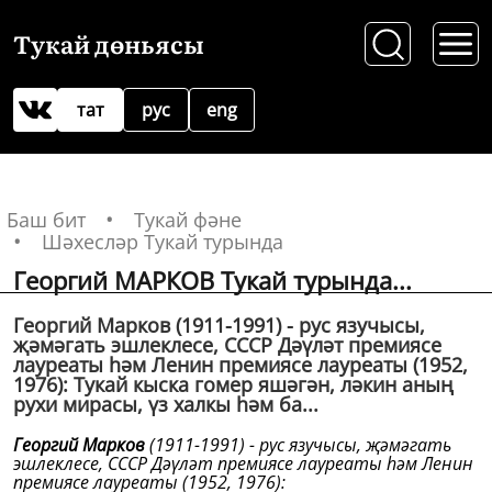
Тукай дөньясы
тат
рус
eng
Баш бит
Тукай фәне
Шәхесләр Тукай турында
Георгий МАРКОВ Тукай турында...
Георгий Марков (1911-1991) - рус язучысы,
җәмәгать эшлеклесе, СССР Дәүләт премиясе
лауреаты һәм Ленин премиясе лауреаты (1952,
1976): Тукай кыска гомер яшәгән, ләкин аның
рухи мирасы, үз халкы һәм ба...
Георгий Марков
(1911-1991) - рус язучысы, җәмәгать
эшлеклесе, СССР Дәүләт премиясе лауреаты һәм Ленин
премиясе лауреаты (1952, 1976):