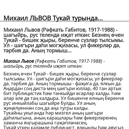
Михаил ЛЬВОВ Тукай турында...
Михаил Львов (Рәфкать Габитов, 1917-1988) -
шагыйрь, рус телендә иҗат иткән: Безнең өчен
Тукай - бишек җыры, беренче сүзләр тылсымы.
Ул - шигъри даһи могҗизасы, ул фикерләр дә,
тәрбия дә. Аның тормыш...
Михаил Львов
(Рәфкать Габитов, 1917-1988) -
шагыйрь, рус телендә иҗат иткән:
Безнең өчен Тукай - бишек җыры, беренче сүзләр
тылсымы. Ул - шигъри даһи могҗизасы, ул фикерләр
дә, тәрбия дә. Аның тормышы - фаҗига да, ялкын да.
Аңардан соң дистә мең шигъри юллар, 40 тан артык
бит публицистик һәм тәнкыйди әсәрләр калды. Һәм
алар әле дә таң калдыра. Ул бишенче елның беренче
рус инкыйлабы шагыйре булды. Ул аның
җиңелүеннән соң да аңа тугры калды.
Тукайны укыганда һәр мизгел аның шигъри
даһилыгына, аның карашлары һәм фикерләренең
заманча яңгырашына гаҗәпләнәсең.
Тукай үткен каләмле публицист, ялкынлы һәм аяусыз