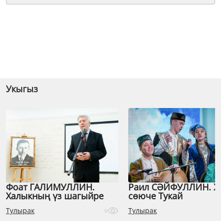
Укыгыз
Фоат ГАЛИМУЛЛИН.
Раил СӘЙФУЛЛИН. 
Халыкның үз шагыйре
сөюче Тукай
Тулырак
Тулырак
0