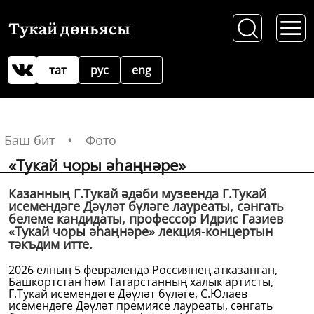
Тукай дөньясы
тат
рус
eng
Баш бит
Фото
«Тукай чоры әһаңнәре»
Казанның Г.Тукай әдәби музеенда Г.Тукай
исемендәге Дәүләт бүләге лауреаты, сәнгать
белеме кандидаты, профессор Идрис Газиев
«Тукай чоры әһаңнәре» лекция-концертын
тәкъдим итте.
2026 елның 5 февралендә Россиянең атказанган,
Башкортстан һәм Татарстанның халык артисты,
Г.Тукай исемендәге Дәүләт бүләге, С.Юлаев
исемендәге Дәүләт премиясе лауреаты, сәнгать