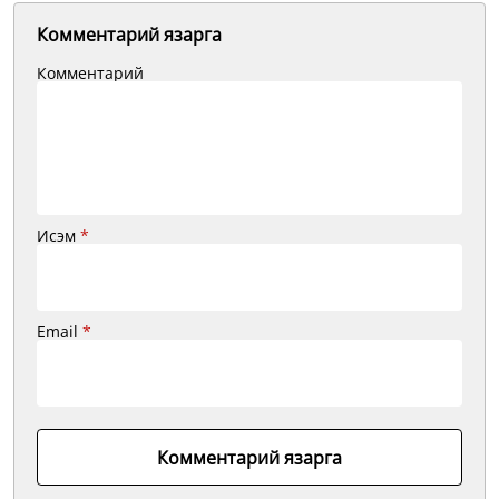
Комментарий язарга
Комментарий
Исэм
*
Email
*
Комментарий язарга