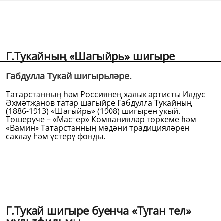
Г.Тукайның «Шагыйрь» шигыре
Габдулла Тукай шигырьләре.
Татарстанның һәм Россиянең халык артисты Илдус
Әхмәтҗанов татар шагыйре Габдулла Тукайның
(1886-1913) «Шагыйрь» (1908) шигырен укый.
Төшерүче – «Мастер» Компанияләр төркеме һәм
«Вамин» Татарстанның мәдәни традицияләрен
саклау һәм үстерү фонды.
Г.Тукай шигыре буенча «Туган тел»