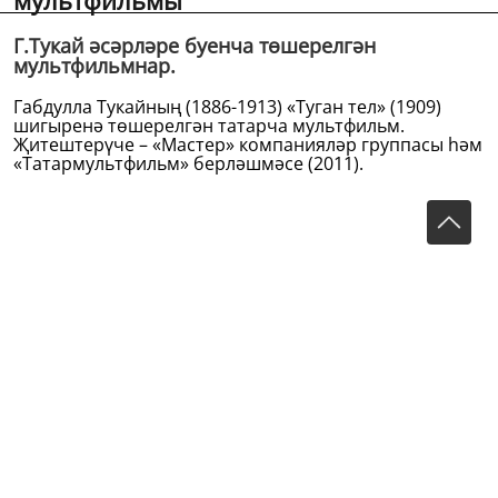
мультфильмы
Г.Тукай әсәрләре буенча төшерелгән
мультфильмнар.
Габдулла Тукайның (1886-1913) «Туган тел» (1909)
шигыренә төшерелгән татарча мультфильм.
Җитештерүче – «Мастер» компанияләр группасы һәм
«Татармультфильм» берләшмәсе (2011).