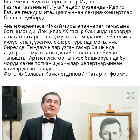
белеме кандидаты, профессор Идрис
Газиев Казанның Г.Тукай әдәби музеенда «Идрис
Газиев тәкъдим итә» циклыннан лекция-концертлар
башлап җибәрде.
Аның беренчесе «Тукай чоры әһаңнәре» темасына
багышланды. Лекциядә XX гасыр башында шәһәрдә
яшәгән татарларның музыкаль мәдәнияте барлыкка
килүе, аның үзенчәлекләре турында мәгълүмат
бирелде. Тыңлаучылар узган гасыр башында
яңгыраган музыканың кайбер өлгеләре белән
танышты. Артист-лекторның үзе башкаруында бу
чорда сәхнә тоткан җырчылар репертуарыннан
көйләр да яңгырады.
Фото: © Салават Камалетдинов / «Татар-информ».