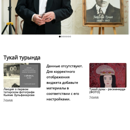
Тукай турында
Данные отсутствуют.
Для корректного
отображения
виджета добавьте
материалы в
Лекция о первом
Тукай рухы - рәсемнәрдә
татарском фотографе
(ФОТО)
соответствии с его
Кыяме Зульфакарове
Тулырак
настройками.
Тулырак