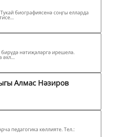
исе...
әхл...
ыгы Алмас Нәзиров