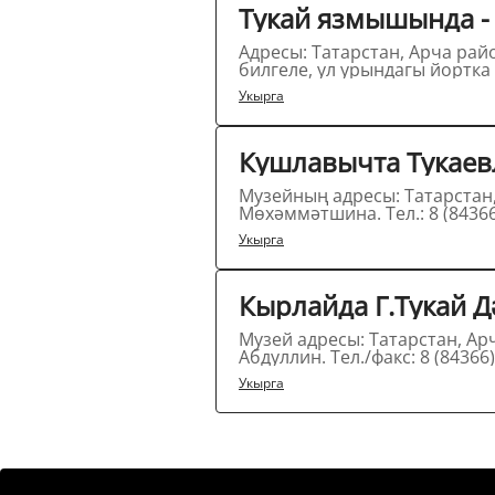
Тукай язмышында -
Адресы: Татарстан, Арча рай
Укырга
Кушлавычта Тукаев
Музейның адресы: Татарстан, Арча районы, Кушлавыч 
Укырга
Кырлайда Г.Тукай 
Музей адресы: Татарстан, Ар
Укырга