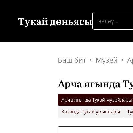
Тукай дөньясы
Баш бит
Музей
А
Арча ягында Т
Арча ягында Тукай музейлары
Казанда Тукай урыннары
Ту