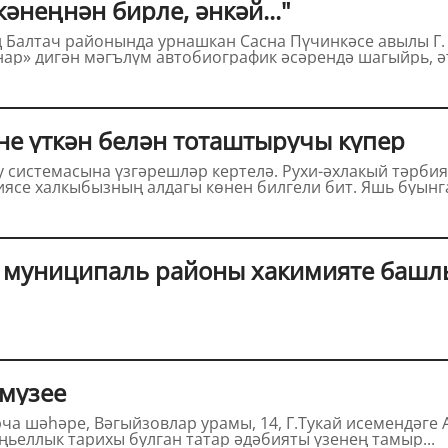
тдинов Р. "Үпкәнеңнән бирле, әнкәй..."
нар» дигән мәгълүм автобиографик әсәрендә шагыйрь, әт
не үткән белән тоташтыручы күпер
ясе халкыбызның алдагы көнен билгели бит. Яшь буынга 
 муниципаль районы хакимияте башл
музее
05. Берничә меңьеллык тарихы булган татар әдәбияты үзенең тамыр...