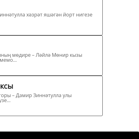
иннәтулла хәзрәт яшәгән йорт нигезе
дәби–мемо...
ексы
кторы – Дамир Зиннәтулла улы
да үзе...