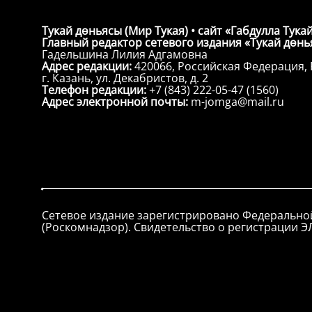
Тукай дөньясы (Мир Тукая) • сайт «Габдулла Тукай
Главный редактор сетевого издания «Тукай дөнья
Гадельшина Лилия Адгамовна
Адрес редакции:
420066, Российская Федерация, 
г. Казань, ул. Декабристов, д. 2
Телефон редакции:
+7 (843) 222-05-47 (1560)
Адрес электронной почты:
m-jomga@mail.ru
Сетевое издание зарегистрировано Федерально
(Роскомнадзор). Свидетельство о регистрации ЭЛ