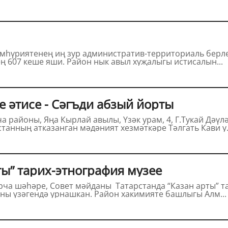
ң 607 кеше яши. Район нык авыл хуҗалыгы истисалын...
 әтисе - Сәгъди абзый йорты
Үзәк урам, 4, Г.Тукай Дәүләт әдәби–мемориаль музей комплексы
танның атказанган мәдәният хезмәткәре Тәлгать Кави у.
ы” тарих-этнография музее
ны үзәгендә урнашкан. Район хакимияте башлыгы Алм...