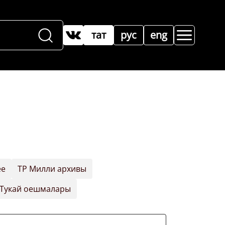
тат
рус
eng
ее
ТР Милли архивы
Тукай оешмалары