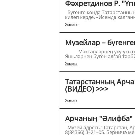
Фәхре
Бүгенге көндә Татарстанның Балтач районында урнашкан Сасна Пүчинкәсе авылы Г. Тукай биографиясенә соңгы елларда
килеп керде. «Исемдә калган
Укырга
Музейлар – бүгенге
Мәктәпләрнең уку-укыту системасына үзгәрешләр кертелә. Рухи-әхлакый тәрбия бирүдә нәтиҗәләргә ирешелә.
Яшьләрнең бүген алган тәрби
Укырга
Татарстанның Арча
(ВИДЕО) >>>
Укырга
Арчаның "Әлифба" 
Музей адресы: Татарстан, Арча шәһәре, Вәгыйзовлар урамы, 14, Г.Тукай исемендәге Арча педагогика көллияте. Тел.:
8(84366) 3–21–