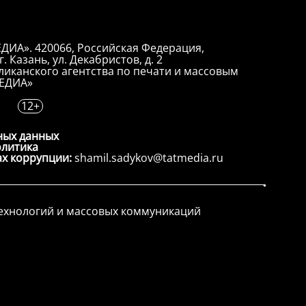
ДИА». 420066, Российская Федерация,
. Казань, ул. Декабристов, д. 2
иканского агентства по печати и массовым
ЕДИА»
12+
ных данных
олитика
ах коррупции:
shamil.sadykov@tatmedia.ru
технологий и массовых коммуникаций