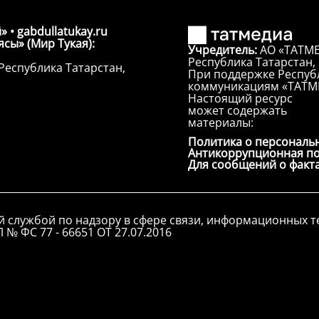
» • gabdullatukay.ru
сы» (Мир Тукая):
Учредитель:
АО «ТАТМЕ
Республика Татарстан, г
Республика Татарстан,
При поддержке Республ
коммуникациям «ТАТМ
Настоящий ресурс
может содержать
материалы:
Политика о персональ
Антикоррупционная п
Для сообщений о факт
й службой по надзору в сфере связи, информационных 
 № ФС 77 - 66651 ОТ 27.07.2016