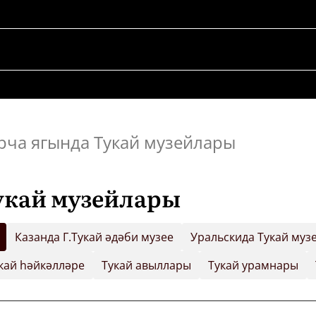
рча ягында Тукай музейлары
укай музейлары
Казанда Г.Тукай әдәби музее
Уральскида Тукай муз
кай һәйкәлләре
Тукай авыллары
Тукай урамнары