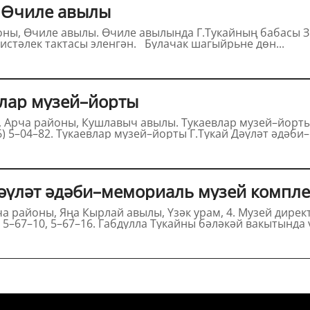
 Өчиле авылы
оны, Өчиле авылы. Өчиле авылында Г.Тукайның бабасы З
билгеле, ул урындагы йортка истәлек тактасы эленгән. Булачак шагыйрьне дөн...
лар музей–йорты
авылы. Тукаевлар музей–йортының мөдире – Ләйлә Мөнир кызы
Мөхәммәтшина. Тел.: 8 (84366) 5–04–82. Тукаевлар музей–йорты Г.Тукай Дәүләт ә
Дәүләт әдәби–мемориаль музей компл
ча районы, Яңа Кырлай авылы, Үзәк урам, 4. Музей дире
Абдуллин. Тел./факс: 8 (84366) 5–67–10, 5–67–16. Габдулла Тукайны бәләкәй вакытын