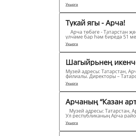
Укырга
Тукай ягы - Арча!
Арча төбәге - Татарстан җөмһүриятенең иң зур административ-территориаль берлеге. Аның 184,3 мең квадрат километр
үлчәме бар һәм биредә 51 ме
Укырга
Шагыйрьнең икенче
Музей адресы: Татарстан, Арча районы, Яңа Кырлай авылы, 
филиалы. Директоры – Татарс
Укырга
Арчаның “Казан арт
Музей адресы: Татарстан, Арча шәһәре, Совет мәйданы Татарстанда “Казан арты” тарих-этнография музее барлыкка килде.
Ул республиканың Арча райо
Укырга