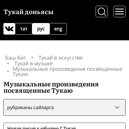
Тукай доньясы
тат
рус
eng
Баш бит
Тукай в искусстве
Тукай в музыке
Музыкальные произведения посвященные
Тукаю
Музыкальные произведения
посвященные Тукаю
рубриканы сайларга
Новая песня к юбилею Г.Тукая