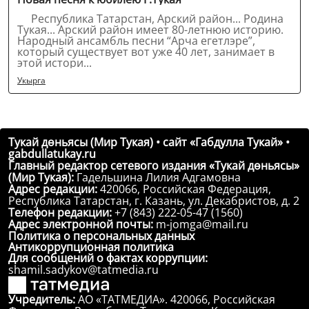
Республика Татарстан, Арский район... Родина
Тукая... Арский район имеет 80-летнюю историю.
Народный ансамбль песни “Арча егетлэре”,
который существует вот уже 40 лет, занимает в
этой истори...
Укырга
Тукай дөньясы (Мир Тукая) • сайт «Габдулла Тукай» •
gabdullatukay.ru
Главный редактор сетевого издания «Тукай дөньясы»
(Мир Тукая):
Гадельшина Лилия Адгамовна
Адрес редакции:
420066, Российская Федерация,
Республика Татарстан, г. Казань, ул. Декабристов, д. 2
Телефон редакции:
+7 (843) 222-05-47 (1560)
Адрес электронной почты:
m-jomga@mail.ru
Политика о персональных данных
Антикоррупционная политика
Для сообщений о фактах коррупции:
shamil.sadykov@tatmedia.ru
Учредитель:
АО «ТАТМЕДИА». 420066, Российская