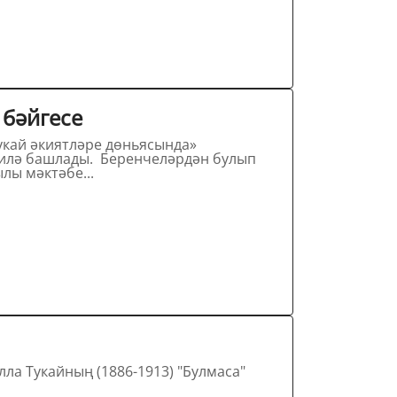
 бәйгесе
укай әкиятләре дөньясында»
еренчеләрдән булып
лы мәктәбе...