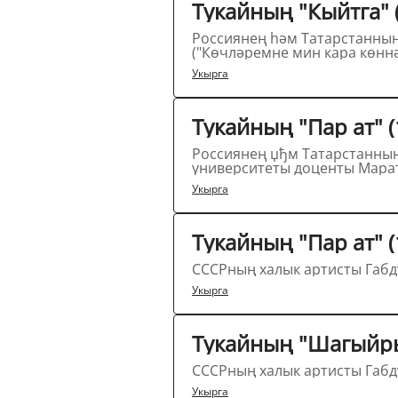
Россиянең һәм Татарстанның халык артисты Илдус Әхмәтҗанов татар шагыйре
Укырга
Тукайның "Пар ат" 
Россиянең џђм Татарстанның халык артисты Татарстанның халык, Башкортста
Укырга
Тукайның "Пар ат" 
Укырга
Тукайның "Шагыйрь
Укырга