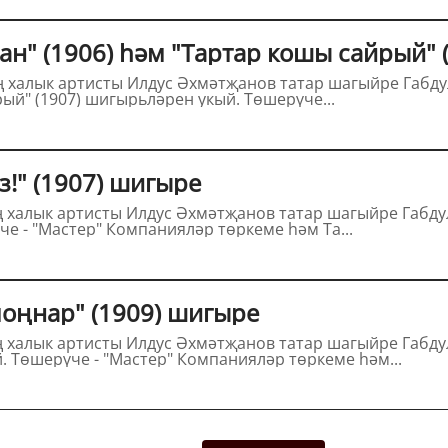
ан" (1906) һәм "Тартар кошы сайрый"
абдулла Тукайның (1886-1913) "Кичке азан"
(1906) һәм "Тартар кошы сайрый" (1907) шигырьләрен укый. Төшерүче...
Тукайның "Китмибез!" (1907) шигыре
абдулла Тукайның (1886-1913) "Китмибез!"
(1907) шигырен укый. Төшерүче - "Мастер" Компанияләр төркеме һәм Та...
Тукайның "Милли моңнар" (1909) шигыре
ре Габдулла Тукайның (1886-1913) "Милли
моңнар" (1909) шигырен укый. Төшерүче - "Мастер" Компанияләр төркеме һәм...