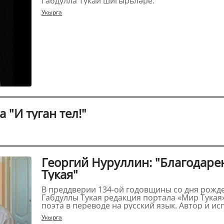
Габдулла Тукай шигырьләре.
Укырга
 "И туган тел!"
Георгий Нуруллин: "Благодаре
Тукая"
В преддверии 134-ой годовщины со дня рожде
Габдуллы Тукая редакция портала «Мир Тукая
поэта в переводе на русский язык. Автор и исп
Укырга