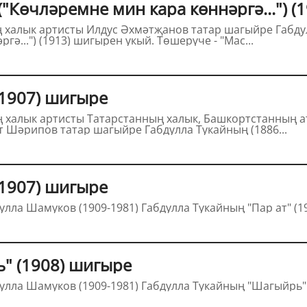
 Габдулла Тукайның (1886-1913) "Кыйтга"
("Көчләремне мин кара көннәргә...") (1913) шигырен укый. Төшерүче - "Мас...
(1907) шигыре
нның атказанган артисты, Башкорт дәүләт
университеты доценты Марат Шәрипов татар шагыйре Габдулла Тукайның (1886...
(1907) шигыре
СССРның халык артисты Габдулла Шамуков (1909-1981) Габ
" (1908) шигыре
СССРның халык артисты Габдулла Шамуков (1909-1981) Г