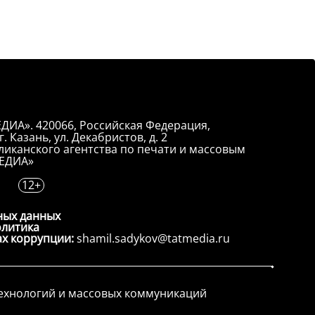
ДИА». 420066, Российская Федерация,
. Казань, ул. Декабристов, д. 2
иканского агентства по печати и массовым
ЕДИА»
12+
ных данных
олитика
ах коррупции:
shamil.sadykov@tatmedia.ru
технологий и массовых коммуникаций