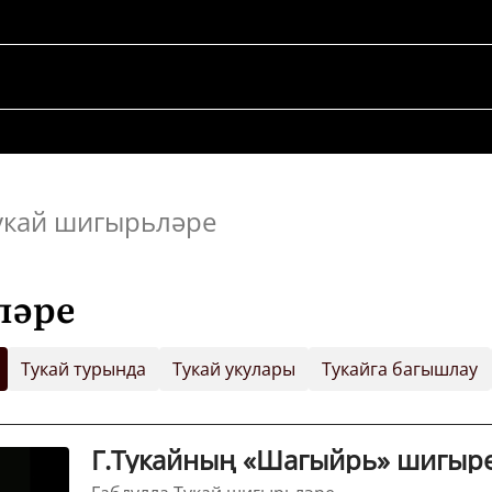
укай шигырьләре
ләре
Тукай турында
Тукай укулары
Тукайга багышлау
Г.Тукайның «Шагыйрь» шигыр