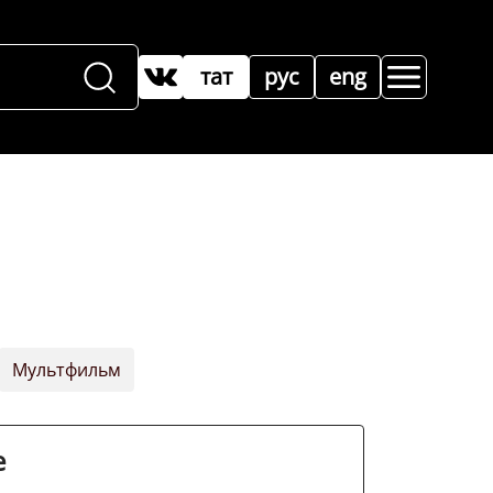
тат
рус
eng
Мультфильм
е