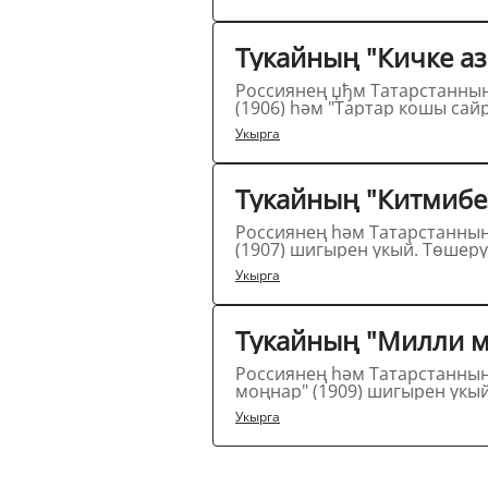
Тукайның "Кичке аз
Россиянең џђм Татарстанның халык артисты Илдус Әхмәтҗанов татар шагыйре Г
Укырга
Россиянең һәм Татарстанның халык артисты Илдус Әхмәтҗанов татар шагыйре Г
Укырга
Россиянең һәм Татарстанның халык артисты Илдус Әхмәтҗанов татар шагый
Укырга