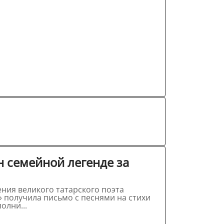
н семейной легенде за
ния великого татарского поэта
» получила письмо с песнями на стихи
олни...