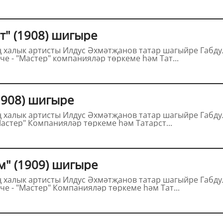
Тукайның "Мәхәббәт" (1908) шигыре
Габдулла Тукайның (1886-1913) "Мәхәббәт"
(1908) шигырен укый. Төшерүче - "Мастер" компанияләр төркеме һәм Тат...
Тукайның "Өмид" (1908) шигыре
бдулла Тукайның (1886-1913) "Өмид" (1908)
шигырен укый. Төшерүче - "Мастер" Компанияләр төркеме һәм Татарст...
Тукайның "Васыятем" (1909) шигыре
Габдулла Тукайның (1886-1913) "Васыятем"
(1909) шигырен укый. Төшерүче - "Мастер" Компанияләр төркеме һәм Тат...