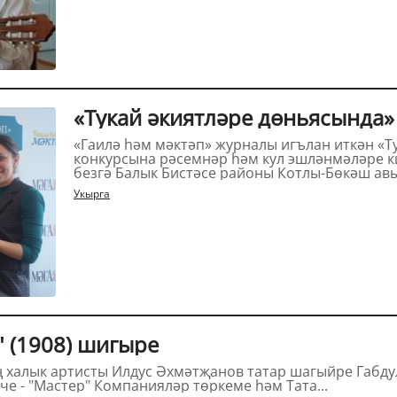
«Тукай әкиятләре дөньясында»
«Гаилә һәм мәктәп» журналы игълан иткән «Т
конкурсына рәсемнәр һәм кул эшләнмәләре килә башлады. Б
безгә Балык Бистәсе районы Котлы-Бөкәш авы
Укырга
Тукайның "Булмаса" (1908) шигыре
 Габдулла Тукайның (1886-1913) "Булмаса"
(1908) шигырен укый. Төшерүче - "Мастер" Компанияләр төркеме һәм Тата...