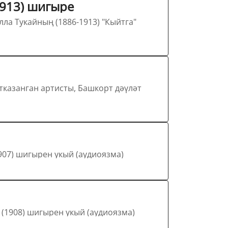
Тукайның "Кыйтга" ("Көчләремне мин кара көннәргә...") (1913) шигыре
дулла Тукайның "Пар ат" (1907) шигырен укый (аудиоязма)
абдулла Тукайның "Шагыйрь" (1908) шигырен укый (аудиоязма)