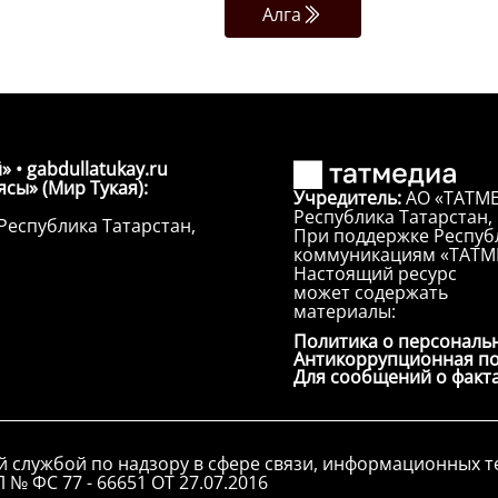
Алга
» • gabdullatukay.ru
сы» (Мир Тукая):
Учредитель:
АО «ТАТМЕ
Республика Татарстан, г
Республика Татарстан,
При поддержке Республ
коммуникациям «ТАТМ
Настоящий ресурс
может содержать
материалы:
Политика о персональ
Антикоррупционная п
Для сообщений о факт
й службой по надзору в сфере связи, информационных 
 № ФС 77 - 66651 ОТ 27.07.2016