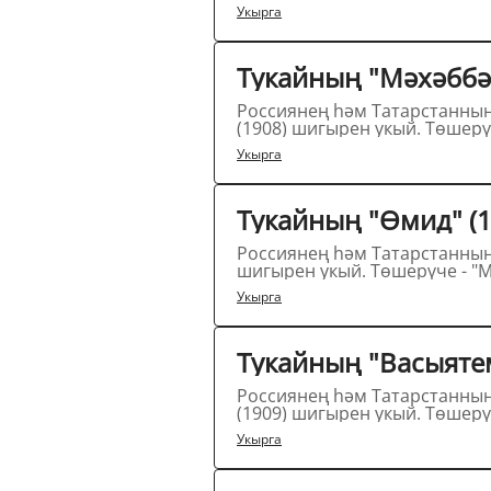
Укырга
Россиянең һәм Татарстанның халык артисты Илдус Әхмәтҗанов татар шагыйре 
Укырга
Россиянең һәм Татарстанның халык артисты Илдус Әхмәтҗанов татар шагыйре Га
Укырга
Россиянең һәм Татарстанның халык артисты Илдус Әхмәтҗанов татар шагыйре 
Укырга