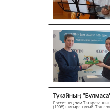
Россиянең һәм Татарстанның халык артисты Илдус Әхмәтҗанов татар шагыйре