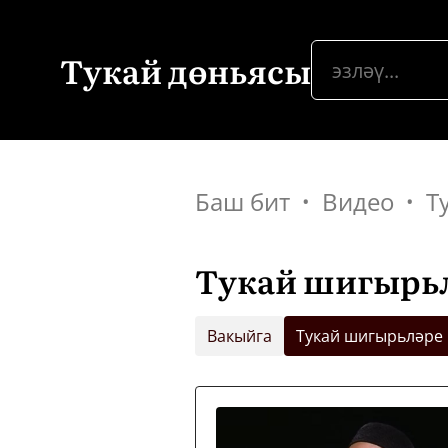
Тукай дөньясы
Баш бит
Видео
Т
Тукай шигырь
Вакыйга
Тукай шигырьләре