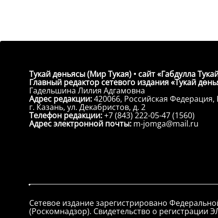
Тукай дөньясы (Мир Тукая) • сайт «Габдулла Тукай
Главный редактор сетевого издания «Тукай дөнья
Гадельшина Лилия Адгамовна
Адрес редакции:
420066, Российская Федерация, 
г. Казань, ул. Декабристов, д. 2
Телефон редакции:
+7 (843) 222-05-47 (1560)
Адрес электронной почты:
m-jomga@mail.ru
Сетевое издание зарегистрировано Федерально
(Роскомнадзор). Свидетельство о регистрации ЭЛ