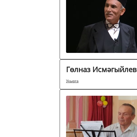
Гөлназ Исмәгыйлева
Укырга