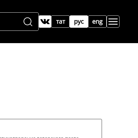
тат
рус
eng