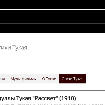
тихи Тукая
кая
Мультфильмы
О Тукае
Стихи Тукая
уллы Тукая "Рассвет" (1910)