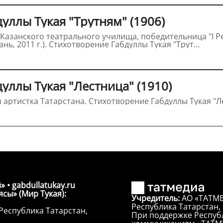
уллы Тукая "Трутням" (1906)
произведений Г.Тукая" (г. Казань, 2011 г.). Стихотворение Габдуллы Тукая "Трут...
уллы Тукая "Лестница" (1910)
Эльза Фардеева, заслуженная артистка Татарстана. Стихотворен
» • gabdullatukay.ru
сы» (Мир Тукая):
Учредитель:
АО «ТАТМЕ
Республика Татарстан, г
Республика Татарстан,
При поддержке Республ