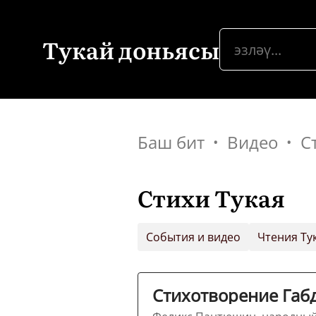
Тукай доньясы
Баш бит
Видео
С
Стихи Тукая
События и видео
Чтения Ту
Стихотворение Габд