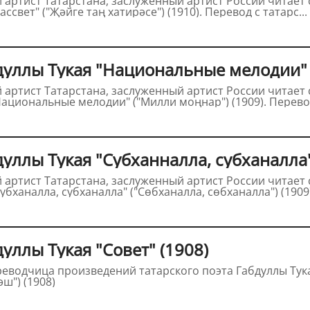
Габдуллы Тукая (1886-1913) "Рассвет" ("Җәйге таң хатирәсе") (1910). Перевод с татарс...
дуллы Тукая "Национальные мелодии" 
Габдуллы Тукая (1886-1913) "Национальные мелодии" ("Мил
уллы Тукая "Субханналла, субханалла"
убханалла, субханалла" ("Сөбханалла, сөбханалла") (1909)
уллы Тукая "Совет" (1908)
ш") (1908)