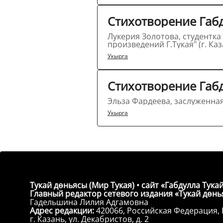
Стихотворение Габд
Лукерия Золотова, студентка Казанского театрального училища, победительница "I Республиканского конкурса чтецов
Укырга
Стихотворение Габд
Укырга
Тукай дөньясы (Мир Тукая) • сайт «Габдулла Тукай
Главный редактор сетевого издания «Тукай дөнья
Гадельшина Лилия Адгамовна
Адрес редакции:
420066, Российская Федерация, 
г. Казань, ул. Декабристов, д. 2