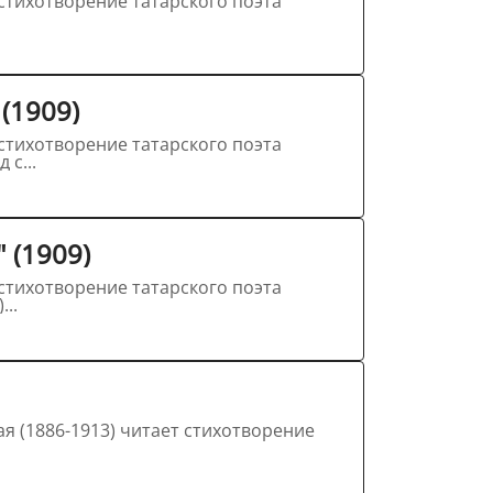
(1909)
ли моңнар") (1909). Перевод с...
 (1909)
...