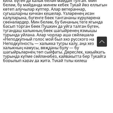
килә. Бүген дә халык белән мәйдан тулган. Мин
беләм, бу мәйданда минем кебек Тукай йөз еллыгын
көтеп алучылар күптер. Алар ветераннар,
сугышларны кичкән кешеләр. Үзләренең исән
калуларына, бүгенге бөек тантананы күрүләренә
сөенәләрдер. Мин беләм, бу бинаның теге ягында
басып торган бөек Пушкин да уйга талган бүген,
тугандаш халыкның бөек шагыйренең язмышы
турында уйлана. Алар чорлар аша сөйләшәләр.
«Неподкупный голос мой был эхо русского народа».
Неподкупность — халыкка тугры калу, аңа хезмәт итү,
халыкның намусы, вөҗданы булу — бу
шагыйрьләрнең төп сыйфаты. Дөреслек, хакыйкать
турында күпме сөйләнәбез, кайвакытта бер Тукайга
борылып карау да җитә. Тукай тулы килеш
хакыйкатьнең үзе.
Бу мәйданда ветераннарның уллары-кызлары,
оныклары. Тукайның туган көннәрен киләчәктә алар
бәйрәм итәчәк. Тукай — буыннар шагыйре. Татар
халкы бар җирдә Тукай бар, татар халкы яшәгәндә
Тукай яшәячәк. Без ветераннарны Тукай үзенең бу
җирдә бар булуы белән бәхетле итте, яшь, яңа буын,
сез дә Тукайдан аерылмагыз, сезнең күңелләрдә
Тукай рухы гасырлар аша барсын.
16 апрель, 1986
(Чыганак: Сибгат Хәким. Яшә, борчулы җаным.