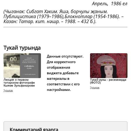
Апрель, 1986 ел
(Чыганак: Сибгат Хәким. Яшә, борчулы җаным.
Публицистика (1979–1986),
Блокнотлар (1954-1986). –
Казан: Татар. кит. нәшр. – 1988. – 432 б.).
Тукай турында
Данные отсутствуют.
Для корректного
отображения
виджета добавьте
материалы в
Лекция о первом
Тукай рухы - рәсемнәрдә
татарском фотографе
(ФОТО)
соответствии с его
Кыяме Зульфакарове
Тулырак
настройками.
Тулырак
Комментарий язарга