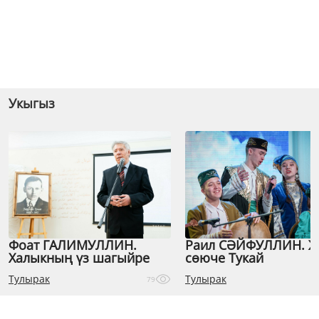
Укыгыз
Фоат ГАЛИМУЛЛИН.
Раил СӘЙФУЛЛИН. 
Халыкның үз шагыйре
сөюче Тукай
Тулырак
Тулырак
79