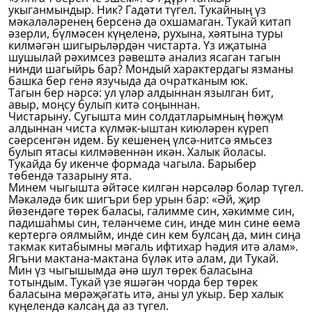
укыганмындыр. Ник? Гадәти түгел. Тукайның үз
мәкаләләренең берсенә дә охшамаган. Тукай китап
әзерли, бүлмәсен күңеленә, рухына, хәятына туры
килмәгән шигырьләрдән чистарта. Үз иҗатына
шушылай рәхимсез рәвештә анализ ясаган тагын
нинди шагыйрь бар? Мондый характердагы язманы
башка бер генә язучыда да очратканым юк.
Тагын бер нәрсә: ул үләр алдыннан язылган бит,
авыр, моңсу булып китә соңыннан.
Чистарыну. Сугышта мин солдатларымның һөҗүм
алдыннан чиста күлмәк-ыштан киюләрен күреп
сәерсенгән идем. Бу кешенең үлсә-нитсә ямьсез
булып ятасы килмәвеннән икән. Халык йоласы.
Тукайда бу икенче формада чагыла. Барыбер
төбендә тазарыну ята.
Минем чыгышта әйтәсе килгән нәрсәләр болар түгел.
Мәкаләдә бик шигъри бер урын бар: «Әй, җир
йөзендәге төрек баласы, галимме син, хәкимме син,
падишаһмы син, теләнчеме син, инде мин сине өемә
кертергә оялмыйм, инде син кем булсаң да, мин сиңа
такмак китабымны мәгаль ифтихар Һәдия итә алам».
Ягъни мактана-мактана бүләк итә алам, ди Тукай.
Мин үз чыгышымда әнә шул төрек баласына
тотындым. Тукай үзе яшәгән чорда бер төрек
баласына мөрәҗәгать итә, аны ул укыр. Бер халык
күңелендә калсаң да аз түгел.