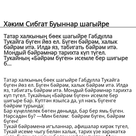
Хәким Сибгат Буыннар шагыйре
Татар халкының бөек шагыйре Габдулла
Тукайга бүген йөз ел. Бүген бәйрәм, халык
бәйрәм итә. Илдә яз, табигать бәйрәм итә.
Мондый бәйрәмнәр тарихта күп түгел.
Тукайның «Бәйрәм бүген» исемле бер шигыре
б...
Татар халкының бөек шагыйре Габдулла Тукайга
бүген йөз ел. Бүген бәйрәм, халык бәйрәм итә. Илдә
яз, табигать бәйрәм итә. Мондый бәйрәмнәр тарихта
күп түгел. Тукайның «Бәйрәм бүген» исемле бер
шигыре бар. Күптән язылса да, ул нәкъ бүгенге
бәйрәм турында:
Бар күңеллелек бөтен дөньяда, бар бер ямь бүген.
Нәрсәдән бу? —Мин беләм: бәйрәм бүген, бәйрәм
бүген!
Тукай бәйрәменә игъланнар, афишалар кирәк түгел,
Тукай исеме чыгу белән халык, тарих үзе хәрәкәткә