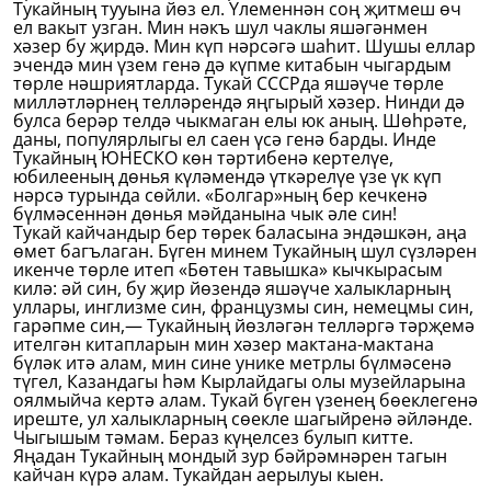
Тукайның тууына йөз ел. Үлеменнән соң җитмеш өч
ел вакыт узган. Мин нәкъ шул чаклы яшәгәнмен
хәзер бу җирдә. Мин күп нәрсәгә шаһит. Шушы еллар
эчендә мин үзем генә дә күпме китабын чыгардым
төрле нәшриятларда. Тукай СССРда яшәүче төрле
милләтләрнең телләрендә яңгырый хәзер. Нинди дә
булса берәр телдә чыкмаган елы юк аның. Шөһрәте,
даны, популярлыгы ел саен үсә генә барды. Инде
Тукайның ЮНЕСКО көн тәртибенә кертелүе,
юбилееның дөнья күләмендә үткәрелүе үзе үк күп
нәрсә турында сөйли. «Болгар»ның бер кечкенә
бүлмәсеннән дөнья мәйданына чык әле син!
Тукай кайчандыр бер төрек баласына эндәшкән, аңа
өмет багълаган. Бүген минем Тукайның шул сүзләрен
икенче төрле итеп «Бөтен тавышка» кычкырасым
килә: әй син, бу җир йөзендә яшәүче халыкларның
уллары, инглизме син, французмы син, немецмы син,
гарәпме син,— Тукайның йөзләгән телләргә тәрҗемә
ителгән китапларын мин хәзер мактана-мактана
бүләк итә алам, мин сине унике метрлы бүлмәсенә
түгел, Казандагы һәм Кырлайдагы олы музейларына
оялмыйча кертә алам. Тукай бүген үзенең бөеклегенә
иреште, ул халыкларның сөекле шагыйренә әйләнде.
Чыгышым тәмам. Бераз күңелсез булып китте.
Яңадан Тукайның мондый зур бәйрәмнәрен тагын
кайчан күрә алам. Тукайдан аерылуы кыен.