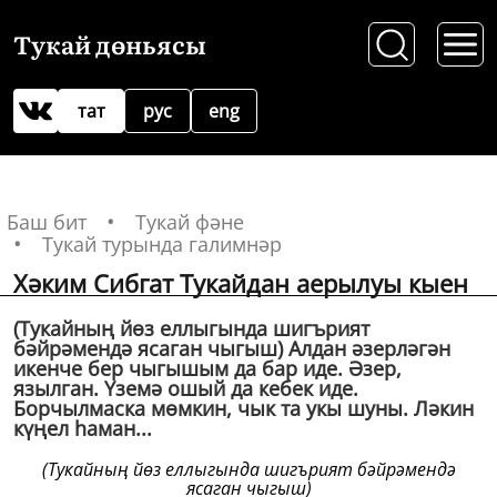
Тукай дөньясы
тат
рус
eng
Баш бит
Тукай фәне
Тукай турында галимнәр
Хәким Сибгат Тукайдан аерылуы кыен
(Тукайның йөз еллыгында шигърият
бәйрәмендә ясаган чыгыш) Алдан әзерләгән
икенче бер чыгышым да бар иде. Әзер,
язылган. Үземә ошый да кебек иде.
Борчылмаска мөмкин, чык та укы шуны. Ләкин
күңел һаман...
(Тукайның йөз еллыгында шигърият бәйрәмендә
ясаган чыгыш)