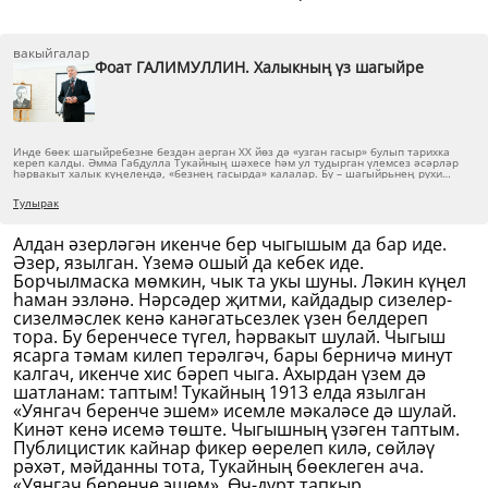
вакыйгалар
Фоат ГАЛИМУЛЛИН. Халыкның үз шагыйре
Инде бөек шагыйребезне бездән аерган XX йөз дә «узган гасыр» булып тарихка
кереп калды. Әмма Габдулла Тукайның шәхесе һәм ул тудырган үлемсез әсәрләр
һәрвакыт халык күңелендә, «безнең гасырда» калалар. Бу – шагыйрьнең рухи
үлемсезлеге дигән сүз.
Тулырак
Алдан әзерләгән икенче бер чыгышым да бар иде.
Әзер, язылган. Үземә ошый да кебек иде.
Борчылмаска мөмкин, чык та укы шуны. Ләкин күңел
һаман эзләнә. Нәрсәдер җитми, кайдадыр сизелер-
сизелмәслек кенә канәгатьсезлек үзен белдереп
тора. Бу беренчесе түгел, һәрвакыт шулай. Чыгыш
ясарга тәмам килеп терәлгәч, бары берничә минут
калгач, икенче хис бәреп чыга. Ахырдан үзем дә
шатланам: таптым! Тукайның 1913 елда язылган
«Уянгач беренче эшем» исемле мәкаләсе дә шулай.
Кинәт кенә исемә төште. Чыгышның үзәген таптым.
Публицистик кайнар фикер өерелеп килә, сөйләү
рәхәт, мәйданны тота, Тукайның бөеклеген ача.
«Уянгач беренче эшем». Өч-дүрт тапкыр