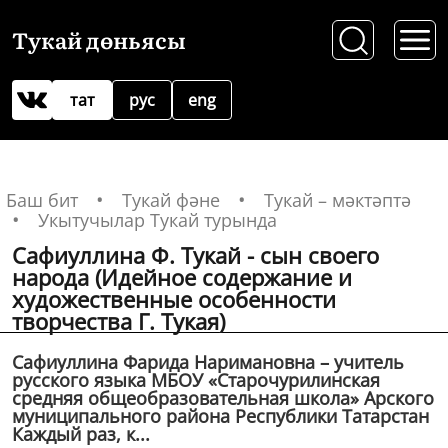
Тукай дөньясы
тат
рус
eng
Баш бит
Тукай фәне
Тукай – мәктәптә
Укытучылар Тукай турында
Сафиуллина Ф. Тукай - сын своего
народа (Идейное содержание и
художественные особенности
творчества Г. Тукая)
Сафиуллина Фарида Наримановна – учитель
русского языка МБОУ «Старочурилинская
средняя общеобразовательная школа» Арского
муниципального района Республики Татарстан
Каждый раз, к...