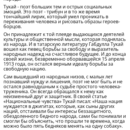
Тукай - поэт больших тем и острых социальных
эмоций. Это поэт - трибун и в то же время
тончайший лирик, который умел проникать в
переживания человека и рисовать образы героев-
борцов.
Он принадлежит к той плеяде выдающихся деятелей
культуры и общественной мысли, которая поднялась
из народа. И в татарскую литературу Габдулла Тукай
вошел как певец борьбы за свободу и выразитель
народных надежд на счастливое будущее. И до конца
своей жизни, безвременно оборвавшейся 15 апреля
1913 года, он остался верным идеалу борьбы за
свободную нацию.
Сам вышедший из народных низов, с малых лет
познавший нужду и лишения, поэт не мог быть и не
остался равнодушным к судьбе простого человека-
труженика. Он всегда обращался к нему как
неизменный друг и защитник. В своей статье
«Национальные чувства» Тукай писал: «Наша нация
нуждается в джигитах, которые, как сыны других
наций, отстаивали бы интересы беззащитного,
обездоленного бедного народа, сами бы понимали и
смогли бы объяснить, что прошли те времена, когда
можно было пять бедняков менять на одну собаку».