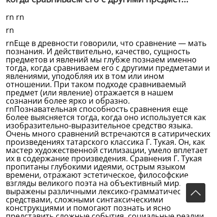
rn rn
rn
rnЕще в древности говорили, что сравнение — мать
познания. И действительно, качество, сущность
предметов и явлений мы глубже познаем именно
тогда, когда сравниваем его с другими предметами и
явлениями, уподобляя их в том или ином
отношении. При таком подходе сравниваемый
предмет (или явление) отражается в нашем
сознании более ярко и образно.
rnПознавательная способность сравнения еще
более выясняется тогда, когда оно используется как
изобразительно-выразительное средство языка.
Очень много сравнений встречаются в сатирических
произведениях татарского классика Г. Тукая. Он, как
мастер художественной стилизации, умело вплетает
их в содержание произведения. Сравнения Г. Тукая
пропитаны глубокими идеями, острым языком
времени, отражают эстетическое, философские
взгляды великого поэта на объективный мир. Они
выражены различными лексико-грамматическими
средствами, сложными синтаксическими
конструкциями и помогают познать и ясно
представить сложные события, социальные реалии