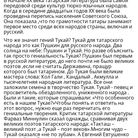
В начале ХХ века татарская литература была самой
передовой среди культур тюрко-язычных народов.
Когда в середине двадцатых годов ХХ века была
проведена перепись населения Советского Союза,
Она показала ,что по грамотности татары занимают
первое место среди всех народов страны, включая и
русский.
Что же значит гений Тукай? Тукай для татарского
народа это как Пушкин для русского народа. Два
солнца на небе: Пушкин и Тукай. Но разве объяснить
так просто гениальность Тукая? Пушкин был первым
в русской литературе, до него почти не было великих
поэтов ,если не считать Державина, пращур
которого был татарином. До Тукая были великие
мастера слова: Кол Гали , Кандалый , Акмулла и
тысячелетняя народная литература. Все они
заложили семена в творчество Тукая. Тукай - певец и
просветитель обездоленного, униженного народа .
Были и такие, которые спрашивали: «Что особенного
есть в нашем Тукае?»Чтобы понять и ответить на
этот вопрос, нужно еще раз перечитать его
гениальные творения. Критик татарской литературы
Фарваз Миннулин сказал однажды, сравнивая двух
великих поэтов татарского народа: «Такташ –
великий поэт ,а Тукай – поэт веков».Многим чудо –
Тукай оказался «не по зубам». А Евгений Евтушенко