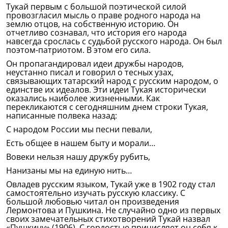
Тукай первым с большой поэтической силой
провозгласил мысль о праве родного народа на
землю отцов, на собственную историю. Он
отчетливо сознавал, что история его народа
навсегда срослась с судьбой русского народа. Он был
поэтом-патриотом. В этом его сила.
Он пропагандировал идеи дружбы народов,
неустанно писал и говорил о тесных узах,
связывающих татарский народ с русским народом, о
единстве их идеалов. Эти идеи Тукая исторически
оказались наиболее жизненными. Как
перекликаются с сегодняшним днем строки Тукая,
написанные полвека назад:
С народом России мы песни певали,
Есть общее в нашем быту и морали…
Вовеки нельзя нашу дружбу рубить,
Нанизаны мы на единую нить…
Овладев русским языком, Тукай уже в 1902 году стал
самостоятельно изучать русскую классику. С
большой любовью читал он произведения
Лермонтова и Пушкина. Не случайно одно из первых
своих замечательных стихотворений Тукай назвал
«Пушкину» (1906). С гордостью причисляет он себя к