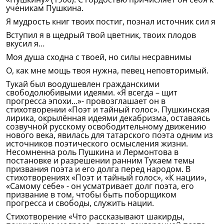
ученикам Пушкина.
Я мудрость книг твоих постиг, познал источник сил я
Вступил я в щедрый твой цветник, твоих плодов
вкусил я…
Моя душа сходна с твоей, но силы несравнимы
О, как мне мощь твоя нужна, певец неповторимый.
Тукай был воодушевлен гражданскими
свободолюбивыми идеями. «Я всегда – щит
прогресса эпохи…»- провозглашает он в
стихотворении «Поэт и тайный голос». Пушкинская
лирика, окрылённая идеями декабризма, оставаясь
созвучной русскому освободительному движению
нового века, явилась для татарского поэта одним из
источников поэтического осмысления жизни.
Несомненна роль Пушкина и Лермонтова в
постановке и разрешении ранним Тукаем темы
призвания поэта и его долга перед народом. В
стихотворениях «Поэт и тайный голос», «К нации»,
«Самому себе» - он усматривает долг поэта, его
призвание в том, чтобы быть поборщиком
прогресса и свободы, служить нации.
Стихотворение «Что рассказывают шакирды,