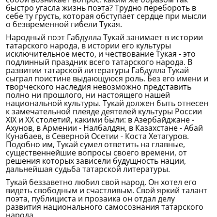
быстро угасла жизнь поэта? Трудно перебороть в
себе ту грусть, которая обступает сердце при мысли
о безвременной гибели Тукая.
Народный поэт Габдулла Тукай занимает в истории
татарского народа, в истории его культуры
исключительное место, и чествование Тукая - это
подлинный праздник всего татарского народа. В
развитии татарской литературы Габдулла Тукай
сыграл поистине выдающуюся роль. Без его имени и
творческого наследия невозможно представить
полно ни прошлого, ни настоящего нашей
национальной культуры. Тукай должен быть отнесен
к замечательной плеяде деятелей культуры России
XIX и XX столетий, какими были: в Азербайджане -
Ахунов, в Армении - Налбалдян, в Казахстане - Абай
Кунабаев, в Северной Осетии - Коста Хетагуров.
Подобно им, Тукай сумел ответить на главные,
существеннейшие вопросы своего времени, от
решения которых зависели будущность нации,
дальнейшая судьба татарской литературы.
Тукай беззаветно любил свой народ. Он хотел его
видеть свободным и счастливым. Свой яркий талант
поэта, публициста и прозаика он отдал делу
развития национального самосознания татарского
народа.