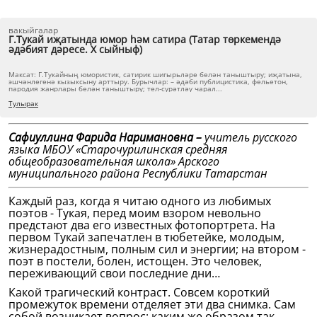
вакыйгалар
Г.Тукай иҗатында юмор һәм сатира (Татар төркемендә
әдәбият дәресе. X сыйныф)
Максат: Г.Тукайның юмористик, сатирик шигырьләре белән таныштыру; иҗатына,
эшчәнлегенә кызыксыну арттыру. Бурычлар: – әдәби публицистика, фельетон,
пародия жанрлары белән таныштыру; тел-сурәтләү чарал...
Тулырак
Сафиуллина Фарида Наримановна –
учитель русского
языка МБОУ «Старочурилинская средняя
общеобразовательная школа» Арского
муниципального района Республики Татарстан
Каждый раз, когда я читаю одного из любимых
поэтов - Тукая, перед моим взором невольно
предстают два его известных фотопортрета. На
первом Тукай запечатлен в тюбетейке, молодым,
жизнерадостным, полным сил и энергии; на втором -
поэт в постели, болен, истощен. Это человек,
переживающий свои последние дни…
Какой трагический контраст. Совсем короткий
промежуток времени отделяет эти два снимка. Сам
собой возникает вопрос: каким же образом так