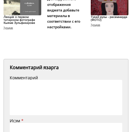
отображения
виджета добавьте
материалы в
Лекция о первом
Тукай рухы - рәсемнәрдә
татарском фотографе
(ФОТО)
соответствии с его
Кыяме Зульфакарове
Тулырак
настройками.
Тулырак
Комментарий язарга
Комментарий
Исэм
*