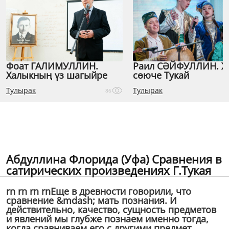
Фоат ГАЛИМУЛЛИН.
Раил СӘЙФУЛЛИН. 
Халыкның үз шагыйре
сөюче Тукай
Тулырак
Тулырак
86
Абдуллина Флорида (Уфа) Сравнения в
сатирических произведениях Г.Тукая
rn rn rn rnЕще в древности говорили, что
сравнение &mdash; мать познания. И
действительно, качество, сущность предметов
и явлений мы глубже познаем именно тогда,
когда сравниваем его с другими предмет...