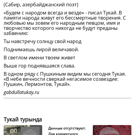
(Сабир, азербайджанский поэт)
«Будем с народом всегда и везде» - писал Тукай. В
памяти народа живут его бессмертные творения. С
любовью мы зовем его народным певцом, имя и
творчество которого никогда не будут преданы
забвению:
Ты навстречу солнцу свой народ
Поднимаешь лирой величавой.
В светлом имени твоем живет
Выше гор поднявшаяся слава.
В одном ряду с Пушкиным видим мы сегодня Тукая.
«В небе вечности сверкай негасимое созвездие:
Пушкин, Лермонтов, Тукай».
gabdullatukay.ru
Тукай турында
Данные отсутствуют.
Для корректного