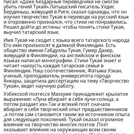
писал: «Даже бездарные переводчики не смогли
убить гений Тукай».Латышский писатель Улдис
Бердиныш, живущий в Риге, сказал однажды, что он
изучил творчество Тукая в переводе на русский язык
и откровенно признался, что стихи не понравились.
Решил дойти до истины: чтобы понять стихи Тукая,
выучил татарский язык.
Имя Тукая не сходит с языка всего татарского народа
Его имя произносят в далекой Финляндии. Есть
общество имени Габдуллы Тукая. Гумер Дахер,
живущий в Финляндии, на английском и финском
языках написал монографию. Стихи Тукая знает и
читает наизусть каждая татарская семья в
Финляндии. Наш соотечественник, Фатыма Узкан,
ученый, преподаватель университета города
Анкары, защитила диссертацию на тему «Творчество
Тукая», ведет научную работу.
Узбекской поэтессе Махзуме принадлежит крылатое
выражение: «Луна вбирает в себя лучи солнца, а
потом раздает их».Так и всякий поэт сначала
вбирает в себя творческий опыт предшественников
,а потом сам становится таким же источником опыта
для следующих поколений. Тукай оказал огромное
влияние на творчество многих поэтов .Поэт
оказывает влияние на окружающих всем своим