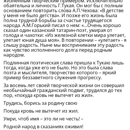
жизненным творческим примером. Исключительно
обаятельна и личность Г.Тукая. Он мог бы с полным
основанием повторить слова А.П.Чехова: «В детстве
у меня не было детства». И позже его жизнь была
полна трудной борьбы за счастье трудящегося
народа. А.М.Горький писал о нем: «…Очень хорошо
сказал один казанский татарин-поэт, умирая от
голода и чахотки: «Из железной клетки мира улетает,
улетает юная душа моя». В повторении – «улетает» - я
слышу радость. Ныне мы воспринимаем эту радость
как чувство исполненного долга перед родным
народом.
Подлинная поэтическая слава пришла к Тукаю лишь
тогда, когда уже его не было. Но это была слава
поэта и мыслителя, творчество которого – яркий
пример беззаветного служения прогрессу.
За восемь лет своей творческой жизни он совершил
необычайный гражданский подвиг, трудился до тех
пор, «покуда кровь не вытечет из жил».
Трудись, борись за родину свою
Покуда кровь не вытечет из жил.
Умри, чтоб имя – это ли не честь! –
Родной народ в сказаниях оживил!