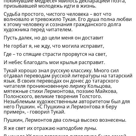
покинувшие медресе» явилось декларацией поэта,
призывавшей молодежь идти в жизнь.
Судьба простого, чистого человека – вот что
волновало и тревожило Тукая. Его душа полна любви
к этому человеку и сознания гражданского долга
художника перед читателем.
Пусть далек, но до цели меня он доставит
Не горбат я, не жду, что могила исправит,
Где – то спящие страсти прорвутся на свет,
И небес благодать мои крылья расправит.
Тукай хорошо знал русскую классику. Много сил
отдавал переводам русской литературы на татарский
язык. В своих переводах он донес до татарского
читателя проникновенную лирику Кольцова,
мятежные стихи Лермонтова, поэзию Майкова,
Полонского, великие творения Толстого.
Незыблемым художественным авторитетом был для
него Пушкин. «С Пушкина и Лермонтова я беру
пример», - говорил Тукай.
Пушкин, Лермонтов два солнца высоко вознесены.
Я же свет их отражаю наподобие луны.