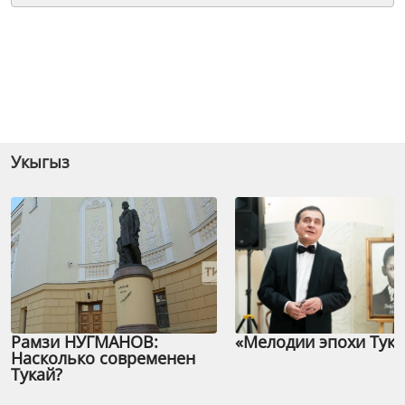
Укыгыз
Рамзи НУГМАНОВ:
«Мелодии эпохи Тука
Насколько современен
Тукай?