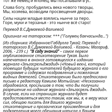
Тот же немец и японец; мы посапывали в ус.
Слава богу, пробудились века нового творцы,
Мы, хозяева, возводим просвещения дворцы.
Силы нации младые взялись нынче за перо.
Горе, муки и терзанья - это нынче всё старо!
Перевод В.С.Думаевой-Валиевой
Оригинал на татарском: *** ("Голүмең бакчасында...")
(Из сборника: Избранное/Габдулла Тукай; Перевод с
татарского В.С.Думаевой-Валиевой. - Казань: Магариф,
2006. - 239 с.)
"В саду знаний"
– самое первое
опубликованное стихотворение Тукая. Было
напечатано в анонсе готовящегося к изданию
журнала «Эльгасрельджадид» («Новый век»), который
оповещал будущих читателей будущего журнала о его
программе и содержал поздравления и пожелания
видных деятелей. Стихотворению было предпослано
письмо к редактору Камилю Мотыйгию: «Несказанно
обрадовался, прослышав о том, что Вы получили
разрешение на издание журнала «Эльгасрель джадид».
В случае, если на страницах журнала будет
предоставляться место таким, как мы, я, в меру моих
сил, обещаю писать для Вашего журнала
стихотворные и прозаические произведения и для
подкрепления моего обещания написал о Вашем