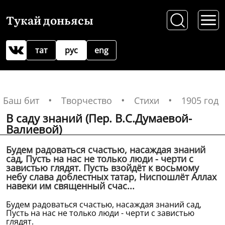
Тукай доньясы
тат
рус
eng
Баш бит
Творчество
Стихи
1905 год
В саду знаний (Пер. В.С.Думаевой-
Валиевой)
Будем радоваться счастью, насаждая знаний
сад, Пусть на нас не только люди - черти с
завистью глядят. Пусть взойдёт к восьмому
небу слава доблестных татар, Ниспошлёт Аллах
навеки им священный счас...
Будем радоваться счастью, насаждая знаний сад,
Пусть на нас не только люди - черти с завистью
глядят.