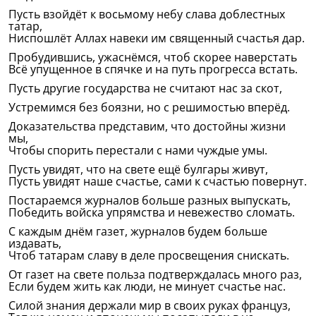
Пусть взойдёт к восьмому небу слава доблестных
татар,
Ниспошлёт Аллах навеки им священный счастья дар.
Пробудившись, ужаснёмся, чтоб скорее наверстать
Всё упущенное в спячке и на путь прогресса встать.
Пусть другие государства не считают нас за скот,
Устремимся без боязни, но с решимостью вперёд.
Доказательства представим, что достойны жизни
мы,
Чтобы спорить перестали с нами чуждые умы.
Пусть увидят, что на свете ещё булгары живут,
Пусть увидят наше счастье, сами к счастью повернут.
Постараемся журналов больше разных выпускать,
Победить войска упрямства и невежество сломать.
С каждым днём газет, журналов будем больше
издавать,
Чтоб татарам славу в деле просвещения снискать.
От газет на свете польза подтверждалась много раз,
Если будем жить как люди, не минует счастье нас.
Силой знания держали мир в своих руках француз,