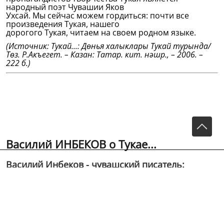
народный поэт Чувашии Яков
Ухсай. Мы сейчас можем гордиться: почти все
произведения Тукая, нашего
дорогого Тукая, читаем на своем родном языке.
(Источник: Тукай...: Дөнья халыклары Тукай турында/
Төз. Р.Акъегет. – Казан: Татар. кит. нәшр., – 2006. –
222 б.)
Василий ИНБЕКОВ о Тукае...
Василий Инбеков - чувашский писатель:
Великие поэты, как Тукай, объединяют народы,
и не только народы, но и континенты.
(Источник: Тукай...: Дөнья халыклары Тукай
турында/Төз. Р.Акъегет. &ndash;...
Василий Инбеков
- чувашский писатель: