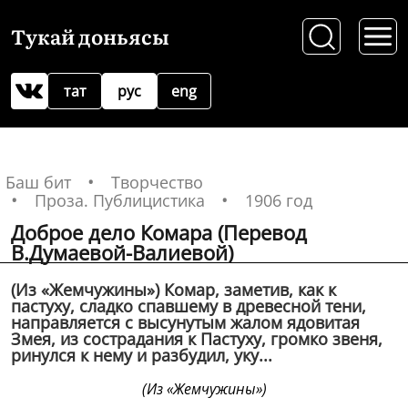
Тукай доньясы
тат
рус
eng
Баш бит
Творчество
Проза. Публицистика
1906 год
Доброе дело Комара (Перевод
В.Думаевой-Валиевой)
(Из «Жемчужины») Комар, заметив, как к
пастуху, сладко спавшему в древесной тени,
направляется с высунутым жалом ядовитая
Змея, из сострадания к Пастуху, громко звеня,
ринулся к нему и разбудил, уку...
(Из «Жемчужины»)