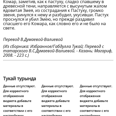
Комар, заметив, как к пастуху, сладко спавшему в
древесной тени, направляется с высунутым жалом
ядовитая Змея, из сострадания к Пастуху, громко
звеня, ринулся к нему и разбудил, укусивши. Пастух
проснулся и убил Змею, но прежде раздавил
спасшего его Комара, как словно его и не было на
свете.
Перевод В.Думаевой-Валиевой
(Из сборника: Избранное/Габдулла Тукай; Перевод с
татарского В.С.Думаевой-Валиевой. - Казань: Магариф,
2008. - 223 с.)
Тукай турында
Данные отсутствуют.
Данные отсутствуют.
Данные отсутствуют.
Для корректного
Для корректного
Для корректного
отображения
отображения
отображения
виджета добавьте
виджета добавьте
виджета добавьте
материалы в
материалы в
материалы в
соответствии с его
соответствии с его
соответствии с его
настройками.
настройками.
настройками.