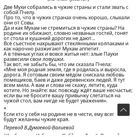
Две Мухи собрались в чужие страны и стали звать с
собой Пчелу.
Про то, что в чужих странах очень хорошо, слыхали
они от Совы.
Да и как Мухам не стремиться в чужие страны? На
родине их обижают, словно незваных гостей, гонят
от стола и кушаний дорогих не дают…
Всё съестное накрывают стеклянными колпаками и
как нарочно разжигают Мухам аппетит.
А в тёмных углах и вовсе житья нет: злые Пауки
развесили свои ловушки.
Так вот, не забыть бы, что им сказала Пчела:
«Мне моя родная земля, где я родилась и выросла,
дорога. Я сотовым своим мёдом снискала любовь
помещиков, баев и даже деревенских людей. Я тут
всем мила. А вам и слова не скажу, летите, куда
хотите. Но знайте: вас повсюду ждёт ваше несчастье;
если вы не бросите вашу привычку слетаться на
чужой стол, вам нигде не будет уважения».
*
Если кто у себя на родине не в чести, ему всегда
будут желанны чужие края.
Перевод В.Думаевой-Валиевой
(Из сборника: Избранное/Габдулла Тукай; Перевод с