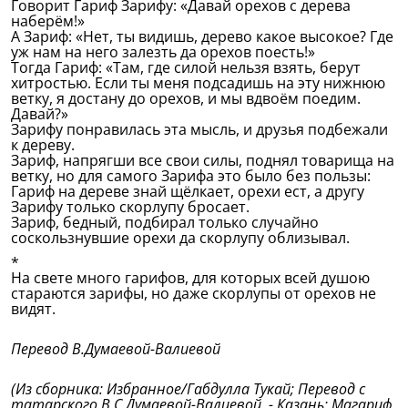
Говорит Гариф Зарифу: «Давай орехов с дерева
наберём!»
А Зариф: «Нет, ты видишь, дерево какое высокое? Где
уж нам на него залезть да орехов поесть!»
Тогда Гариф: «Там, где силой нельзя взять, берут
хитростью. Если ты меня подсадишь на эту нижнюю
ветку, я достану до орехов, и мы вдвоём поедим.
Давай?»
Зарифу понравилась эта мысль, и друзья подбежали
к дереву.
Зариф, напрягши все свои силы, поднял товарища на
ветку, но для самого Зарифа это было без пользы:
Гариф на дереве знай щёлкает, орехи ест, а другу
Зарифу только скорлупу бросает.
Зариф, бедный, подбирал только случайно
соскользнувшие орехи да скорлупу облизывал.
*
На свете много гарифов, для которых всей душою
стараются зарифы, но даже скорлупы от орехов не
видят.
Перевод В.Думаевой-Валиевой
(Из сборника: Избранное/Габдулла Тукай; Перевод с
татарского В.С.Думаевой-Валиевой. - Казань: Магариф,