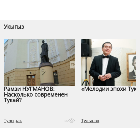
Укыгыз
Рамзи НУГМАНОВ:
«Мелодии эпохи Тука
Насколько современен
Тукай?
Тулырак
Тулырак
56