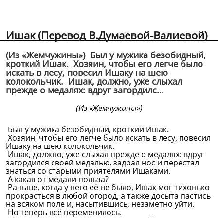
Ишак (Перевод В.Думаевой-Валиевой)
(Из «Жемчужины») Был у мужика безобидный,
кроткий Ишак. Хозяин, чтобы его легче было
искать в лесу, повесил Ишаку на шею
колокольчик. Ишак, должно, уже слыхал
прежде о медалях: вдруг загордилс...
(Из «Жемчужины»)
Был у мужика безобидный, кроткий Ишак.
Хозяин, чтобы его легче было искать в лесу, повесил
Ишаку на шею колокольчик.
Ишак, должно, уже слыхал прежде о медалях: вдруг
загордился своей медалью, задрал нос и перестал
знаться со старыми приятелями Ишаками.
А какая от медали польза?
Раньше, когда у него её не было, Ишак мог тихонько
прокрасться в любой огород, а также досыта пастись
на всяком поле и, насытившись, незаметно уйти.
Но теперь всё переменилось.