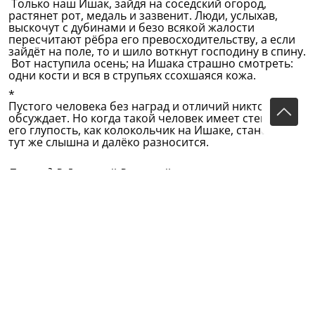
Только наш Ишак, зайдя на соседский огород,
растянет рот, медаль и зазвенит. Люди, услыхав,
выскочут с дубинами и безо всякой жалости
пересчитают рёбра его превосходительству, а если
зайдёт на поле, то и шило воткнут господину в спину.
Вот наступила осень; на Ишака страшно смотреть:
одни кости и вся в струпьях ссохшаяся кожа.
*
Пустого человека без наград и отличий никто не
обсуждает. Но когда такой человек имеет степени,
его глупость, как колокольчик на Ишаке, становится
тут же слышна и далёко разносится.
Перевод В.Думаевой-Валиевой
(Из сборника: Избранное/Габдулла Тукай; Перевод с
татарского В.С.Думаевой-Валиевой. - Казань: Магариф,
2008. - 223 с.)