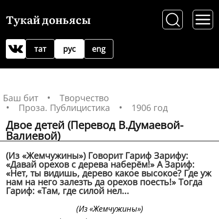
Тукай доньясы
тат
рус
eng
Баш бит
Творчество
Проза. Публицистика
1906 год
Двое детей (Перевод В.Думаевой-
Валиевой)
(Из «Жемчужины») Говорит Гариф Зарифу:
«Давай орехов с дерева наберём!» А Зариф:
«Нет, ты видишь, дерево какое высокое? Где уж
нам на него залезть да орехов поесть!» Тогда
Гариф: «Там, где силой нел...
(Из «Жемчужины»)