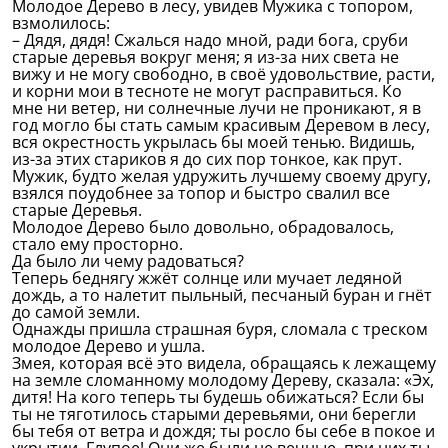
Молодое Дерево в лесу, увидев Мужика с топором,
взмолилось:
– Дядя, дядя! Сжалься надо мной, ради бога, сруби
старые деревья вокруг меня; я из-за них света не
вижу и не могу свободно, в своё удовольствие, расти,
и корни мои в тесноте не могут расправиться. Ко
мне ни ветер, ни солнечные лучи не проникают, я в
год могло бы стать самым красивым Деревом в лесу,
вся окрестность укрылась бы моей тенью. Видишь,
из-за этих стариков я до сих пор тонкое, как прут.
Мужик, будто желая удружить лучшему своему другу,
взялся поудобнее за топор и быстро свалил все
старые Деревья.
Молодое Дерево было довольно, обрадовалось,
стало ему просторно.
Да было ли чему радоваться?
Теперь беднягу жжёт солнце или мучает ледяной
дождь, а то налетит пыльный, песчаный буран и гнёт
до самой земли.
Однажды пришла страшная буря, сломала с треском
молодое Дерево и ушла.
Змея, которая всё это видела, обращаясь к лежащему
на земле сломанному молодому Дереву, сказала: «Эх,
дитя! На кого теперь ты будешь обижаться? Если бы
ты не тяготилось старыми деревьями, они берегли
бы тебя от ветра и дождя; ты росло бы себе в покое и