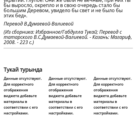
укрытии. Глупое! Они же были не вечные, при них ты
бы выросло, окрепло и в свою очередь стало бы
большим Деревом, увидело бы свет и не было бы
этих бед».
Перевод В.Думаевой-Валиевой
(Из сборника: Избранное/Габдулла Тукай; Перевод с
татарского В.С.Думаевой-Валиевой. - Казань: Магариф,
2008. - 223 с.)
Тукай турында
Данные отсутствуют.
Данные отсутствуют.
Данные отсутствуют.
Для корректного
Для корректного
Для корректного
отображения
отображения
отображения
виджета добавьте
виджета добавьте
виджета добавьте
материалы в
материалы в
материалы в
соответствии с его
соответствии с его
соответствии с его
настройками.
настройками.
настройками.