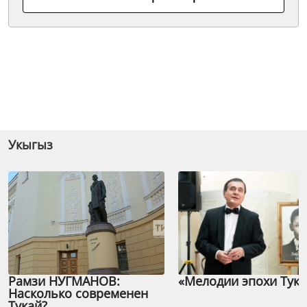
Укыгыз
Рамзи НУГМАНОВ:
«Мелодии эпохи Тука
Насколько современен
Тукай?