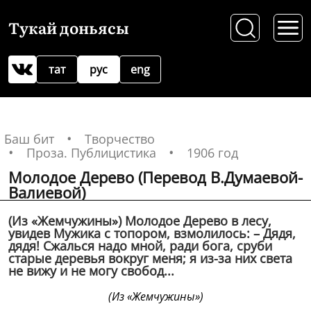
Тукай доньясы
тат
рус
eng
Баш бит
Творчество
Проза. Публицистика
1906 год
Молодое Дерево (Перевод В.Думаевой-
Валиевой)
(Из «Жемчужины») Молодое Дерево в лесу,
увидев Мужика с топором, взмолилось: – Дядя,
дядя! Сжалься надо мной, ради бога, сруби
старые деревья вокруг меня; я из-за них света
не вижу и не могу свобод...
(Из «Жемчужины»)