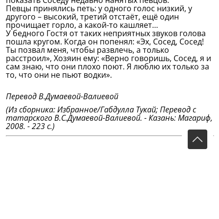
показать Соседу недавно нанятых певцов.
Певцы принялись петь: у одного голос низкий, у
другого – высокий, третий отстаёт, ещё один
прочищает горло, а какой-то кашляет…
У бедного Гостя от таких неприятных звуков голова
пошла кругом. Когда он попенял: «Эх, Сосед, Сосед!
Ты позвал меня, чтобы развлечь, а только
расстроил», Хозяин ему: «Верно говоришь, Сосед, я и
сам знаю, что они плохо поют. Я люблю их только за
то, что они не пьют водки».
Перевод В.Думаевой-Валиевой
(Из сборника: Избранное/Габдулла Тукай; Перевод с
татарского В.С.Думаевой-Валиевой. - Казань: Магариф,
2008. - 223 с.)
Возчик и Разбойник (Перевод
В.Думаевой-Валиевой)