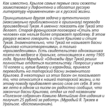
Как известно, Крылов самые первые свои сюжеты
заимствовал у Лафонтена и обогатил русскую
литературу «применением» их к русской жизни.
Принципиально другая задача у аутентичного
(максимально приближенного к оригиналу) перевода
произведений Тукая. А именно: показать как Тукай это
делает. Старая французская поговорка «Стиль это
человек» как нельзя более отражает проблему. В этом
ракурсе можно говорить о стиле Крылова и стиле
Тукая. Знаменательно, что Тукай не называет басни
Крылова «стихотворениями», а только
«произведениями». Есть свидетельство однокашника
поэта по медресе в Уральске, относящееся к лету 1905
года. Ярулла Мурадый: «Однажды друг Тукай решил
полностью отдаться писательству. Попросил у меня
10 копеек и, купив бумагу и карандаш, принялся
переводить на татарский басни знаменитого
Крылова. В некоторых из этих басен он показывает
то, что относится к нашей татарской жизни, и по
этому поводу прибавляет много слов от себя. В это
же лето в одном из писем он радостно сообщил, что
закончил басни Крылова, отдал их под названием
«Полезное собрание» Камилю Мотыйгию для издания и
получит 25 рублей за работу». (Мурадый Я. Тукаев в
Уральске. «Воспоминания»).