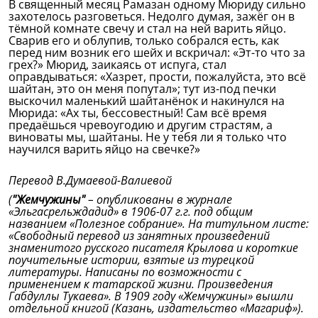
В священный месяц Рамазан одному Мюриду сильно
захотелось разговеться. Недолго думая, зажёг он в
тёмной комнате свечу и стал на ней варить яйцо.
Сварив его и облупив, только собрался есть, как
перед ним возник его шейх и вскричал: «Эт-то что за
грех?» Мюрид, заикаясь от испуга, стал
оправдываться: «Хазрет, прости, пожалуйста, это всё
шайтан, это он меня попутал»; тут из-под печки
выскочил маленький шайтанёнок и накинулся на
Мюрида: «Ах ты, бессовестный! Сам всё время
предаёшься чревоугодию и другим страстям, а
виноваты мы, шайтаны. Не у тебя ли я только что
научился варить яйцо на свечке?»
Перевод В.Думаевой-Валиевой
(
"Жемчужины"
– опубликованы в журнале
«Эльгасрельждадид» в 1906-07 г.г. под общим
названием «Полезное собрание». На титульном листе:
«Свободный перевод из занятных произведений
знаменитого русского писателя Крылова и короткие
поучительные истории, взятые из турецкой
литературы. Написаны по возможности с
применением к татарской жизни. Произведения
Габдуллы Тукаева». В 1909 году «Жемчужины» вышли
отдельной книгой (Казань, издательство «Магариф»).