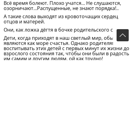
Всё время болеют. Плохо учатся… Не слушаются,
озорничают…Распущенные, не знают порядка!..
А такие слова выходят из кровоточащих сердец
отцов и матерей.
Они, как ложка дёгтя в бочке родительского счастья.
Дети, когда приходят в наш светлый мир, обычно
являются как море счастья. Однако родителям
воспитывать этих детей с первых минут их жизни до
взрослого состояния так, чтобы они были в радость
им самим и другим людям, ой как трудно!
Ах, у нас в татарском народе совсем не знают о том,
что такое воспитание ребёнка! Если сын у купца:
«Мой сын муллой не будет, надо скорее его в
кожевенное дело определять, пусть ходит на
подхвате», – рассуждает отец.
Если у купца дочь: «Нашей дочери женою муллы не
быть, пусть привыкает к делу», – решают родители.
Если дитя муллы: «Пусть мой сын не развращается
разными науками, наберётся там-тут мантыйка* и
будет муллою на своём месте», – думает мулла.
К а к б у д т о м а л ь ч и к и р о ж д а ю т с я н а э т о
т с в е т, ч т о б ы с т а т ь м у л л о й, а д е в о ч к и –
ж е н о й м у л л ы!!