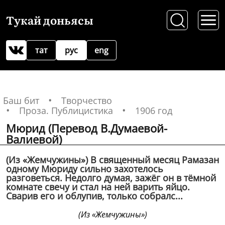
Тукай доньясы
тат
рус
eng
Баш бит
Творчество
Проза. Публицистика
1906 год
Мюрид (Перевод В.Думаевой-
Валиевой)
(Из «Жемчужины») В священный месяц Рамазан
одному Мюриду сильно захотелось
разговеться. Недолго думая, зажёг он в тёмной
комнате свечу и стал на ней варить яйцо.
Сварив его и облупив, только собралс...
(Из «Жемчужины»)