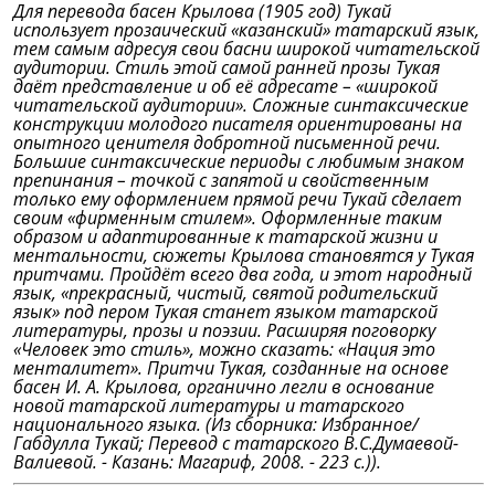
Для перевода басен Крылова (1905 год) Тукай
использует прозаический «казанский» татарский язык,
тем самым адресуя свои басни широкой читательской
аудитории. Стиль этой самой ранней прозы Тукая
даёт представление и об её адресате – «широкой
читательской аудитории». Сложные синтаксические
конструкции молодого писателя ориентированы на
опытного ценителя добротной письменной речи.
Большие синтаксические периоды с любимым знаком
препинания – точкой с запятой и свойственным
только ему оформлением прямой речи Тукай сделает
своим «фирменным стилем». Оформленные таким
образом и адаптированные к татарской жизни и
ментальности, сюжеты Крылова становятся у Тукая
притчами. Пройдёт всего два года, и этот народный
язык, «прекрасный, чистый, святой родительский
язык» под пером Тукая станет языком татарской
литературы, прозы и поэзии. Расширяя поговорку
«Человек это стиль», можно сказать: «Нация это
менталитет». Притчи Тукая, созданные на основе
басен И. А. Крылова, органично легли в основание
новой татарской литературы и татарского
национального языка. (Из сборника: Избранное/
Габдулла Тукай; Перевод с татарского В.С.Думаевой-
Валиевой. - Казань: Магариф, 2008. - 223 с.)).