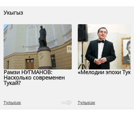
Укыгыз
Рамзи НУГМАНОВ:
«Мелодии эпохи Тука
Насколько современен
Тукай?
Тулырак
Тулырак
56