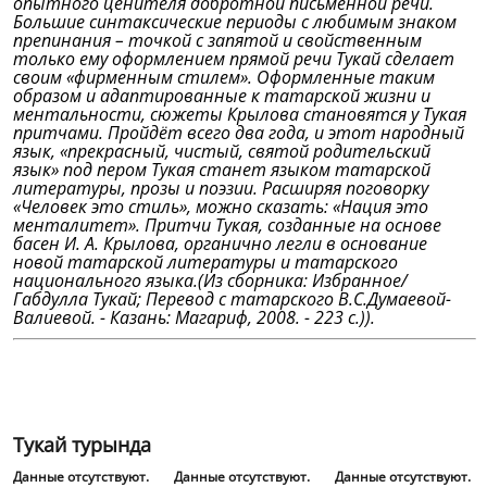
опытного ценителя добротной письменной речи.
Большие синтаксические периоды с любимым знаком
препинания – точкой с запятой и свойственным
только ему оформлением прямой речи Тукай сделает
своим «фирменным стилем». Оформленные таким
образом и адаптированные к татарской жизни и
ментальности, сюжеты Крылова становятся у Тукая
притчами. Пройдёт всего два года, и этот народный
язык, «прекрасный, чистый, святой родительский
язык» под пером Тукая станет языком татарской
литературы, прозы и поэзии. Расширяя поговорку
«Человек это стиль», можно сказать: «Нация это
менталитет». Притчи Тукая, созданные на основе
басен И. А. Крылова, органично легли в основание
новой татарской литературы и татарского
национального языка.(Из сборника: Избранное/
Габдулла Тукай; Перевод с татарского В.С.Думаевой-
Валиевой. - Казань: Магариф, 2008. - 223 с.)).
Тукай турында
Данные отсутствуют.
Данные отсутствуют.
Данные отсутствуют.