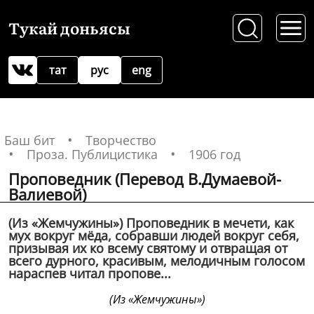
Тукай доньясы
тат
рус
eng
Баш бит
Творчество
Проза. Публицистика
1906 год
Проповедник (Перевод В.Думаевой-
Валиевой)
(Из «Жемчужины») Проповедник в мечети, как
мух вокруг мёда, собравши людей вокруг себя,
призывая их ко всему святому и отвращая от
всего дурного, красивым, мелодичным голосом
нараспев читал пропове...
(Из «Жемчужины»)