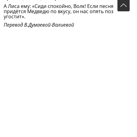
А Лиса ему: «Сиди спокойно, Волк! Если песня моя
придётся Медведю по вкусу, он нас опять позовёт и
угостит».
Перевод В.Думаевой-Валиевой
("Жемчужины" – опубликованы в журнале
«Эльгасрельждадид» в 1906-07 г.г. под общим
названием «Полезное собрание». На титульном листе:
«Свободный перевод из занятных произведений
знаменитого русского писателя Крылова и короткие
поучительные истории, взятые из турецкой
литературы. Написаны по возможности с
применением к татарской жизни. Произведения
Габдуллы Тукаева». В 1909 году «Жемчужины» вышли
отдельной книгой (Казань, издательство «Магариф»).
Как известно, Крылов самые первые свои сюжеты
заимствовал у Лафонтена и обогатил русскую
литературу «применением» их к русской жизни.
Принципиально другая задача у аутентичного
(максимально приближенного к оригиналу) перевода
произведений Тукая. А именно: показать как Тукай это
делает. Старая французская поговорка «Стиль это
человек» как нельзя более отражает проблему. В этом
ракурсе можно говорить о стиле Крылова и стиле