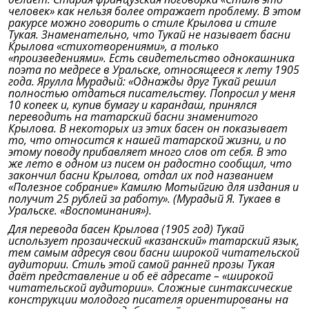
человек» как нельзя более отражает проблему. В этом
ракурсе можно говорить о стиле Крылова и стиле
Тукая. Знаменательно, что Тукай не называет басни
Крылова «стихотворениями», а только
«произведениями». Есть свидетельство однокашника
поэта по медресе в Уральске, относящееся к лету 1905
года. Ярулла Мурадый: «Однажды друг Тукай решил
полностью отдаться писательству. Попросил у меня
10 копеек и, купив бумагу и карандаш, принялся
переводить на татарский басни знаменитого
Крылова. В некоторых из этих басен он показывает
то, что относится к нашей татарской жизни, и по
этому поводу прибавляет много слов от себя. В это
же лето в одном из писем он радостно сообщил, что
закончил басни Крылова, отдал их под названием
«Полезное собрание» Камилю Мотыйгию для издания и
получит 25 рублей за работу». (Мурадый Я. Тукаев в
Уральске. «Воспоминания»).
Для перевода басен Крылова (1905 год) Тукай
использует прозаический «казанский» татарский язык,
тем самым адресуя свои басни широкой читательской
аудитории. Стиль этой самой ранней прозы Тукая
даёт представление и об её адресате – «широкой
читательской аудитории». Сложные синтаксические
конструкции молодого писателя ориентированы на