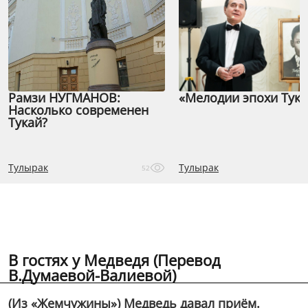
Рамзи НУГМАНОВ:
«Мелодии эпохи Тука
Насколько современен
Тукай?
Тулырак
Тулырак
52
В гостях у Медведя (Перевод
В.Думаевой-Валиевой)
(Из «Жемчужины») Медведь давал приём.