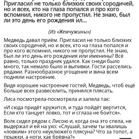
Пригласил не только близких своих сородичей,
но и всех, кто на глаза попался и про кого
вспомнил, никого не пропустил. Не знаю, был
ли это день его рождения ил...
(Из «Жемчужины»)
Медведь давал приём. Пригласил не только близких
своих сородичей, но и всех, кто на глаза попался и
про кого вспомнил, никого не пропустил. Не знаю,
был ли это день его рождения или именины? Всё
равно, только праздник удался. Как снеди было
много, так немало было и выпивки. Гости расселись
рядами. Разнообразное угощение и вина всем
подняли настроение.
Видя хорошее настроение гостей, Медведь, чтоб ещё
больше всех развеселить, принялся плясать.
Лиса посмотрела-посмотрела и запела так:
«И сюда придёт кружится, и туда пойдёт вертится,
Если кто танцует ловко, тот и сглаза не боится».
Волк сидел рядом с Лисою и, когда она это спела, не
выдержал и ей на ухо: «Слушай, зачем ты хвалишь
«ловким» этого неуклюжего плясуна? Что за топот, а
прыжки, а ноги, как брёвна?»