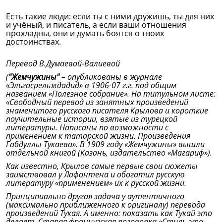
Есть такие люди: если ты с ними дружишь, ты для них
и учёный, и писатель, а если ваши отношения
прохладны, они и думать боятся о твоих
достоинствах.
Перевод В.Думаевой-Валиевой
(
"Жемчужины"
– опубликованы в журнале
«Эльгасрельждадид» в 1906-07 г.г. под общим
названием «Полезное собрание». На титульном листе:
«Свободный перевод из занятных произведений
знаменитого русского писателя Крылова и короткие
поучительные истории, взятые из турецкой
литературы. Написаны по возможности с
применением к татарской жизни. Произведения
Габдуллы Тукаева». В 1909 году «Жемчужины» вышли
отдельной книгой (Казань, издательство «Магариф»).
Как известно, Крылов самые первые свои сюжеты
заимствовал у Лафонтена и обогатил русскую
литературу «применением» их к русской жизни.
Принципиально другая задача у аутентичного
(максимально приближенного к оригиналу) перевода
произведений Тукая. А именно: показать как Тукай это
делает. Старая французская поговорка «Стиль это