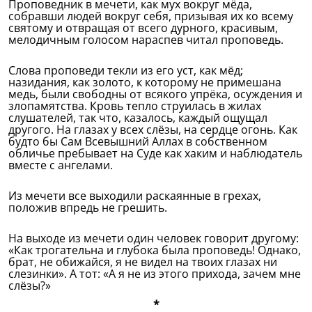
Проповедник в мечети, как мух вокруг мёда,
собравши людей вокруг себя, призывая их ко всему
святому и отвращая от всего дурного, красивым,
мелодичным голосом нараспев читал проповедь.
Слова проповеди текли из его уст, как мёд;
назидания, как золото, к которому не примешана
медь, были свободны от всякого упрёка, осуждения и
злопамятства. Кровь тепло струилась в жилах
слушателей, так что, казалось, каждый ощущал
другого. На глазах у всех слёзы, на сердце огонь. Как
будто бы Сам Всевышний Аллах в собственном
обличье пребывает на Суде как хаким и наблюдатель
вместе с ангелами.
Из мечети все выходили раскаянные в грехах,
положив впредь не грешить.
На выходе из мечети один человек говорит другому:
«Как трогательна и глубока была проповедь! Однако,
брат, не обижайся, я не видел на твоих глазах ни
слезинки». А тот: «А я не из этого прихода, зачем мне
слёзы?»
*