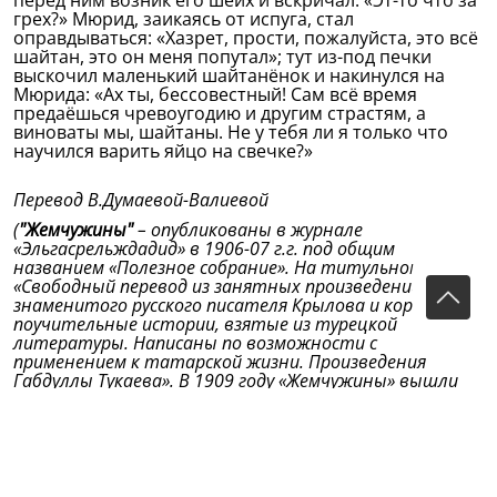
перед ним возник его шейх и вскричал: «Эт-то что за
грех?» Мюрид, заикаясь от испуга, стал
оправдываться: «Хазрет, прости, пожалуйста, это всё
шайтан, это он меня попутал»; тут из-под печки
выскочил маленький шайтанёнок и накинулся на
Мюрида: «Ах ты, бессовестный! Сам всё время
предаёшься чревоугодию и другим страстям, а
виноваты мы, шайтаны. Не у тебя ли я только что
научился варить яйцо на свечке?»
Перевод В.Думаевой-Валиевой
(
"Жемчужины"
– опубликованы в журнале
«Эльгасрельждадид» в 1906-07 г.г. под общим
названием «Полезное собрание». На титульном листе:
«Свободный перевод из занятных произведений
знаменитого русского писателя Крылова и короткие
поучительные истории, взятые из турецкой
литературы. Написаны по возможности с
применением к татарской жизни. Произведения
Габдуллы Тукаева». В 1909 году «Жемчужины» вышли
отдельной книгой (Казань, издательство «Магариф»).
Как известно, Крылов самые первые свои сюжеты
заимствовал у Лафонтена и обогатил русскую
литературу «применением» их к русской жизни.