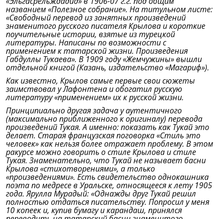
«Эльгасрельждадид» в 1906-07 г.г. под общим
названием «Полезное собрание». На титульном листе:
«Свободный перевод из занятных произведений
знаменитого русского писателя Крылова и короткие
поучительные истории, взятые из турецкой
литературы. Написаны по возможности с
применением к татарской жизни. Произведения
Габдуллы Тукаева». В 1909 году «Жемчужины» вышли
отдельной книгой (Казань, издательство «Магариф»).
Как известно, Крылов самые первые свои сюжеты
заимствовал у Лафонтена и обогатил русскую
литературу «применением» их к русской жизни.
Принципиально другая задача у аутентичного
(максимально приближенного к оригиналу) перевода
произведений Тукая. А именно: показать как Тукай это
делает. Старая французская поговорка «Стиль это
человек» как нельзя более отражает проблему. В этом
ракурсе можно говорить о стиле Крылова и стиле
Тукая. Знаменательно, что Тукай не называет басни
Крылова «стихотворениями», а только
«произведениями». Есть свидетельство однокашника
поэта по медресе в Уральске, относящееся к лету 1905
года. Ярулла Мурадый: «Однажды друг Тукай решил
полностью отдаться писательству. Попросил у меня
10 копеек и, купив бумагу и карандаш, принялся
переводить на татарский басни знаменитого