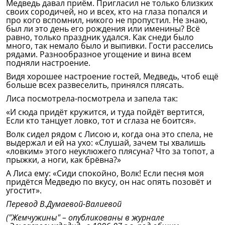
Медведь давал приём. Пригласил не только близких
своих сородичей, но и всех, кто на глаза попался и
про кого вспомнил, никого не пропустил. Не знаю,
был ли это день его рождения или именины? Всё
равно, только праздник удался. Как снеди было
много, так немало было и выпивки. Гости расселись
рядами. Разнообразное угощение и вина всем
подняли настроение.
Видя хорошее настроение гостей, Медведь, чтоб ещё
больше всех развеселить, принялся плясать.
Лиса посмотрела-посмотрела и запела так:
«И сюда придёт кружится, и туда пойдёт вертится,
Если кто танцует ловко, тот и сглаза не боится».
Волк сидел рядом с Лисою и, когда она это спела, не
выдержал и ей на ухо: «Слушай, зачем ты хвалишь
«ловким» этого неуклюжего плясуна? Что за топот, а
прыжки, а ноги, как брёвна?»
А Лиса ему: «Сиди спокойно, Волк! Если песня моя
придётся Медведю по вкусу, он нас опять позовёт и
угостит».
Перевод В.Думаевой-Валиевой
("Жемчужины" – опубликованы в журнале