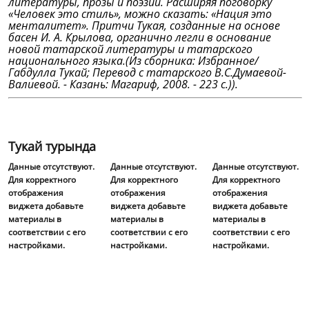
литературы, прозы и поэзии. Расширяя поговорку
«Человек это стиль», можно сказать: «Нация это
менталитет». Притчи Тукая, созданные на основе
басен И. А. Крылова, органично легли в основание
новой татарской литературы и татарского
национального языка.(Из сборника: Избранное/
Габдулла Тукай; Перевод с татарского В.С.Думаевой-
Валиевой. - Казань: Магариф, 2008. - 223 с.)).
Тукай турында
Данные отсутствуют.
Данные отсутствуют.
Данные отсутствуют.
Для корректного
Для корректного
Для корректного
отображения
отображения
отображения
виджета добавьте
виджета добавьте
виджета добавьте
материалы в
материалы в
материалы в
соответствии с его
соответствии с его
соответствии с его
настройками.
настройками.
настройками.