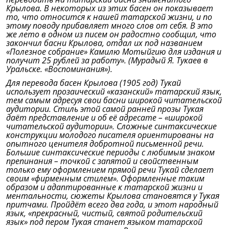
Крылова. В некоторых из этих басен он показывает
то, что относится к нашей татарской жизни, и по
этому поводу прибавляет много слов от себя. В это
же лето в одном из писем он радостно сообщил, что
закончил басни Крылова, отдал их под названием
«Полезное собрание» Камилю Мотыйгию для издания и
получит 25 рублей за работу». (Мурадый Я. Тукаев в
Уральске. «Воспоминания»).
Для перевода басен Крылова (1905 год) Тукай
использует прозаический «казанский» татарский язык,
тем самым адресуя свои басни широкой читательской
аудитории. Стиль этой самой ранней прозы Тукая
даёт представление и об её адресате – «широкой
читательской аудитории». Сложные синтаксические
конструкции молодого писателя ориентированы на
опытного ценителя добротной письменной речи.
Большие синтаксические периоды с любимым знаком
препинания – точкой с запятой и свойственным
только ему оформлением прямой речи Тукай сделает
своим «фирменным стилем». Оформленные таким
образом и адаптированные к татарской жизни и
ментальности, сюжеты Крылова становятся у Тукая
притчами. Пройдёт всего два года, и этот народный
язык, «прекрасный, чистый, святой родительский
язык» под пером Тукая станет языком татарской