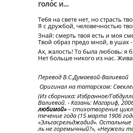
голос и...
Тебя на свете нет, но страсть тв
Я с дружбой, человечностью тв
Знай: смерть твоя есть и моя см
Твой образ предо мной, в ушах -
Ах, жалость! То была любовь: я б
Нет больше никого из нас. Жив
Перевод В.С.Думаевой-Валиевой
Оригинал на татарском: Сөекл
(Из сборника: Избранное/Габдулл
Валиевой. - Казань: Магариф, 2006.
любимой»
– стихотворение цикла
течение года (15 марта 1906 год
«Эльгасрельджадид». Остальные п
ль не горемычный?», «Неужели так