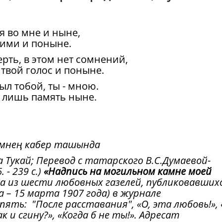
оя во мне и ныне,
оими и поныне.
ерть, в этом нет сомнений,
 твой голос и поныне.
ыл тобой, ты - мною.
а лишь память ныне.
емнең кабер ташында
а Тукай; Перевод с татарского В.С.Думаевой-
 - 239 с.)
«Надпись на могильном камне моей
 из шести любовных газелей, публиковавшихс
а – 15 марта 1907 года) в журнале
ять: "После расставания", «О, эта любовь!», 
 и сгину?», «Когда б не ты!». Адресат