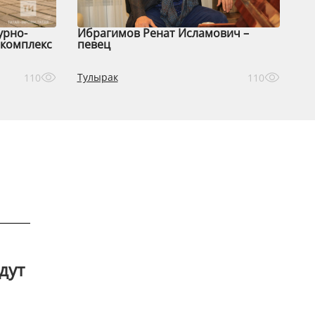
урно-
Ибрагимов Ренат Исламович –
комплекс
певец
Тулырак
110
110
дут