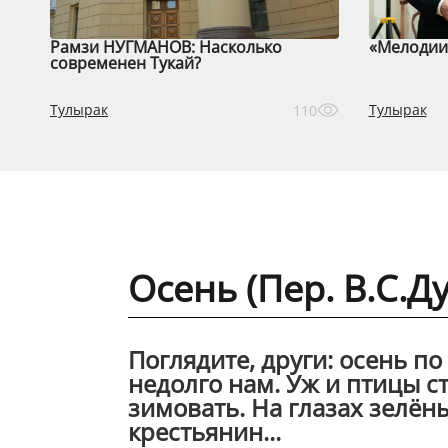
Рамзи НУГМАНОВ: Насколько
«Мелодии 
современен Тукай?
Тулырак
Тулырак
110
Осень (Пер. В.С.
Поглядите, други: осень п
недолго нам. Уж и птицы ст
зимовать. На глазах зелён
крестьянин...