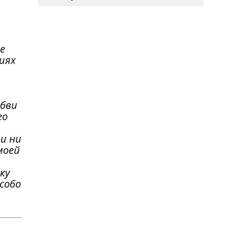
е
иях
юбви
го
и ни
моей
ку
собо