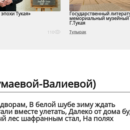
эпохи Тукая»
Государственный литерат
мемориальный музейный 
Г.Тукая
Тулырак
110
Думаевой-Валиевой)
о дворам, В белой шубе зиму ждать
али вместе улетать, Далеко от дома бу
ый лес шафранным стал, На полях