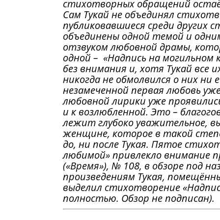
стихотворных обращений остаё
Сам Тукай не объединял стихотв
публиковавшиеся среди других с
объединены одной темой и одним
отзвуком любовной драмы, котор
одной – «Надпись на могильном 
без внимания и, хотя Тукай все 
никогда не обмолвился о них ни
незамеченной первая любовь уже
любовной лирики уже проявилис
и к возлюбленной. Это – благого
лежит глубоко уважительное, в
женщине, которое в такой степе
до, ни после Тукая. Пятое стих
любимой» привлекло внимание пр
(«Время»), № 108, в обзоре под 
произведениям Тукая, помещённы
выделил стихотворение «Надпись
полностью. Обзор не подписан).