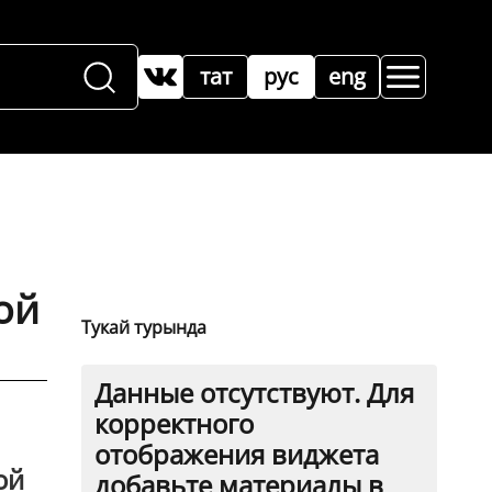
тат
рус
eng
ой
Тукай турында
Данные отсутствуют. Для
корректного
отображения виджета
ой
добавьте материалы в