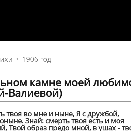
тихи
1906 год
льном камне моей любим
ой-Валиевой)
ть твоя во мне и ныне, Я с дружбой,
ныне. Знай: смерть твоя есть и моя
й, Твой образ предо мной, в ушах - тв