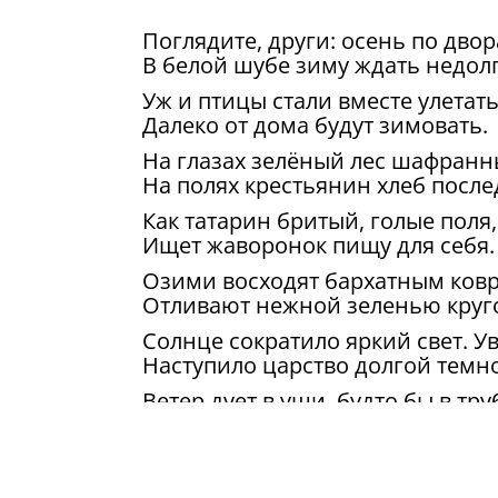
Поглядите, други: осень по двор
В белой шубе зиму ждать недолг
Уж и птицы стали вместе улетать
Далеко от дома будут зимовать.
На глазах зелёный лес шафранн
На полях крестьянин хлеб после
Как татарин бритый, голые поля,
Ищет жаворонок пищу для себя.
Озими восходят бархатным ков
Отливают нежной зеленью круг
Солнце сократило яркий свет. У
Наступило царство долгой темн
Ветер дует в уши, будто бы в тру
Проникает в душу, словно в пуст
Неприглядна осень, что ни гово
Без цветов и листьев, да и без т