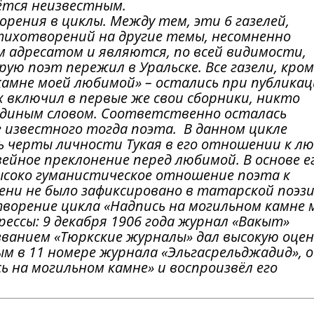
тся неизвестным.
орения в циклы. Между тем, эти 6 газелей,
тихотворений на другие темы, несомненно
 адресатом и являются, по всей видимости,
ую поэт пережил в Уральске. Все газели, кром
камне моей любимой» – остались при публикац
их включил в первые же свои сборники, никто
 единым словом. Соответственно осталась
 известного тогда поэта. В данном цикле
ь черты личности Тукая в его отношении к л
вейное преклонение перед любимой. В основе е
ысоко гуманистическое отношение поэта к
ни не было зафиксировано в татарской поэзи
отворение цикла «Надпись на могильном камне 
ессы: 9 декабря 1906 года журнал «Вакыт»
названием «Тюркские журналы» дал высокую оцен
м в 11 номере журнала «Эльгасрельджадид», о
 на могильном камне» и воспроизвёл его