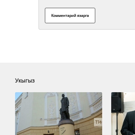
Комментарий язарга
Укыгыз