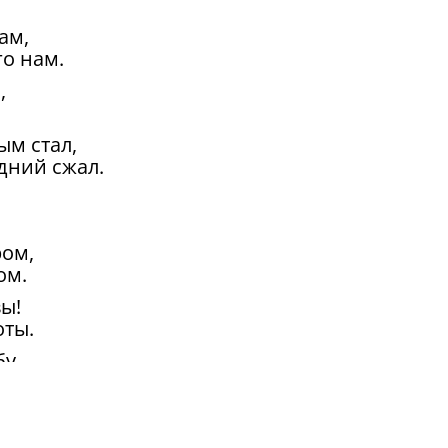
ам,
о нам.
,
ым стал,
дний сжал.
ром,
ом.
вы!
оты.
бу,
оту.
ри,
равы.