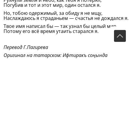
Рухнули земля и небо, как тебя я потерял,
Погубив и тот и этот мир, один остался я.
Но, тобою одержимый, за обиду я не мщу,
Наслаждаюсь я страданьем — счастья не дождался я.
Твое имя написал бы — так узнал бы целый мир.
Потому его всё время утаить старался я.
Перевод Г.Пагирева
Оригинал на татарском:
Ифтиракъ соңында
(Из сборника: Тукай Г. Стихотворения: Пер. с татар. -
Л.: Сов. писатель, 1988. - 432 с.)