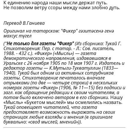
К единению народа наши мысли держат путь.
Не позволим ветру ссоры между нами злобно дуть.
Перевод В.Ганиева
Оригинал на татарском:
"Фикер" гәзитәсенә генә
махсус түгел
("
Не только для газеты "Фикер"
(Из сборника: Тукай Г.
Стихотворения: Пер. с татар. - Л.: Сов. писатель,
1988. - 432 с.). «Фикер» («Мысль») — газета
демократического направления, издававшаяся в
Уральске с 26 ноября 1905 по 18 мая 1907 г. Издатель и
редактор газеты — К.Мутыги-Тухватуллин (1833—
1940). Тукай был одним из активных сотрудников
газеты. Стихотворение печаталось вначале
отрывками (по две — четыре строки) в нескольких
номерах газеты «Фикер» (1906, № 11—15) без подписи и
загл. как обращение редакции к своим читателям, а
потом было включено автором в его сборники.
Нашу
«Мысль» «Букетом мыслей» мы осмелились назвать.
Тукай оповещает читателей, что газета
предоставляет возможность выражать на своих
страницах любые взгляды и мнения (в оригинале
буквально: «свод мыслей, мнений»)).