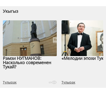
Укыгыз
Рамзи НУГМАНОВ:
«Мелодии эпохи Тука
Насколько современен
Тукай?
Тулырак
Тулырак
69