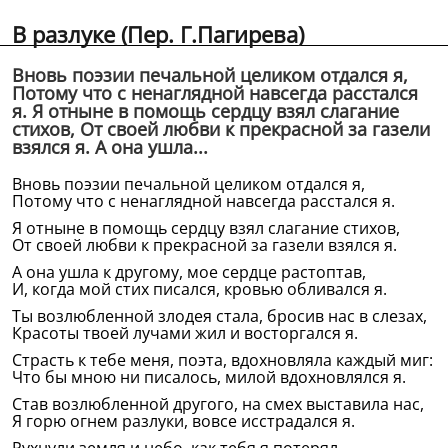
В разлуке (Пер. Г.Пагирева)
Вновь поэзии печальной целиком отдался я,
Потому что с ненаглядной навсегда расстался
я. Я отныне в помощь сердцу взял слагание
стихов, От своей любви к прекрасной за газели
взялся я. А она ушла...
Вновь поэзии печальной целиком отдался я,
Потому что с ненаглядной навсегда расстался я.
Я отныне в помощь сердцу взял слагание стихов,
От своей любви к прекрасной за газели взялся я.
А она ушла к другому, мое сердце растоптав,
И, когда мой стих писался, кровью обливался я.
Ты возлюбленной злодея стала, бросив нас в слезах,
Красоты твоей лучами жил и восторгался я.
Страсть к тебе меня, поэта, вдохновляла каждый миг:
Что бы мною ни писалось, милой вдохновлялся я.
Став возлюбленной другого, на смех выставила нас,
Я горю огнем разлуки, вовсе исстрадался я.