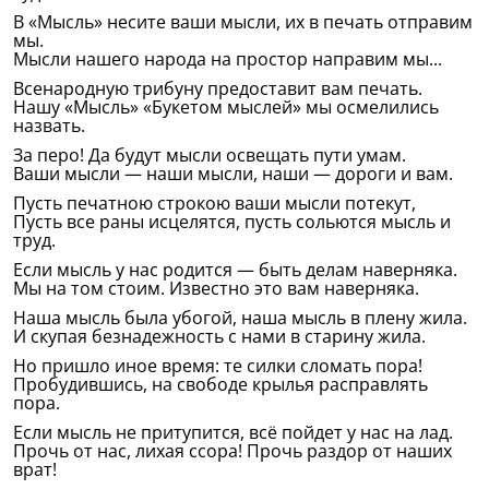
В «Мысль» несите ваши мысли, их в печать отправим
мы.
Мысли нашего народа на простор направим мы...
Всенародную трибуну предоставит вам печать.
Нашу «Мысль» «Букетом мыслей» мы осмелились
назвать.
За перо! Да будут мысли освещать пути умам.
Ваши мысли — наши мысли, наши — дороги и вам.
Пусть печатною строкою ваши мысли потекут,
Пусть все раны исцелятся, пусть сольются мысль и
труд.
Если мысль у нас родится — быть делам наверняка.
Мы на том стоим. Известно это вам наверняка.
Наша мысль была убогой, наша мысль в плену жила.
И скупая безнадежность с нами в старину жила.
Но пришло иное время: те силки сломать пора!
Пробудившись, на свободе крылья расправлять
пора.
Если мысль не притупится, всё пойдет у нас на лад.
Прочь от нас, лихая ссора! Прочь раздор от наших
врат!