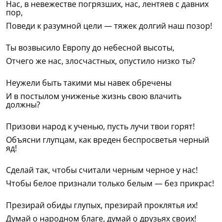
Нас, в невежестве погрязших, нас, лентяев с давних
пор,
Поведи к разумной цели — тяжек долгий наш позор!
Ты возвысило Европу до небесной высоты,
Отчего же нас, злосчастных, опустило низко ты?
Неужели быть такими мы навек обречены
И в постылом униженье жизнь свою влачить
должны?
Призови народ к ученью, пусть лучи твои горят!
Объясни глупцам, как вреден беспросветья черный
яд!
Сделай так, чтобы считали черным черное у нас!
Чтобы белое признали только белым — без прикрас!
Презирай обиды глупых, презирай проклятья их!
Думай о народном благе, думай о друзьях своих!