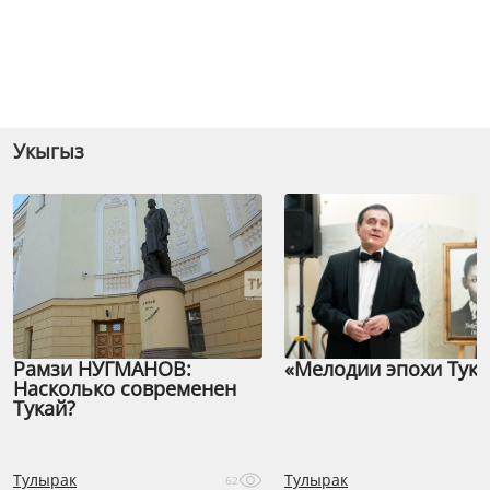
Укыгыз
Рамзи НУГМАНОВ:
«Мелодии эпохи Тука
Насколько современен
Тукай?
Тулырак
Тулырак
62