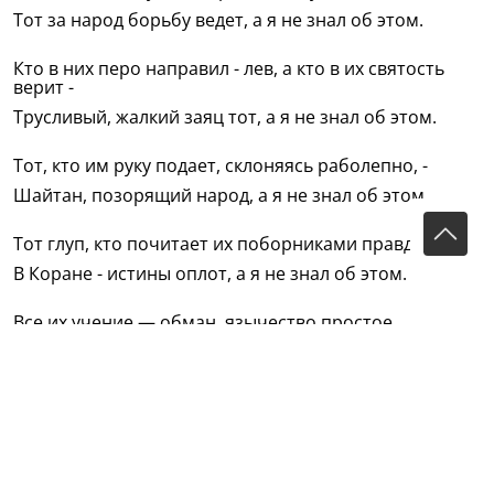
Тот за народ борьбу ведет, а я не знал об этом.
Кто в них перо направил - лев, а кто в их святость
верит -
Трусливый, жалкий заяц тот, а я не знал об этом.
Тот, кто им руку подает, склоняясь раболепно, -
Шайтан, позорящий народ, а я не знал об этом.
Тот глуп, кто почитает их поборниками правды;
В Коране - истины оплот, а я не знал об этом.
Все их учение — обман, язычество простое,
Слепого заблужденья плод, а я не знал об этом.
Они народ на части рвут, питаясь мертвой плотью,
Ишан-шакал, он падаль жрет, а я не знал об этом.
Их ревностных учеников грызущаяся свора —