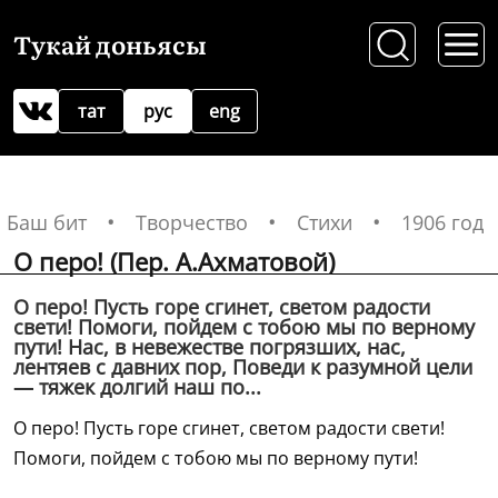
Тукай доньясы
тат
рус
eng
Баш бит
Творчество
Стихи
1906 год
О перо! (Пер. А.Ахматовой)
О перо! Пусть горе сгинет, светом радости
свети! Помоги, пойдем с тобою мы по верному
пути! Нас, в невежестве погрязших, нас,
лентяев с давних пор, Поведи к разумной цели
— тяжек долгий наш по...
О перо! Пусть горе сгинет, светом радости свети!
Помоги, пойдем с тобою мы по верному пути!