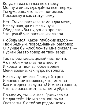
Когда я глаз от глаз не отвожу,
Молчу и лишь «да, да!» на все твержу,
Ты думаешь, что все я понимаю,
Поскольку я как статуя сижу.
Нет! Смысл рассказа темен для меня,
Не слушаю, да и не слышу я.
Обиделась бы ты, узнав про это,
Что целый час рассказывала зря.
Любовь моя! Какой глубокий вздор —
Твой бедный, повседневный разговор.
О, лучше бы «люблю» ты мне сказала, —
Пускай бы это говорил твой взор!
Так ты болтаешь целый час почти,
А от тебя мне глаз не отвести,
И красота твоя в любое время
Меня вольна, как чудо, потрясти.
Не слышу ничего. Гляжу ей в рот
И ловко притворяюсь, что, мол, вот
Как интересно слушать! И мне страшно,
Что все расскажет, встанет и уйдет.
По-моему, ты — ангел. Грязь земли
Не для тебя. Но и в земной пыли
Светла ты. Я с тобою рядом низок.