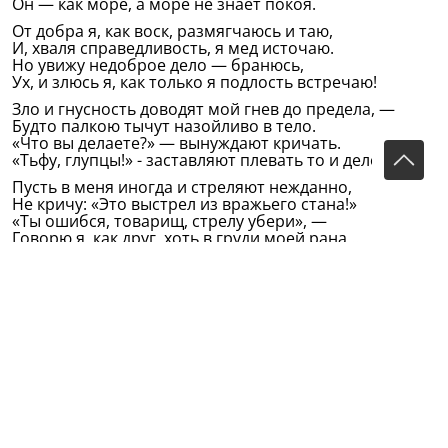
Он — как море, а море не знает покоя.
От добра я, как воск, размягчаюсь и таю,
И, хваля справедливость, я мед источаю.
Но увижу недоброе дело — бранюсь,
Ух, и злюсь я, как только я подлость встречаю!
Зло и гнусность доводят мой гнев до предела, —
Будто палкою тычут назойливо в тело.
«Что вы делаете?» — вынуждают кричать.
«Тьфу, глупцы!» - заставляют плевать то и дело.
Пусть в меня иногда и стреляют нежданно,
Не кричу: «Это выстрел из вражьего стана!»
«Ты ошибся, товарищ, стрелу убери», —
Говорю я, как друг, хоть в груди моей рана...
Горький вышел мой стих, горечь сердца вбирая...
Он испекся как будто, а мякоть — сырая.
Соловья ощущаешь в груди, а на свет
Лезет кошка, мяуканьем слух раздирая.
Сладко-горькое блюдо нам кажется вкусным,
Хоть отважно смешал я веселое с грустным,
Хоть и сладость, и горечь смешал я в стихах, —
Я свой труд завершу, если буду искусным.
Образцами мне Пушкин и Лермонтов служат.
Я помалу карабкаюсь, сердце не тужит.