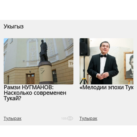
Укыгыз
Рамзи НУГМАНОВ:
«Мелодии эпохи Тука
Насколько современен
Тукай?
Тулырак
Тулырак
105