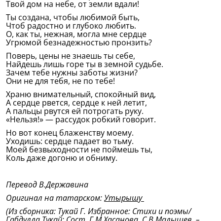
Твой дом на небе, от земли вдали!
Ты создана, чтобы любимой быть,
Чтоб радостно и глубоко любить.
О, как ты, нежная, могла мне сердце
Угрюмой безнадежностью пронзить?
Поверь, цены не знаешь ты себе,
Найдешь лишь горе ты в земной судьбе.
Зачем тебе нужны заботы жизни?
Они не для тебя, не по тебе!
Храню внимательный, спокойный вид,
А сердце рвется, сердце к ней летит,
А пальцы рвутся ей потрогать руку.
«Нельзя!» — рассудок робкий говорит.
Но вот конец блаженству моему.
Уходишь: сердце падает во тьму.
Моей безвыходности не поймешь ты,
Коль даже догоню и обниму.
Перевод В.Державина
Оригинал на татарском:
Утырышу
(Из сборника: Тукай Г. Избранное: Стихи и поэмы/
Габдулла Тукай; Сост. Г.М.Хасанова, С.В.Малышев. –