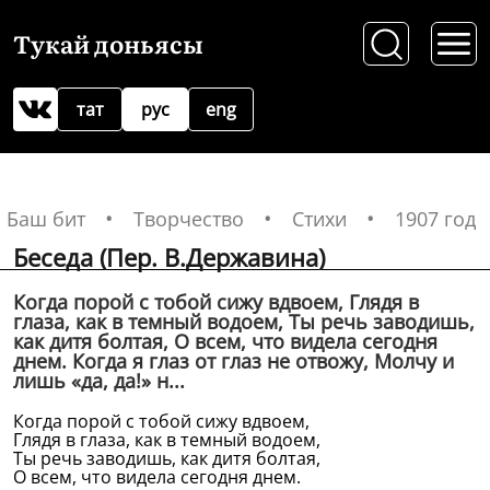
Тукай доньясы
тат
рус
eng
Баш бит
Творчество
Стихи
1907 год
Беседа (Пер. В.Державина)
Когда порой с тобой сижу вдвоем, Глядя в
глаза, как в темный водоем, Ты речь заводишь,
как дитя болтая, О всем, что видела сегодня
днем. Когда я глаз от глаз не отвожу, Молчу и
лишь «да, да!» н...
Когда порой с тобой сижу вдвоем,
Глядя в глаза, как в темный водоем,
Ты речь заводишь, как дитя болтая,
О всем, что видела сегодня днем.