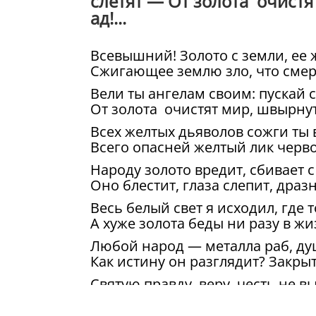
слетят — От золота очист
ад!...
Всевышний! Золото с земли, ее 
Сжигающее землю зло, что смерт
Вели ты ангелам своим: пускай с
От золота очистят мир, швырнут
Всех желтых дьяволов сожги ты в
Всего опасней желтый лик черво
Народу золото вредит, сбивает с
Оно блестит, глаза слепит, дразн
Весь белый свет я исходил, где 
А хуже золота беды ни разу в жи
Любой народ — металла раб, душ
Как истину он разглядит? Закры
Святую правду, веру, честь не в
Оно сильнее, чем Коран, Еванге