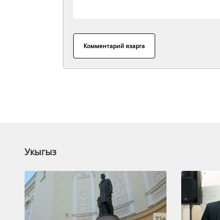
Комментарий язарга
Укыгыз