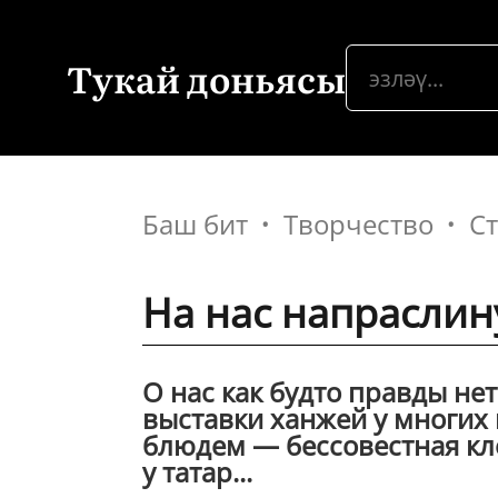
Тукай доньясы
Баш бит
Творчество
С
На нас напраслин
О нас как будто правды нет
выставки ханжей у многих 
блюдем — бессовестная кл
у татар...