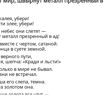
ят мир, швырнут металл презренный в
жалея, убери!
и злее, убери!
 небес они слетят —
 металл презренный в ад!
месте с чертом, сатаной.
нца в суете земной.
 верного пути,
я, шепча: «Кради и льсти!»
только в мире не бывал.
зни не встречал.
а его слепа, темна.
та золотом она.
ыше золота все чтут,—
лие и Талмуд.