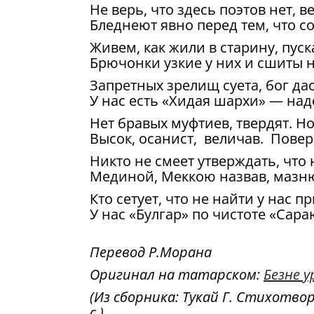
Не верь, что здесь поэтов нет, 
Бледнеют явно перед тем, что с
Живем, как жили в старину, пус
Брючонки узкие у них и сшиты 
Запретных зрелищ суета, бог дас
У нас есть «Хидая шархи» — на
Нет бравых муфтиев, твердят. Но
Высок, осанист, величав. Повер
Никто не смеет утверждать, что
Мединой, Меккою назвав, мазню
Кто сетует, что не найти у нас 
У нас «Булгар» по чистоте «Сара
Перевод Р.Морана
Оригинал на татарском:
Безне 
(Из сборника: Тукай Г. Стихотворен
с.).