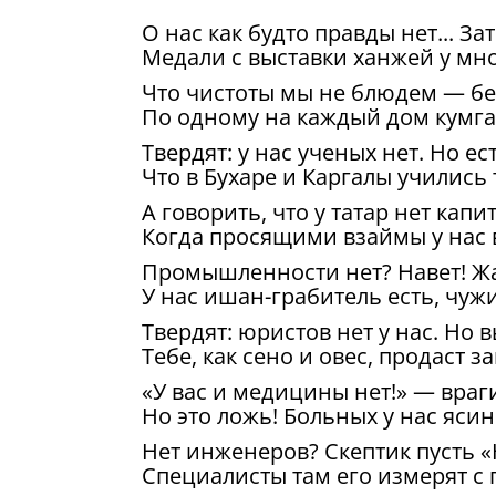
О нас как будто правды нет... За
Медали с выставки ханжей у мно
Что чистоты мы не блюдем — бес
По одному на каждый дом кумган
Твердят: у нас ученых нет. Но е
Что в Бухаре и Каргалы учились 
А говорить, что у татар нет кап
Когда просящими взаймы у нас 
Промышленности нет? Навет! Жа
У нас ишан-грабитель есть, чуж
Твердят: юристов нет у нас. Но
Тебе, как сено и овес, продаст з
«У вас и медицины нет!» — враг
Но это ложь! Больных у нас яси
Нет инженеров? Скептик пусть «
Специалисты там его измерят с 