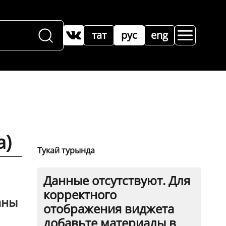
тат
рус
eng
а)
Тукай турында
Данные отсутствуют. Для
корректного
аны
отображения виджета
добавьте материалы в