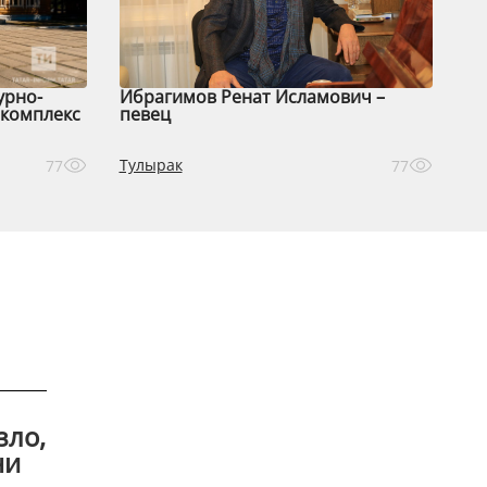
урно-
Ибрагимов Ренат Исламович –
комплекс
певец
Тулырак
77
77
зло,
ни