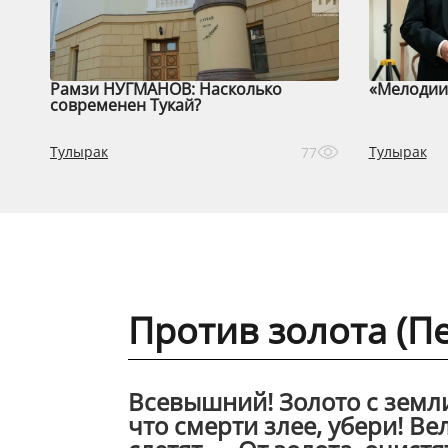
Рамзи НУГМАНОВ: Насколько
«Мелодии 
современен Тукай?
Тулырак
Тулырак
77
Против золота (П
Всевышний! Золото с земли
что смерти злее, убери! Ве