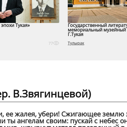
эпохи Тукая»
Государственный литерат
мемориальный музейный 
Г.Тукая
Тулырак
77
ер. В.Звягинцевой)
, ее жалея, убери! Сжигающее землю 
ли ты ангелам своим: пускай с небес о