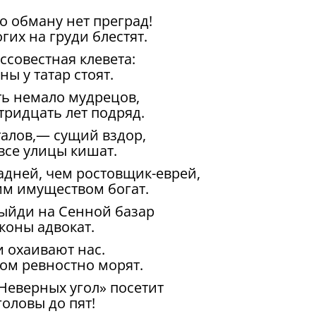
то обману нет преград!
гих на груди блестят.
совестная клевета:
ы у татар стоят.
сть немало мудрецов,
тридцать лет подряд.
италов,— сущий вздор,
все улицы кишат.
дней, чем ростовщик-еврей,
им имуществом богат.
 выйди на Сенной базар
аконы адвокат.
и охаивают нас.
ном ревностно морят.
Неверных угол» посетит
головы до пят!