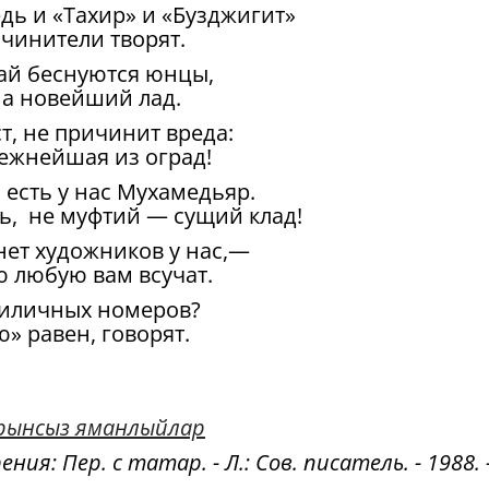
ведь и «Тахир» и «Бузджигит»
очинители творят.
кай беснуются юнцы,
на новейший лад.
т, не причинит вреда:
дежнейшая из оград!
 есть у нас Мухамедьяр.
ь, не муфтий — сущий клад!
 нет художников у нас,—
 любую вам всучат.
приличных номеров?
ю» равен, говорят.
урынсыз яманлыйлар
ия: Пер. с татар. - Л.: Сов. писатель. - 1988. 