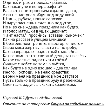
О детях, играх и проказах разных.
Как накануне в вечер арафата*
Рассвета с нетерпеньем ждал когда-то,
А он не наступал. Ждут под подушкой
Штаны, рубаха, новые сапожки.
И вдруг заснешь нечаянно под утро,
Но и во сне ждешь праздника как будто.
И голос матушки в ушах щекочет:
"Гаит настал, проснись, вставай, сыночек!"
Как на рассвете улицею мчишься
В безгрешном трепете, в восторге чистом.
Сверх мяса жертвы, сласти на потребу,
Как возвращался радостный с молебна.
Как вспомню этот светлый день, так в слёзы.
Какое счастье, радость эти грёзы!
Сияние с небес на землю льётся,
Как будто не одно взошло – два солнца!
Иного, Господи, не знаю средства:
Верни меня на праздник в моё детство!
Пусть только в праздник буду я ребёнком
Смеяться, радуясь, скакать козлёнком.
Перевод В.С.Думаевой–Валиевой
Оригинал на татарском:
Бәйрәм вә сабыйлык вакыты