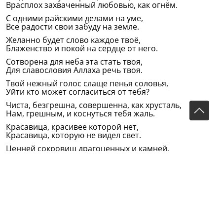
Врасплох захваченный любовью, как огнём.
С одними райскими делами на уме,
Все радости свои забуду на земле.
Желанно будет слово каждое твоё,
Блаженство и покой на сердце от него.
Сотворена для неба эта стать твоя,
Для славословия Аллаха речь твоя.
Твой нежный голос слаще пенья соловья,
Уйти кто может согласиться от тебя?
Чиста, безгрешна, совершенна, как хрусталь,
Нам, грешным, и коснуться тебя жаль.
Красавица, красивее которой нет,
Красавица, которую не видел свет.
Ценней сокровищ драгоценных и камней.
Но… всё же девушка земная мне милей.
Все похвалы твоей не стоят красоты.
Однако, всё же: не земная дева ты.
Перевод В.С.Думаевой-Валиевой
Оригинал на татарском:
Хур кызына