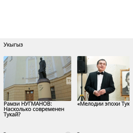
Укыгыз
Рамзи НУГМАНОВ:
«Мелодии эпохи Тука
Насколько современен
Тукай?