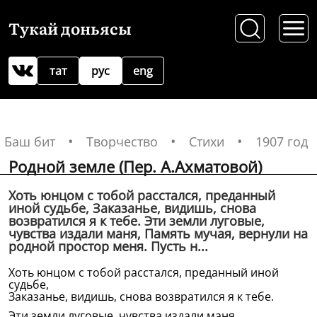
Тукай доньясы
тат
рус
eng
Баш бит
Творчество
Стихи
1907 год
Родной земле (Пер. А.Ахматовой)
Хоть юнцом с тобой расстался, преданный
иной судьбе, Заказанье, видишь, снова
возвратился я к тебе. Эти земли луговые,
чувства издали маня, Память мучая, вернули на
родной простор меня. Пусть н...
Хоть юнцом с тобой расстался, преданный иной
судьбе,
Заказанье, видишь, снова возвратился я к тебе.
Эти земли луговые, чувства издали маня,