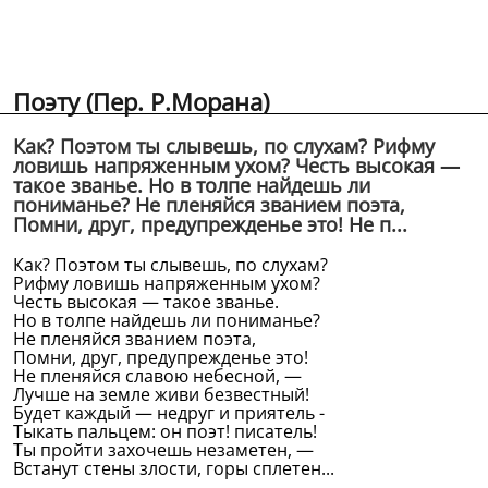
Поэту (Пер. Р.Морана)
Как? Поэтом ты слывешь, по слухам? Рифму
ловишь напряженным ухом? Честь высокая —
такое званье. Но в толпе найдешь ли
пониманье? Не пленяйся званием поэта,
Помни, друг, предупрежденье это! Не п...
Как? Поэтом ты слывешь, по слухам?
Рифму ловишь напряженным ухом?
Честь высокая — такое званье.
Но в толпе найдешь ли пониманье?
Не пленяйся званием поэта,
Помни, друг, предупрежденье это!
Не пленяйся славою небесной, —
Лучше на земле живи безвестный!
Будет каждый — недруг и приятель -
Тыкать пальцем: он поэт! писатель!
Ты пройти захочешь незаметен, —
Встанут стены злости, горы сплетен...