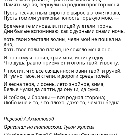
Память мучая, вернули на родной простор меня.
Пусть несчастным сиротою вырос в этом я краю,
Пусть томили униженья юность горькую мою, —
Времена те миновали, птицей улетели прочь,
Дни былые вспоминаю, как с дурными снами ночь.
Хоть твои хлестали волны, челн мой не пошел на
дно,
Хоть твое палило пламя, не сожгло меня оно.
И поэтому я понял, край мой, истину одну,
Что душа равно приемлет и огонь твой, и волну.
Я постиг, что все священно: и овин твой, и ручей,
И гумно твое, и степи, и дороги средь полей,
И весна твоя, и осень, лето знойное, зима,
Белые чулки да лапти, да онучи, да сума,
И собаки, и бараны — вся родная сторона;
Любо мне и то, что плохо, даже то, чем ты бедна.
Перевод А.Ахматовой
Оригинал на татарском:
Туган җиремә