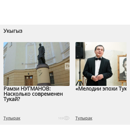
Укыгыз
Рамзи НУГМАНОВ:
«Мелодии эпохи Тука
Насколько современен
Тукай?
Тулырак
Тулырак
103