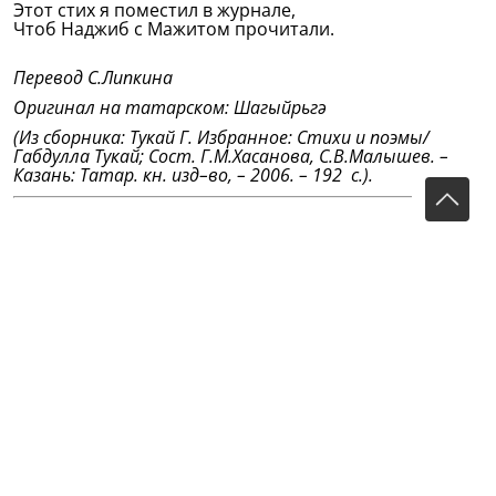
Этот стих я поместил в журнале,
Чтоб Наджиб с Мажитом прочитали.
Перевод С.Липкина
Оригинал на татарском:
Шагыйрьгә
(Из сборника: Тукай Г. Избранное: Стихи и поэмы/
Габдулла Тукай; Сост. Г.М.Хасанова, С.В.Малышев. –
Казань: Татар. кн. изд–во, – 2006. – 192 с.).
Театр (Пер. Р.Морана)
Театр — и зрелище, и школа для народа,
Будить сердца людей — вот в чем его природа!
На путь неправедный он не дает свернуть, Он к
свету нас ведет, открыв нам правый путь.
Волнуя и смеша, он зас...